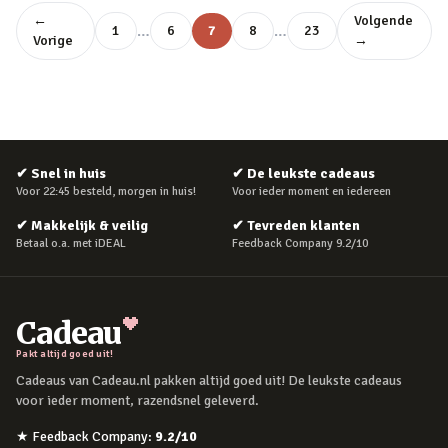
←
Volgende
…
…
1
6
7
8
23
Vorige
→
✔
Snel in huis
✔
De leukste cadeaus
Voor 22:45 besteld, morgen in huis!
Voor ieder moment en iedereen
✔
Makkelijk & veilig
✔
Tevreden klanten
Betaal o.a. met iDEAL
Feedback Company 9.2/10
Cadeau
Pakt altijd goed uit!
Cadeaus van Cadeau.nl pakken altijd goed uit! De leukste cadeaus
voor ieder moment, razendsnel geleverd.
★
Feedback Company
:
9.2
/10