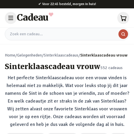
Naar hoofdinhoud
✔
Voor 22:45 besteld, morgen in huis!
Cadeau
Zoek een cadeau
Home
/
Gelegenheden
/
Sinterklaascadeaus
/
Sinterklaascadeau vrouw
Sinterklaascadeau vrouw
552
cadeaus
Het perfecte Sinterklaascadeau voor een vrouw vinden is
helemaal niet zo makkelijk. Wat voor leuks stop jij dit jaar
namens de Sint in de schoen van je vriendin, zus of moeder?
En welk cadeautje zit er straks in de zak van Sinterklaas?
Wij zetten alvast onze favoriete Sinterklaas voor vrouwen
voor je op een rijtje. Onze cadeaus worden uit voorraad
geleverd en heb je dus vaak de volgende dag al in huis.