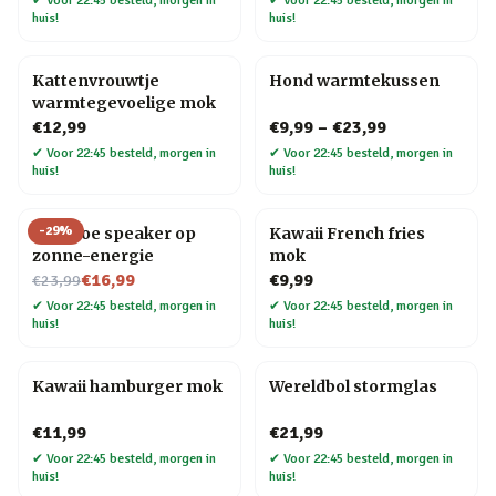
✔
Voor 22:45 besteld, morgen in
✔
Voor 22:45 besteld, morgen in
huis!
huis!
Kattenvrouwtje
Hond warmtekussen
warmtegevoelige mok
€12,99
€9,99
–
€23,99
✔
Voor 22:45 besteld, morgen in
✔
Voor 22:45 besteld, morgen in
huis!
huis!
-
29
%
Bamboe speaker op
Kawaii French fries
zonne-energie
mok
Nu voor
€16,99
€9,99
€23,99
✔
Voor 22:45 besteld, morgen in
✔
Voor 22:45 besteld, morgen in
huis!
huis!
Kawaii hamburger mok
Wereldbol stormglas
€11,99
€21,99
✔
Voor 22:45 besteld, morgen in
✔
Voor 22:45 besteld, morgen in
huis!
huis!