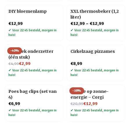
DIY bloemenlamp
XXL thermosbeker (1,2
liter)
€12,99
€12,99
–
€12,99
✔
Voor 22:45 besteld, morgen in
✔
Voor 22:45 besteld, morgen in
huis!
huis!
-
40
%
Mozaïek onderzetter
Cirkelzaag pizzames
(één stuk)
Nu voor
€2,99
€8,99
€4,99
✔
Voor 22:45 besteld, morgen in
✔
Voor 22:45 besteld, morgen in
huis!
huis!
-
38
%
Poes bag clips (set van
Hondje op zonne-
4)
energie – Corgi
Nu voor
€6,99
€12,99
€20,99
✔
Voor 22:45 besteld, morgen in
✔
Voor 22:45 besteld, morgen in
huis!
huis!