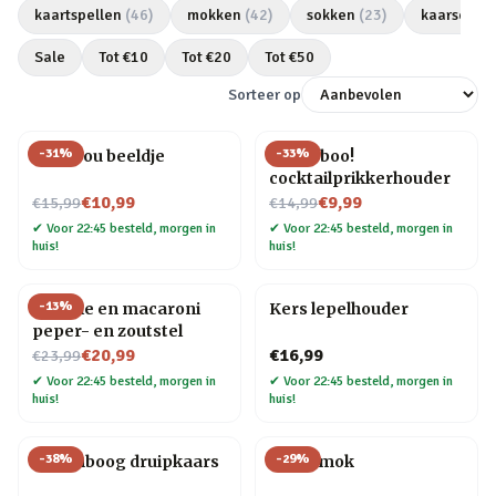
kaartspellen
(
46
)
mokken
(
42
)
sokken
(
23
)
kaarsen
(
2
Sale
Tot €
10
Tot €
20
Tot €
50
Sorteer op
-
31
%
-
33
%
Love you beeldje
Pick a boo!
cocktailprikkerhouder
Nu voor
Nu voor
€10,99
€9,99
€15,99
€14,99
✔
Voor 22:45 besteld, morgen in
✔
Voor 22:45 besteld, morgen in
huis!
huis!
-
13
%
Farfalle en macaroni
Kers lepelhouder
peper- en zoutstel
Nu voor
€20,99
€16,99
€23,99
✔
Voor 22:45 besteld, morgen in
✔
Voor 22:45 besteld, morgen in
huis!
huis!
-
38
%
-
29
%
Regenboog druipkaars
Taart mok