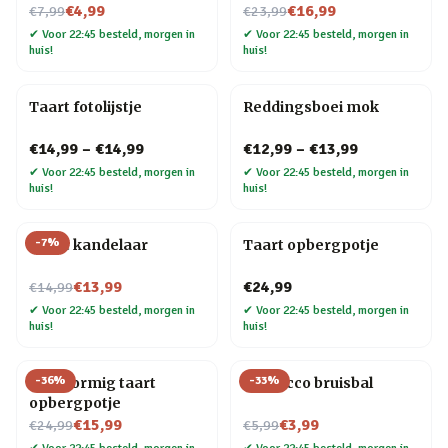
Nu voor
Nu voor
€4,99
€16,99
€7,99
€23,99
✔
Voor 22:45 besteld, morgen in
✔
Voor 22:45 besteld, morgen in
huis!
huis!
Taart fotolijstje
Reddingsboei mok
€14,99
–
€14,99
€12,99
–
€13,99
✔
Voor 22:45 besteld, morgen in
✔
Voor 22:45 besteld, morgen in
huis!
huis!
-
7
%
Taart kandelaar
Taart opbergpotje
Nu voor
€13,99
€24,99
€14,99
✔
Voor 22:45 besteld, morgen in
✔
Voor 22:45 besteld, morgen in
huis!
huis!
-
36
%
-
33
%
Hartvormig taart
Prosecco bruisbal
opbergpotje
Nu voor
Nu voor
€15,99
€3,99
€24,99
€5,99