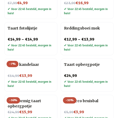
Nu voor
Nu voor
€4,99
€16,99
€7,99
€23,99
✔
Voor 22:45 besteld, morgen in
✔
Voor 22:45 besteld, morgen in
huis!
huis!
Taart fotolijstje
Reddingsboei mok
€14,99
–
€14,99
€12,99
–
€13,99
✔
Voor 22:45 besteld, morgen in
✔
Voor 22:45 besteld, morgen in
huis!
huis!
-
7
%
Taart kandelaar
Taart opbergpotje
Nu voor
€13,99
€24,99
€14,99
✔
Voor 22:45 besteld, morgen in
✔
Voor 22:45 besteld, morgen in
huis!
huis!
-
36
%
-
33
%
Hartvormig taart
Prosecco bruisbal
opbergpotje
Nu voor
Nu voor
€15,99
€3,99
€24,99
€5,99