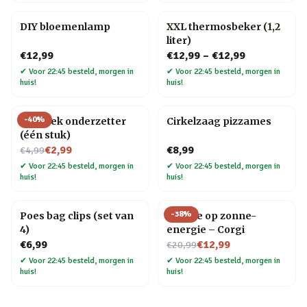
DIY bloemenlamp
XXL thermosbeker (1,2
liter)
€12,99
€12,99
–
€12,99
✔
Voor 22:45 besteld, morgen in
✔
Voor 22:45 besteld, morgen in
huis!
huis!
-
40
%
Mozaïek onderzetter
Cirkelzaag pizzames
(één stuk)
Nu voor
€2,99
€8,99
€4,99
✔
Voor 22:45 besteld, morgen in
✔
Voor 22:45 besteld, morgen in
huis!
huis!
-
38
%
Poes bag clips (set van
Hondje op zonne-
4)
energie – Corgi
Nu voor
€6,99
€12,99
€20,99
✔
Voor 22:45 besteld, morgen in
✔
Voor 22:45 besteld, morgen in
huis!
huis!