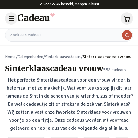
Naar hoofdinhoud
✔
Voor 22:45 besteld, morgen in huis!
Cadeau
Zoek een cadeau
Home
/
Gelegenheden
/
Sinterklaascadeaus
/
Sinterklaascadeau vrouw
Sinterklaascadeau vrouw
552
cadeaus
Het perfecte Sinterklaascadeau voor een vrouw vinden is
helemaal niet zo makkelijk. Wat voor leuks stop jij dit jaar
namens de Sint in de schoen van je vriendin, zus of moeder?
En welk cadeautje zit er straks in de zak van Sinterklaas?
Wij zetten alvast onze favoriete Sinterklaas voor vrouwen
voor je op een rijtje. Onze cadeaus worden uit voorraad
geleverd en heb je dus vaak de volgende dag al in huis.