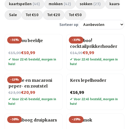
kaartspellen
(
46
)
mokken
(
42
)
sokken
(
23
)
kaarsen
(
2
Sale
Tot €
10
Tot €
20
Tot €
50
Sorteer op
-
31
%
-
33
%
Love you beeldje
Pick a boo!
cocktailprikkerhouder
Nu voor
Nu voor
€10,99
€9,99
€15,99
€14,99
✔
Voor 22:45 besteld, morgen in
✔
Voor 22:45 besteld, morgen in
huis!
huis!
-
13
%
Farfalle en macaroni
Kers lepelhouder
peper- en zoutstel
Nu voor
€20,99
€16,99
€23,99
✔
Voor 22:45 besteld, morgen in
✔
Voor 22:45 besteld, morgen in
huis!
huis!
-
38
%
-
29
%
Regenboog druipkaars
Taart mok