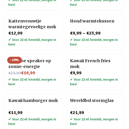
✔
Voor 22:45 besteld, morgen in
✔
Voor 22:45 besteld, morgen in
huis!
huis!
Kattenvrouwtje
Hond warmtekussen
warmtegevoelige mok
€12,99
€9,99
–
€23,99
✔
Voor 22:45 besteld, morgen in
✔
Voor 22:45 besteld, morgen in
huis!
huis!
-
29
%
Bamboe speaker op
Kawaii French fries
zonne-energie
mok
Nu voor
€16,99
€9,99
€23,99
✔
Voor 22:45 besteld, morgen in
✔
Voor 22:45 besteld, morgen in
huis!
huis!
Kawaii hamburger mok
Wereldbol stormglas
€11,99
€21,99
✔
Voor 22:45 besteld, morgen in
✔
Voor 22:45 besteld, morgen in
huis!
huis!