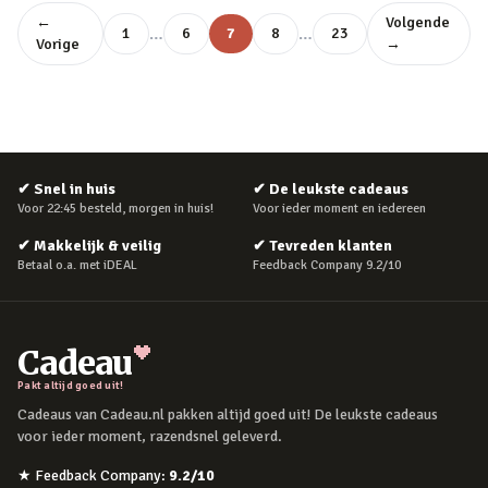
←
Volgende
…
…
1
6
7
8
23
Vorige
→
✔
Snel in huis
✔
De leukste cadeaus
Voor 22:45 besteld, morgen in huis!
Voor ieder moment en iedereen
✔
Makkelijk & veilig
✔
Tevreden klanten
Betaal o.a. met iDEAL
Feedback Company 9.2/10
Cadeau
Pakt altijd goed uit!
Cadeaus van Cadeau.nl pakken altijd goed uit! De leukste cadeaus
voor ieder moment, razendsnel geleverd.
★
Feedback Company
:
9.2
/10