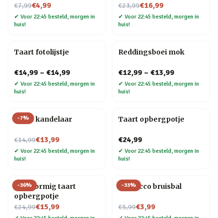
Nu voor
Nu voor
€4,99
€16,99
€7,99
€23,99
✔
Voor 22:45 besteld, morgen in
✔
Voor 22:45 besteld, morgen in
huis!
huis!
Taart fotolijstje
Reddingsboei mok
€14,99
–
€14,99
€12,99
–
€13,99
✔
Voor 22:45 besteld, morgen in
✔
Voor 22:45 besteld, morgen in
huis!
huis!
-
7
%
Taart kandelaar
Taart opbergpotje
Nu voor
€13,99
€24,99
€14,99
✔
Voor 22:45 besteld, morgen in
✔
Voor 22:45 besteld, morgen in
huis!
huis!
-
36
%
-
33
%
Hartvormig taart
Prosecco bruisbal
opbergpotje
Nu voor
Nu voor
€15,99
€3,99
€24,99
€5,99