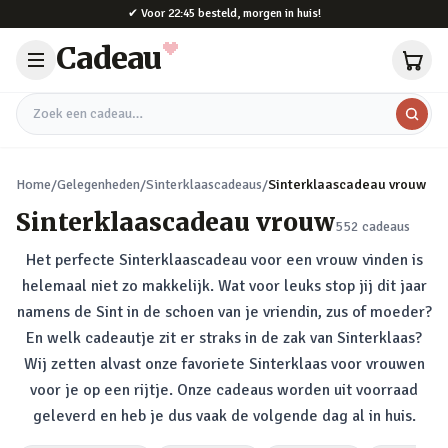
Naar hoofdinhoud
✔
Voor 22:45 besteld, morgen in huis!
Cadeau
Zoek een cadeau
Home
/
Gelegenheden
/
Sinterklaascadeaus
/
Sinterklaascadeau vrouw
Sinterklaascadeau vrouw
552
cadeaus
Het perfecte Sinterklaascadeau voor een vrouw vinden is
helemaal niet zo makkelijk. Wat voor leuks stop jij dit jaar
namens de Sint in de schoen van je vriendin, zus of moeder?
En welk cadeautje zit er straks in de zak van Sinterklaas?
Wij zetten alvast onze favoriete Sinterklaas voor vrouwen
voor je op een rijtje. Onze cadeaus worden uit voorraad
geleverd en heb je dus vaak de volgende dag al in huis.