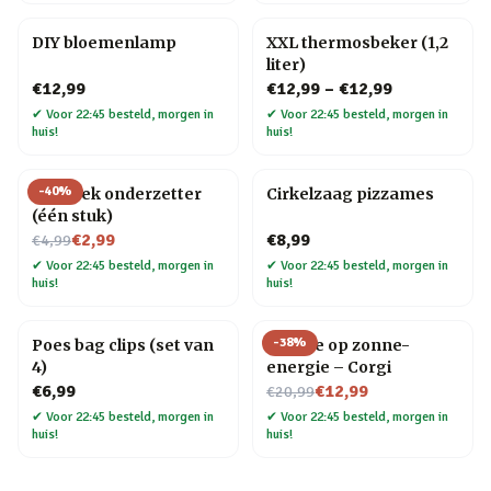
DIY bloemenlamp
XXL thermosbeker (1,2
liter)
€12,99
€12,99
–
€12,99
✔
Voor 22:45 besteld, morgen in
✔
Voor 22:45 besteld, morgen in
huis!
huis!
-
40
%
Mozaïek onderzetter
Cirkelzaag pizzames
(één stuk)
Nu voor
€2,99
€8,99
€4,99
✔
Voor 22:45 besteld, morgen in
✔
Voor 22:45 besteld, morgen in
huis!
huis!
-
38
%
Poes bag clips (set van
Hondje op zonne-
4)
energie – Corgi
Nu voor
€6,99
€12,99
€20,99
✔
Voor 22:45 besteld, morgen in
✔
Voor 22:45 besteld, morgen in
huis!
huis!