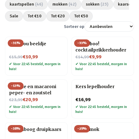
kaartspellen
(
46
)
mokken
(
42
)
sokken
(
23
)
kaarsen
(
2
Sale
Tot €
10
Tot €
20
Tot €
50
Sorteer op
-
31
%
-
33
%
Love you beeldje
Pick a boo!
cocktailprikkerhouder
Nu voor
Nu voor
€10,99
€9,99
€15,99
€14,99
✔
Voor 22:45 besteld, morgen in
✔
Voor 22:45 besteld, morgen in
huis!
huis!
-
13
%
Farfalle en macaroni
Kers lepelhouder
peper- en zoutstel
Nu voor
€20,99
€16,99
€23,99
✔
Voor 22:45 besteld, morgen in
✔
Voor 22:45 besteld, morgen in
huis!
huis!
-
38
%
-
29
%
Regenboog druipkaars
Taart mok