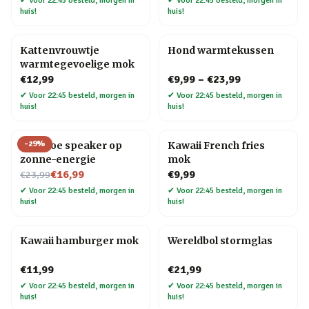
✔
Voor 22:45 besteld, morgen in
✔
Voor 22:45 besteld, morgen in
huis!
huis!
Kattenvrouwtje
Hond warmtekussen
warmtegevoelige mok
€12,99
€9,99
–
€23,99
✔
Voor 22:45 besteld, morgen in
✔
Voor 22:45 besteld, morgen in
huis!
huis!
-
29
%
Bamboe speaker op
Kawaii French fries
zonne-energie
mok
Nu voor
€16,99
€9,99
€23,99
✔
Voor 22:45 besteld, morgen in
✔
Voor 22:45 besteld, morgen in
huis!
huis!
Kawaii hamburger mok
Wereldbol stormglas
€11,99
€21,99
✔
Voor 22:45 besteld, morgen in
✔
Voor 22:45 besteld, morgen in
huis!
huis!