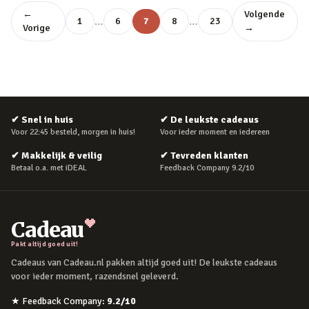
←
Volgende
…
…
1
6
7
8
23
Vorige
→
✔
Snel in huis
✔
De leukste cadeaus
Voor 22:45 besteld, morgen in huis!
Voor ieder moment en iedereen
✔
Makkelijk & veilig
✔
Tevreden klanten
Betaal o.a. met iDEAL
Feedback Company 9.2/10
Cadeau
Pakt altijd goed uit!
Cadeaus van Cadeau.nl pakken altijd goed uit! De leukste cadeaus
voor ieder moment, razendsnel geleverd.
★
Feedback Company
:
9.2
/10