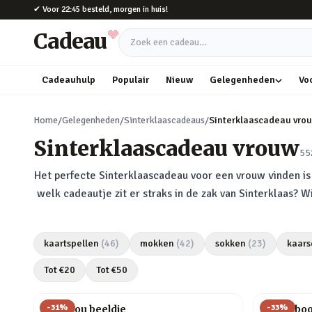
Naar hoofdinhoud
✔
Voor 22:45 besteld, morgen in huis!
Cadeau
Zoek een cadeau
Cadeauhulp
Populair
Nieuw
Gelegenheden
Vo
Home
/
Gelegenheden
/
Sinterklaascadeaus
/
Sinterklaascadeau vro
Sinterklaascadeau vrouw
55
Het perfecte Sinterklaascadeau voor een vrouw vinden is h
welk cadeautje zit er straks in de zak van Sinterklaas? 
kaartspellen
(
46
)
mokken
(
42
)
sokken
(
23
)
kaars
Tot €
20
Tot €
50
-
31
%
-
33
%
Love you beeldje
Pick a bo