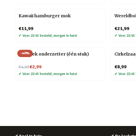
Kawaii hamburger mok
Wereldbo
€11,99
€21,99
✔
Voor 22:45 besteld, morgen in huis!
✔
Voor 22:45 
-
40
%
Mozaïek onderzetter (één stuk)
Cirkelza
Nu voor
€2,99
€8,99
€4,99
✔
Voor 22:45 besteld, morgen in huis!
✔
Voor 22:45 