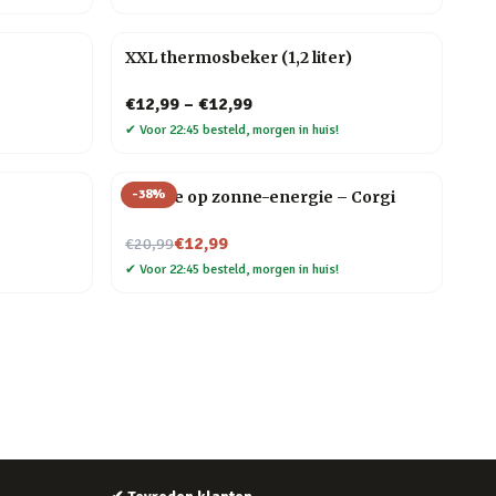
XXL thermosbeker (1,2 liter)
€12,99
–
€12,99
✔
Voor 22:45 besteld, morgen in huis!
-
38
%
Hondje op zonne-energie – Corgi
Nu voor
€12,99
€20,99
✔
Voor 22:45 besteld, morgen in huis!