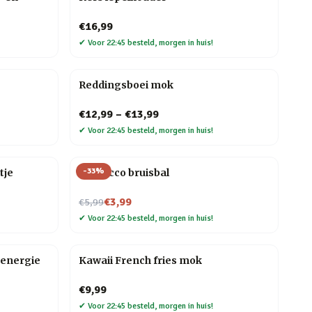
€16,99
✔
Voor 22:45 besteld, morgen in huis!
Reddingsboei mok
€12,99
–
€13,99
✔
Voor 22:45 besteld, morgen in huis!
-
33
%
tje
Prosecco bruisbal
Nu voor
€3,99
€5,99
✔
Voor 22:45 besteld, morgen in huis!
energie
Kawaii French fries mok
€9,99
✔
Voor 22:45 besteld, morgen in huis!