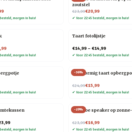
zoutstel
Nu voor
99
€20,99
€23,99
besteld, morgen in huis!
✔
Voor 22:45 besteld, morgen in huis!
k
Taart fotolijstje
,99
€14,99
–
€14,99
besteld, morgen in huis!
✔
Voor 22:45 besteld, morgen in huis!
-
36
%
bergpotje
Hartvormig taart opbergpo
Nu voor
€15,99
€24,99
besteld, morgen in huis!
✔
Voor 22:45 besteld, morgen in huis!
-
29
%
rmtekussen
Bamboe speaker op zonne-
Nu voor
23,99
€16,99
€23,99
besteld, morgen in huis!
✔
Voor 22:45 besteld, morgen in huis!