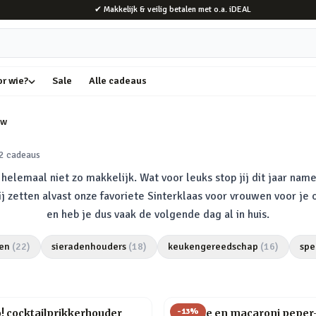
✔ Makkelijk & veilig betalen met o.a. iDEAL
or wie?
Sale
Alle cadeaus
uw
2
cadeaus
elemaal niet zo makkelijk. Wat voor leuks stop jij dit jaar name
Wij zetten alvast onze favoriete Sinterklaas voor vrouwen voor je
en heb je dus vaak de volgende dag al in huis.
en
(
22
)
sieradenhouders
(
18
)
keukengereedschap
(
16
)
spe
-
13
%
o! cocktailprikkerhouder
Farfalle en macaroni peper