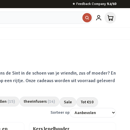
★
Feedback Company
9.2
/10
ns de Sint in de schoen van je vriendin, zus of moeder? En
 op een rijtje. Onze cadeaus worden uit voorraad geleverd
llen
(
15
)
theeinfusers
(
14
)
Sale
Tot €
10
Sorteer op
- en
Kers lepelhouder