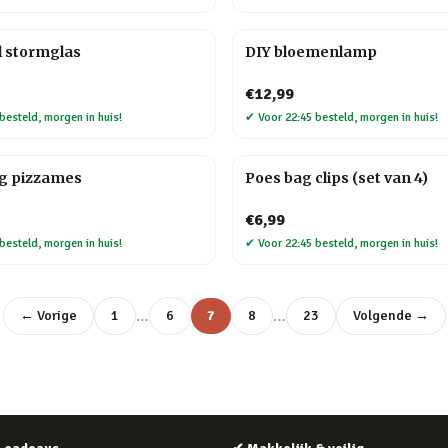
l stormglas
DIY bloemenlamp
€12,99
besteld, morgen in huis!
✔
Voor 22:45 besteld, morgen in huis!
ag pizzames
Poes bag clips (set van 4)
€6,99
besteld, morgen in huis!
✔
Voor 22:45 besteld, morgen in huis!
…
…
← Vorige
1
6
7
8
23
Volgende →