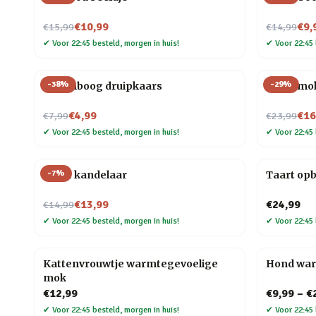
Nu voor
Nu voor
€10,99
€9,
€15,99
€14,99
✔
Voor 22:45 besteld, morgen in huis!
✔
Voor 22:45 
-
38
%
-
29
%
Regenboog druipkaars
Taart mo
Nu voor
Nu voor
€4,99
€16
€7,99
€23,99
✔
Voor 22:45 besteld, morgen in huis!
✔
Voor 22:45 
-
7
%
Taart kandelaar
Taart op
Nu voor
€13,99
€24,99
€14,99
✔
Voor 22:45 besteld, morgen in huis!
✔
Voor 22:45 
Kattenvrouwtje warmtegevoelige
Hond wa
mok
€12,99
€9,99
–
€
✔
Voor 22:45 besteld, morgen in huis!
✔
Voor 22:45 