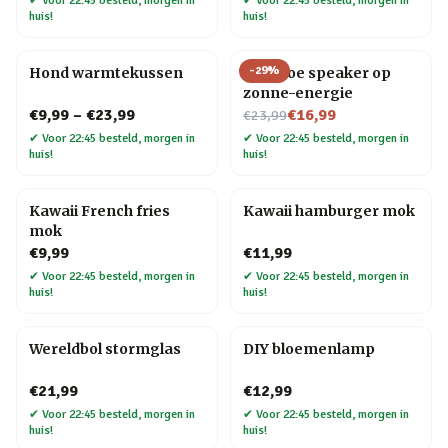
✔
Voor 22:45 besteld, morgen in
✔
Voor 22:45 besteld, morgen in
huis!
huis!
-
29
%
Hond warmtekussen
Bamboe speaker op
zonne-energie
Nu voor
€9,99
–
€23,99
€16,99
€23,99
✔
Voor 22:45 besteld, morgen in
✔
Voor 22:45 besteld, morgen in
huis!
huis!
Kawaii French fries
Kawaii hamburger mok
mok
€9,99
€11,99
✔
Voor 22:45 besteld, morgen in
✔
Voor 22:45 besteld, morgen in
huis!
huis!
Wereldbol stormglas
DIY bloemenlamp
€21,99
€12,99
✔
Voor 22:45 besteld, morgen in
✔
Voor 22:45 besteld, morgen in
huis!
huis!