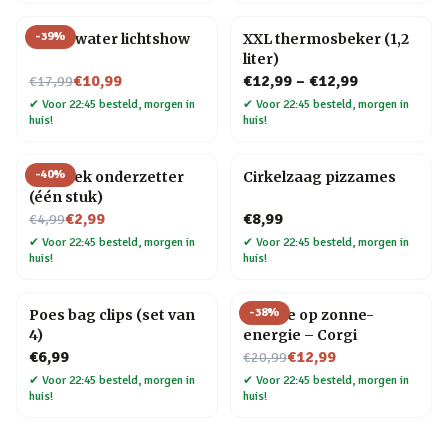
-
39
%
Onderwater lichtshow
XXL thermosbeker (1,2
liter)
Nu voor
€10,99
€12,99
–
€12,99
€17,99
✔
Voor 22:45 besteld, morgen in
✔
Voor 22:45 besteld, morgen in
huis!
huis!
-
40
%
Mozaïek onderzetter
Cirkelzaag pizzames
(één stuk)
Nu voor
€2,99
€8,99
€4,99
✔
Voor 22:45 besteld, morgen in
✔
Voor 22:45 besteld, morgen in
huis!
huis!
-
38
%
Poes bag clips (set van
Hondje op zonne-
4)
energie – Corgi
Nu voor
€6,99
€12,99
€20,99
✔
Voor 22:45 besteld, morgen in
✔
Voor 22:45 besteld, morgen in
huis!
huis!