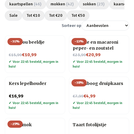
kaartspellen
(
46
)
mokken
(
42
)
sokken
(
23
)
kaarsen
(
2
Sale
Tot €
10
Tot €
20
Tot €
50
Sorteer op
-
31
%
-
13
%
Love you beeldje
Farfalle en macaroni
peper- en zoutstel
Nu voor
Nu voor
€10,99
€20,99
€15,99
€23,99
✔
Voor 22:45 besteld, morgen in
✔
Voor 22:45 besteld, morgen in
huis!
huis!
-
38
%
Kers lepelhouder
Regenboog druipkaars
Nu voor
€16,99
€4,99
€7,99
✔
Voor 22:45 besteld, morgen in
✔
Voor 22:45 besteld, morgen in
huis!
huis!
-
29
%
Taart mok
Taart fotolijstje