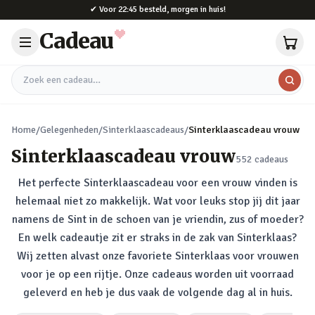
Naar hoofdinhoud
✔
Voor 22:45 besteld, morgen in huis!
Cadeau
Zoek een cadeau
Home
/
Gelegenheden
/
Sinterklaascadeaus
/
Sinterklaascadeau vrouw
Sinterklaascadeau vrouw
552
cadeaus
Het perfecte Sinterklaascadeau voor een vrouw vinden is
helemaal niet zo makkelijk. Wat voor leuks stop jij dit jaar
namens de Sint in de schoen van je vriendin, zus of moeder?
En welk cadeautje zit er straks in de zak van Sinterklaas?
Wij zetten alvast onze favoriete Sinterklaas voor vrouwen
voor je op een rijtje. Onze cadeaus worden uit voorraad
geleverd en heb je dus vaak de volgende dag al in huis.