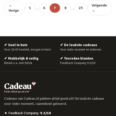
←
Volgende
…
…
1
6
7
8
23
Vorige
→
✔
Snel in huis
✔
De leukste cadeaus
Voor 22:45 besteld, morgen in huis!
Voor ieder moment en iedereen
✔
Makkelijk & veilig
✔
Tevreden klanten
Betaal o.a. met iDEAL
Feedback Company 9.2/10
Cadeau
Pakt altijd goed uit!
Cadeaus van Cadeau.nl pakken altijd goed uit! De leukste cadeaus
voor ieder moment, razendsnel geleverd.
★
Feedback Company
:
9.2
/10