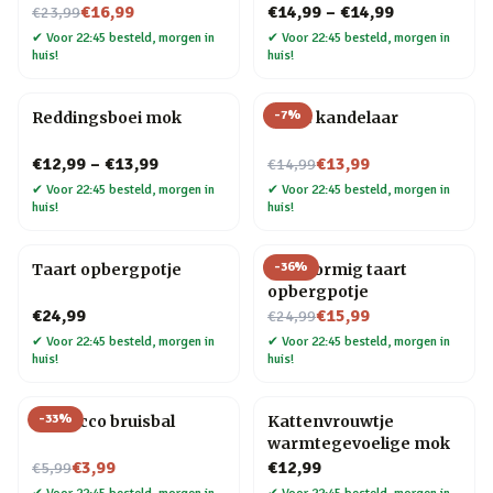
Nu voor
€16,99
€14,99
–
€14,99
€23,99
✔
Voor 22:45 besteld, morgen in
✔
Voor 22:45 besteld, morgen in
huis!
huis!
-
7
%
Reddingsboei mok
Taart kandelaar
Nu voor
€12,99
–
€13,99
€13,99
€14,99
✔
Voor 22:45 besteld, morgen in
✔
Voor 22:45 besteld, morgen in
huis!
huis!
-
36
%
Taart opbergpotje
Hartvormig taart
opbergpotje
Nu voor
€24,99
€15,99
€24,99
✔
Voor 22:45 besteld, morgen in
✔
Voor 22:45 besteld, morgen in
huis!
huis!
-
33
%
Prosecco bruisbal
Kattenvrouwtje
warmtegevoelige mok
Nu voor
€3,99
€12,99
€5,99