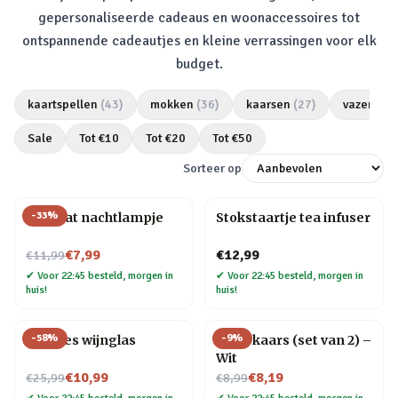
gepersonaliseerde cadeaus en woonaccessoires tot
ontspannende cadeautjes en kleine verrassingen voor elk
budget.
kaartspellen
(
43
)
mokken
(
36
)
kaarsen
(
27
)
vazen
(
25
Sale
Tot €
10
Tot €
20
Tot €
50
Sorteer op
-
33
%
Mini kat nachtlampje
Stokstaartje tea infuser
Nu voor
€7,99
€12,99
€11,99
✔
Voor 22:45 besteld, morgen in
✔
Voor 22:45 besteld, morgen in
huis!
huis!
-
58
%
-
9
%
Wijnfles wijnglas
Druipkaars (set van 2) –
Wit
Nu voor
Nu voor
€10,99
€8,19
€25,99
€8,99