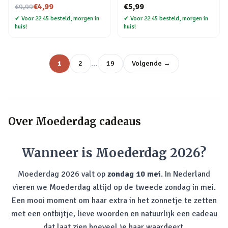
Nu voor
hoofdband
€4,99
€5,99
€9,99
✔
Voor 22:45 besteld, morgen in
✔
Voor 22:45 besteld, morgen in
huis!
huis!
…
1
2
19
Volgende →
Over
Moederdag cadeaus
Wanneer is Moederdag 2026?
Moederdag 2026 valt op
zondag 10 mei
. In Nederland
vieren we Moederdag altijd op de tweede zondag in mei.
Een mooi moment om haar extra in het zonnetje te zetten
met een ontbijtje, lieve woorden en natuurlijk een cadeau
dat laat zien hoeveel je haar waardeert.