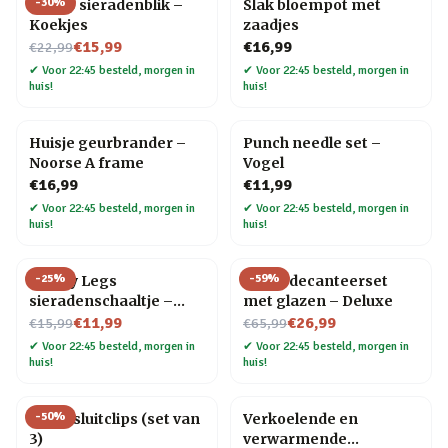
-
30
%
Snoep sieradenblik –
Slak bloempot met
Koekjes
zaadjes
Nu voor
€15,99
€16,99
€22,99
✔
Voor 22:45 besteld, morgen in
✔
Voor 22:45 besteld, morgen in
huis!
huis!
Huisje geurbrander –
Punch needle set –
Noorse A frame
Vogel
€16,99
€11,99
✔
Voor 22:45 besteld, morgen in
✔
Voor 22:45 besteld, morgen in
huis!
huis!
-
25
%
-
59
%
Happy Legs
Globe decanteerset
sieradenschaaltje –
met glazen – Deluxe
Nu voor
Rood/pumps
Nu voor
€11,99
€26,99
€15,99
€65,99
✔
Voor 22:45 besteld, morgen in
✔
Voor 22:45 besteld, morgen in
huis!
huis!
-
50
%
Kat afsluitclips (set van
Verkoelende en
3)
verwarmende