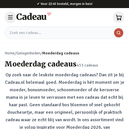
Naar hoofdinhoud
✔
Voor 22:45 besteld, morgen in huis!
Cadeau
Zoek een cadeau
Home
/
Gelegenheden
/
Moederdag cadeaus
Moederdag cadeaus
453
cadeaus
Op zoek naar de leukste moederdag cadeaus? Dan zit je bij
Cadeau.nl helemaal goed. Moederdag is hét moment om je
moeder, bonusmoeder, schoonmoeder of de kersverse
mama in je leven te verrassen met een cadeau dat echt bij
haar past. Geen standaard bos bloemen of snel gekocht
douchesetje, maar een origineel, persoonlijk of praktisch
cadeau waar ze echt blij van wordt. In ons assortiment vind
je volop inspiratie voor Moederdag 2026, van