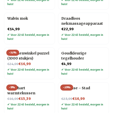
✔
Voor 22:45 besteld, morgen in
✔
Voor 22:45 besteld, morgen in
huis!
huis!
Walvis mok
Draadloos
nekmassageapparaat
€14,99
€22,99
✔
Voor 22:45 besteld, morgen in
✔
Voor 22:45 besteld, morgen in
huis!
huis!
-
32
%
Bloemenwinkel puzzel
Goudkleurige
(1000 stukjes)
tegelhouder
Nu voor
€16,99
€4,99
€24,99
✔
Voor 22:45 besteld, morgen in
✔
Voor 22:45 besteld, morgen in
huis!
huis!
-
9
%
-
29
%
Rood hart
Flip Vase – Stad
warmtekussen
Nu voor
Nu voor
€15,39
€16,99
€16,99
€23,99
✔
Voor 22:45 besteld, morgen in
✔
Voor 22:45 besteld, morgen in
huis!
huis!