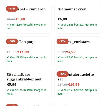
-
33
%
Trivia spel – Tuinieren
Glamour sokken
Nu voor
€5,99
€6,99
€8,99
✔
Voor 22:45 besteld, morgen in
✔
Voor 22:45 besteld, morgen in
huis!
huis!
-
30
%
-
33
%
Blije ballon potje
Oceaan geurkaars
Nu voor
Nu voor
€13,99
€3,99
€19,99
€5,99
✔
Voor 22:45 besteld, morgen in
✔
Voor 22:45 besteld, morgen in
huis!
huis!
-
29
%
Uitschuifbare
Emmentaler raclette
ruggenkrabber met
set
houten handvat
Nu voor
€5,99
€19,99
€27,99
✔
Voor 22:45 besteld, morgen in
✔
Voor 22:45 besteld, morgen in
huis!
huis!