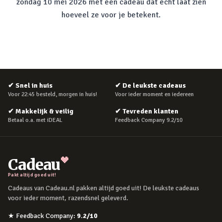
zondag 10 mei 2026 met een cadeau dat echt laat zien
hoeveel ze voor je betekent.
✔
Snel in huis
✔
De leukste cadeaus
Voor 22:45 besteld, morgen in huis!
Voor ieder moment en iedereen
✔
Makkelijk & veilig
✔
Tevreden klanten
Betaal o.a. met iDEAL
Feedback Company 9.2/10
Cadeau
Pakt altijd goed uit!
Cadeaus van Cadeau.nl pakken altijd goed uit! De leukste cadeaus
voor ieder moment, razendsnel geleverd.
★
Feedback Company
:
9.2
/10