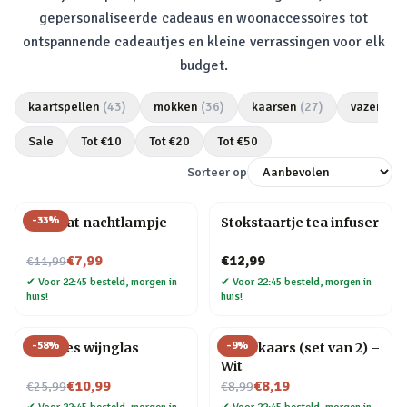
gepersonaliseerde cadeaus en woonaccessoires tot
ontspannende cadeautjes en kleine verrassingen voor elk
budget.
kaartspellen
(
43
)
mokken
(
36
)
kaarsen
(
27
)
vazen
(
25
Sale
Tot €
10
Tot €
20
Tot €
50
Sorteer op
-
33
%
Mini kat nachtlampje
Stokstaartje tea infuser
Nu voor
€7,99
€12,99
€11,99
✔
Voor 22:45 besteld, morgen in
✔
Voor 22:45 besteld, morgen in
huis!
huis!
-
58
%
-
9
%
Wijnfles wijnglas
Druipkaars (set van 2) –
Wit
Nu voor
Nu voor
€10,99
€8,19
€25,99
€8,99