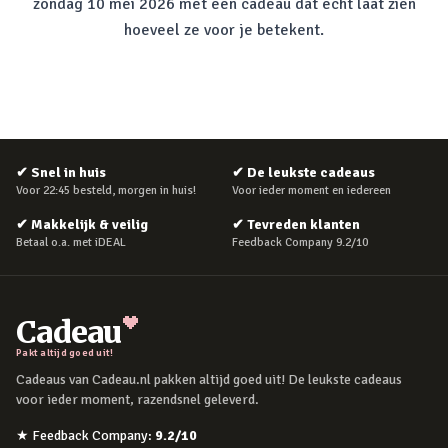
zondag 10 mei 2026 met een cadeau dat echt laat zien
hoeveel ze voor je betekent.
✔
Snel in huis
✔
De leukste cadeaus
Voor 22:45 besteld, morgen in huis!
Voor ieder moment en iedereen
✔
Makkelijk & veilig
✔
Tevreden klanten
Betaal o.a. met iDEAL
Feedback Company 9.2/10
Cadeau
Pakt altijd goed uit!
Cadeaus van Cadeau.nl pakken altijd goed uit! De leukste cadeaus
voor ieder moment, razendsnel geleverd.
★
Feedback Company
:
9.2
/10