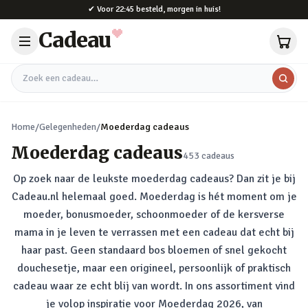
Naar hoofdinhoud
✔
Voor 22:45 besteld, morgen in huis!
Cadeau
Zoek een cadeau
Home
/
Gelegenheden
/
Moederdag cadeaus
Moederdag cadeaus
453
cadeaus
Op zoek naar de leukste moederdag cadeaus? Dan zit je bij
Cadeau.nl helemaal goed. Moederdag is hét moment om je
moeder, bonusmoeder, schoonmoeder of de kersverse
mama in je leven te verrassen met een cadeau dat echt bij
haar past. Geen standaard bos bloemen of snel gekocht
douchesetje, maar een origineel, persoonlijk of praktisch
cadeau waar ze echt blij van wordt. In ons assortiment vind
je volop inspiratie voor Moederdag 2026, van