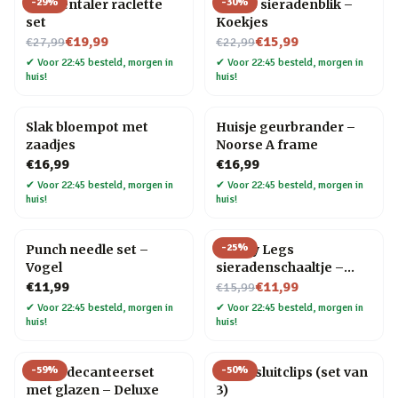
-
29
%
-
30
%
Emmentaler raclette
Snoep sieradenblik –
set
Koekjes
Nu voor
Nu voor
€19,99
€15,99
€27,99
€22,99
✔
Voor 22:45 besteld, morgen in
✔
Voor 22:45 besteld, morgen in
huis!
huis!
Slak bloempot met
Huisje geurbrander –
zaadjes
Noorse A frame
€16,99
€16,99
✔
Voor 22:45 besteld, morgen in
✔
Voor 22:45 besteld, morgen in
huis!
huis!
-
25
%
Punch needle set –
Happy Legs
Vogel
sieradenschaaltje –
Nu voor
Rood/pumps
€11,99
€11,99
€15,99
✔
Voor 22:45 besteld, morgen in
✔
Voor 22:45 besteld, morgen in
huis!
huis!
-
59
%
-
50
%
Globe decanteerset
Kat afsluitclips (set van
met glazen – Deluxe
3)