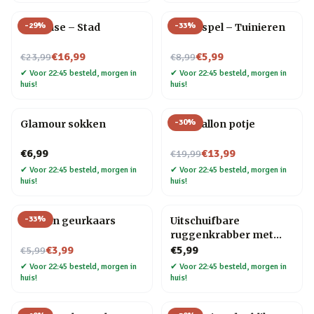
-
29
%
-
33
%
Flip Vase – Stad
Trivia spel – Tuinieren
Nu voor
Nu voor
€16,99
€5,99
€23,99
€8,99
✔
Voor 22:45 besteld, morgen in
✔
Voor 22:45 besteld, morgen in
huis!
huis!
-
30
%
Glamour sokken
Blije ballon potje
Nu voor
€6,99
€13,99
€19,99
✔
Voor 22:45 besteld, morgen in
✔
Voor 22:45 besteld, morgen in
huis!
huis!
-
33
%
Oceaan geurkaars
Uitschuifbare
ruggenkrabber met
Nu voor
houten handvat
€3,99
€5,99
€5,99
✔
Voor 22:45 besteld, morgen in
✔
Voor 22:45 besteld, morgen in
huis!
huis!