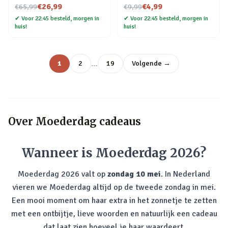
Nu voor
Nu voor
€26,99
€4,99
€65,99
€9,99
✔
Voor 22:45 besteld, morgen in
✔
Voor 22:45 besteld, morgen in
huis!
huis!
…
1
2
19
Volgende →
Over
Moederdag cadeaus
Wanneer is Moederdag 2026?
Moederdag 2026 valt op
zondag 10 mei
. In Nederland
vieren we Moederdag altijd op de tweede zondag in mei.
Een mooi moment om haar extra in het zonnetje te zetten
met een ontbijtje, lieve woorden en natuurlijk een cadeau
dat laat zien hoeveel je haar waardeert.