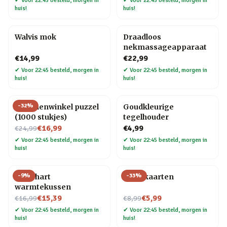
✔
Voor 22:45 besteld, morgen in
✔
Voor 22:45 besteld, morgen in
huis!
huis!
Walvis mok
Draadloos
nekmassageapparaat
€14,99
€22,99
✔
Voor 22:45 besteld, morgen in
✔
Voor 22:45 besteld, morgen in
huis!
huis!
-
32
%
Bloemenwinkel puzzel
Goudkleurige
(1000 stukjes)
tegelhouder
Nu voor
€16,99
€4,99
€24,99
✔
Voor 22:45 besteld, morgen in
✔
Voor 22:45 besteld, morgen in
huis!
huis!
-
9
%
-
33
%
Rood hart
Tarotkaarten
warmtekussen
Nu voor
Nu voor
€15,39
€5,99
€16,99
€8,99
✔
Voor 22:45 besteld, morgen in
✔
Voor 22:45 besteld, morgen in
huis!
huis!