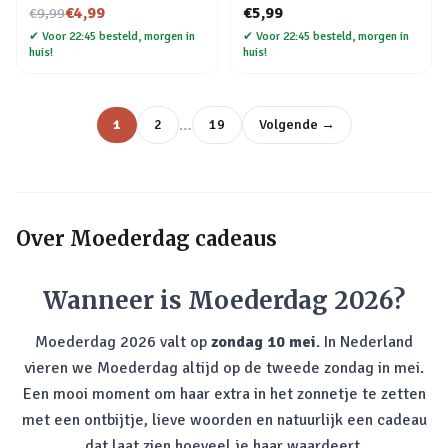
Nu voor
hoofdband
€4,99
€5,99
€9,99
✔
Voor 22:45 besteld, morgen in
✔
Voor 22:45 besteld, morgen in
huis!
huis!
…
1
2
19
Volgende →
Over
Moederdag cadeaus
Wanneer is Moederdag 2026?
Moederdag 2026 valt op
zondag 10 mei
. In Nederland
vieren we Moederdag altijd op de tweede zondag in mei.
Een mooi moment om haar extra in het zonnetje te zetten
met een ontbijtje, lieve woorden en natuurlijk een cadeau
dat laat zien hoeveel je haar waardeert.