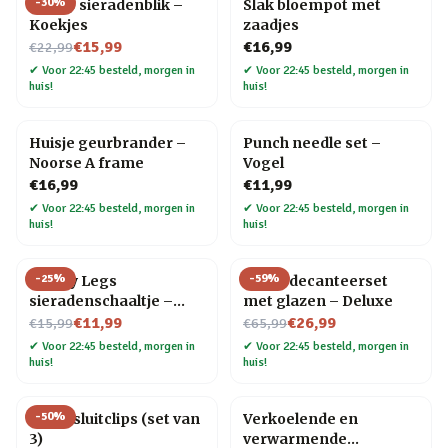
-
30
%
Snoep sieradenblik –
Slak bloempot met
Koekjes
zaadjes
Nu voor
€15,99
€16,99
€22,99
✔
Voor 22:45 besteld, morgen in
✔
Voor 22:45 besteld, morgen in
huis!
huis!
Huisje geurbrander –
Punch needle set –
Noorse A frame
Vogel
€16,99
€11,99
✔
Voor 22:45 besteld, morgen in
✔
Voor 22:45 besteld, morgen in
huis!
huis!
-
25
%
-
59
%
Happy Legs
Globe decanteerset
sieradenschaaltje –
met glazen – Deluxe
Nu voor
Rood/pumps
Nu voor
€11,99
€26,99
€15,99
€65,99
✔
Voor 22:45 besteld, morgen in
✔
Voor 22:45 besteld, morgen in
huis!
huis!
-
50
%
Kat afsluitclips (set van
Verkoelende en
3)
verwarmende