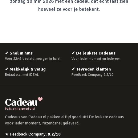
zondag 10 mei 2026 met een cadeau dat echt laat zien
hoeveel ze voor je betekent.
✔
Snel in huis
✔
De leukste cadeaus
Voor 22:45 besteld, morgen in huis!
Voor ieder moment en iedereen
✔
Makkelijk & veilig
✔
Tevreden klanten
Betaal o.a. met iDEAL
Feedback Company 9.2/10
Cadeau
Pakt altijd goed uit!
Cadeaus van Cadeau.nl pakken altijd goed uit! De leukste cadeaus
voor ieder moment, razendsnel geleverd.
★
Feedback Company
:
9.2
/10