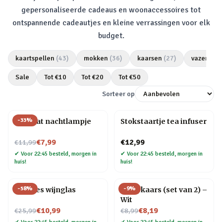
gepersonaliseerde cadeaus en woonaccessoires tot
ontspannende cadeautjes en kleine verrassingen voor elk
budget.
kaartspellen
(
43
)
mokken
(
36
)
kaarsen
(
27
)
vazen
(
25
Sale
Tot €
10
Tot €
20
Tot €
50
Sorteer op
-
33
%
Mini kat nachtlampje
Stokstaartje tea infuser
Nu voor
€7,99
€12,99
€11,99
✔
Voor 22:45 besteld, morgen in
✔
Voor 22:45 besteld, morgen in
huis!
huis!
-
58
%
-
9
%
Wijnfles wijnglas
Druipkaars (set van 2) –
Wit
Nu voor
Nu voor
€10,99
€8,19
€25,99
€8,99