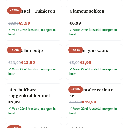
-
33
%
Trivia spel – Tuinieren
Glamour sokken
Nu voor
€5,99
€6,99
€8,99
✔
Voor 22:45 besteld, morgen in
✔
Voor 22:45 besteld, morgen in
huis!
huis!
-
30
%
-
33
%
Blije ballon potje
Oceaan geurkaars
Nu voor
Nu voor
€13,99
€3,99
€19,99
€5,99
✔
Voor 22:45 besteld, morgen in
✔
Voor 22:45 besteld, morgen in
huis!
huis!
-
29
%
Uitschuifbare
Emmentaler raclette
ruggenkrabber met
set
houten handvat
Nu voor
€5,99
€19,99
€27,99
✔
Voor 22:45 besteld, morgen in
✔
Voor 22:45 besteld, morgen in
huis!
huis!