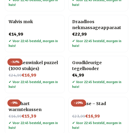
✔
Voor 22:45 besteld, morgen in
✔
Voor 22:45 besteld, morgen in
huis!
huis!
Walvis mok
Draadloos
nekmassageapparaat
€14,99
€22,99
✔
Voor 22:45 besteld, morgen in
✔
Voor 22:45 besteld, morgen in
huis!
huis!
-
32
%
Bloemenwinkel puzzel
Goudkleurige
(1000 stukjes)
tegelhouder
Nu voor
€16,99
€4,99
€24,99
✔
Voor 22:45 besteld, morgen in
✔
Voor 22:45 besteld, morgen in
huis!
huis!
-
9
%
-
29
%
Rood hart
Flip Vase – Stad
warmtekussen
Nu voor
Nu voor
€15,39
€16,99
€16,99
€23,99
✔
Voor 22:45 besteld, morgen in
✔
Voor 22:45 besteld, morgen in
huis!
huis!