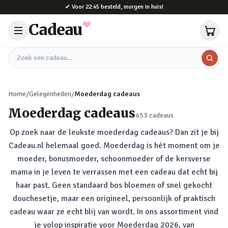
Naar hoofdinhoud
✔
Voor 22:45 besteld, morgen in huis!
Cadeau
Zoek een cadeau
Home
/
Gelegenheden
/
Moederdag cadeaus
Moederdag cadeaus
453
cadeaus
Op zoek naar de leukste moederdag cadeaus? Dan zit je bij
Cadeau.nl helemaal goed. Moederdag is hét moment om je
moeder, bonusmoeder, schoonmoeder of de kersverse
mama in je leven te verrassen met een cadeau dat echt bij
haar past. Geen standaard bos bloemen of snel gekocht
douchesetje, maar een origineel, persoonlijk of praktisch
cadeau waar ze echt blij van wordt. In ons assortiment vind
je volop inspiratie voor Moederdag 2026, van