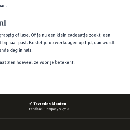
aan.
nl
 grappig of luxe. Of je nu een klein cadeautje zoekt, een
t bij haar past. Bestel je op werkdagen op tijd, dan wordt
nde dag in huis.
at zien hoeveel ze voor je betekent.
✔
Tevreden klanten
Feedback Company 9.2/10