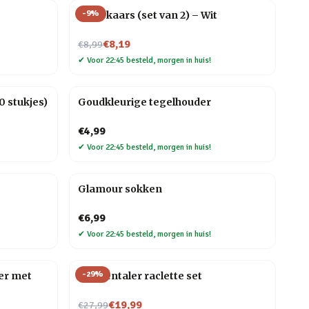
-
9
%
Druipkaars (set van 2) – Wit
Nu voor
€8,19
€8,99
✔
Voor 22:45 besteld, morgen in huis!
 stukjes)
Goudkleurige tegelhouder
€4,99
✔
Voor 22:45 besteld, morgen in huis!
Glamour sokken
€6,99
✔
Voor 22:45 besteld, morgen in huis!
-
29
%
er met
Emmentaler raclette set
Nu voor
€19,99
€27,99