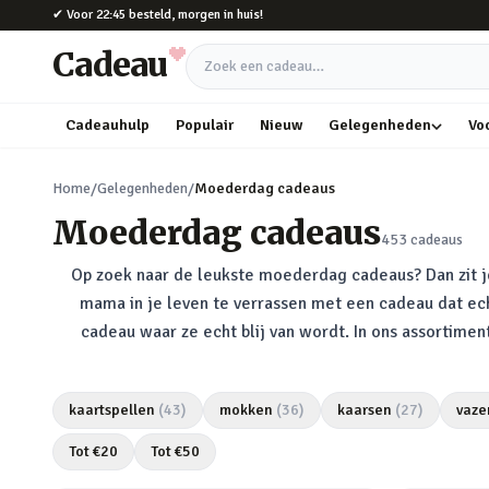
Naar hoofdinhoud
✔
Voor 22:45 besteld, morgen in huis!
Cadeau
Zoek een cadeau
Cadeauhulp
Populair
Nieuw
Gelegenheden
Vo
Home
/
Gelegenheden
/
Moederdag cadeaus
Moederdag cadeaus
453
cadeaus
Op zoek naar de leukste moederdag cadeaus? Dan zit 
mama in je leven te verrassen met een cadeau dat ech
cadeau waar ze echt blij van wordt. In ons assortim
kaartspellen
(
43
)
mokken
(
36
)
kaarsen
(
27
)
vaze
Tot €
20
Tot €
50