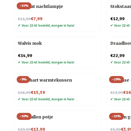
-
33
%
Mini kat nachtlampje
Stokstaar
Nu voor
€7,99
€12,99
€11,99
✔
Voor 22:45 besteld, morgen in huis!
✔
Voor 22:45 
Walvis mok
Draadloo
€14,99
€22,99
✔
Voor 22:45 besteld, morgen in huis!
✔
Voor 22:45 
-
9
%
-
29
%
Rood hart warmtekussen
Flip Vase
Nu voor
Nu voor
€15,39
€16
€16,99
€23,99
✔
Voor 22:45 besteld, morgen in huis!
✔
Voor 22:45 
-
30
%
-
33
%
Blije ballon potje
Oceaan g
Nu voor
Nu voor
€13,99
€3,9
€19,99
€5,99