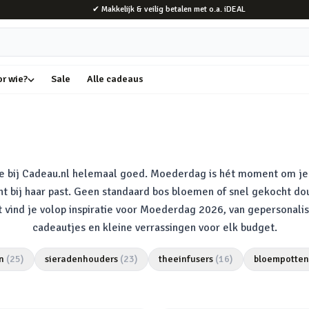
✔ Makkelijk & veilig betalen met o.a. iDEAL
or wie?
Sale
Alle cadeaus
je bij Cadeau.nl helemaal goed. Moederdag is hét moment om 
t bij haar past. Geen standaard bos bloemen of snel gekocht douc
ent vind je volop inspiratie voor Moederdag 2026, van gepersona
cadeautjes en kleine verrassingen voor elk budget.
n
(
25
)
sieradenhouders
(
23
)
theeinfusers
(
16
)
bloempotten