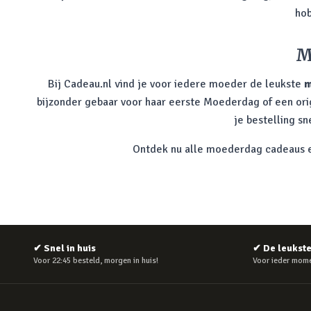
hob
M
Bij Cadeau.nl vind je voor iedere moeder de leukste
m
bijzonder gebaar voor haar eerste Moederdag of een origin
je bestelling s
Ontdek nu alle moederdag cadeaus en
✔
Snel in huis
✔
De leukst
Voor 22:45 besteld, morgen in huis!
Voor ieder mome