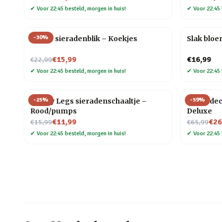
✔
Voor 22:45 besteld, morgen in huis!
✔
Voor 22:45 
-
30
%
Snoep sieradenblik – Koekjes
Slak bloe
Nu voor
€15,99
€16,99
€22,99
✔
Voor 22:45 besteld, morgen in huis!
✔
Voor 22:45 
-
25
%
-
59
%
Happy Legs sieradenschaaltje –
Globe dec
Rood/pumps
Deluxe
Nu voor
Nu voor
€11,99
€26
€15,99
€65,99
✔
Voor 22:45 besteld, morgen in huis!
✔
Voor 22:45 