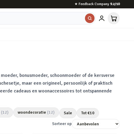
★
Feedback Company
9.2
/10
je moeder, bonusmoeder, schoonmoeder of de kersverse
hesetje, maar een origineel, persoonlijk of praktisch
liseerde cadeaus en woonaccessoires tot ontspannende
(
12
)
woondecoratie
(
12
)
Sale
Tot €
10
Sorteer op