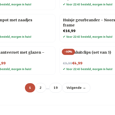
besteld, morgen in huis!
✔
Voor 22:45 besteld, morgen in huis!
mpot met zaadjes
Huisje geurbrander – Noors
frame
€16,99
besteld, morgen in huis!
✔
Voor 22:45 besteld, morgen in huis!
-
50
%
anteerset met glazen –
Kat afsluitclips (set van 3)
Nu voor
,99
€4,99
€9,99
besteld, morgen in huis!
✔
Voor 22:45 besteld, morgen in huis!
…
1
2
19
Volgende →