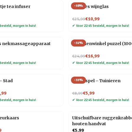
-
58
%
tje tea infuser
Wijnfles wijnglas
Nu voor
€10,99
€25,99
besteld, morgen in huis!
✔
Voor 22:45 besteld, morgen in huis!
-
32
%
s nekmassageapparaat
Bloemenwinkel puzzel (1000
Nu voor
€16,99
€24,99
besteld, morgen in huis!
✔
Voor 22:45 besteld, morgen in huis!
-
33
%
 – Stad
Trivia spel – Tuinieren
Nu voor
,99
€5,99
€8,99
besteld, morgen in huis!
✔
Voor 22:45 besteld, morgen in huis!
eurkaars
Uitschuifbare ruggenkrabb
houten handvat
9
€5,99