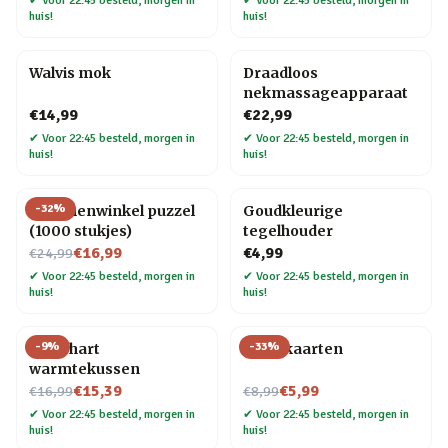
✔
Voor 22:45 besteld, morgen in
✔
Voor 22:45 besteld, morgen in
huis!
huis!
Walvis mok
Draadloos
nekmassageapparaat
€14,99
€22,99
✔
Voor 22:45 besteld, morgen in
✔
Voor 22:45 besteld, morgen in
huis!
huis!
-
32
%
Bloemenwinkel puzzel
Goudkleurige
(1000 stukjes)
tegelhouder
Nu voor
€16,99
€4,99
€24,99
✔
Voor 22:45 besteld, morgen in
✔
Voor 22:45 besteld, morgen in
huis!
huis!
-
9
%
-
33
%
Rood hart
Tarotkaarten
warmtekussen
Nu voor
Nu voor
€15,39
€5,99
€16,99
€8,99
✔
Voor 22:45 besteld, morgen in
✔
Voor 22:45 besteld, morgen in
huis!
huis!