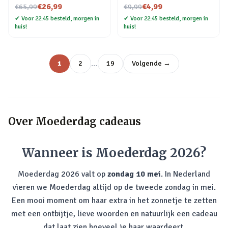
Nu voor
Nu voor
€26,99
€4,99
€65,99
€9,99
✔
Voor 22:45 besteld, morgen in
✔
Voor 22:45 besteld, morgen in
huis!
huis!
…
1
2
19
Volgende →
Over
Moederdag cadeaus
Wanneer is Moederdag 2026?
Moederdag 2026 valt op
zondag 10 mei
. In Nederland
vieren we Moederdag altijd op de tweede zondag in mei.
Een mooi moment om haar extra in het zonnetje te zetten
met een ontbijtje, lieve woorden en natuurlijk een cadeau
dat laat zien hoeveel je haar waardeert.