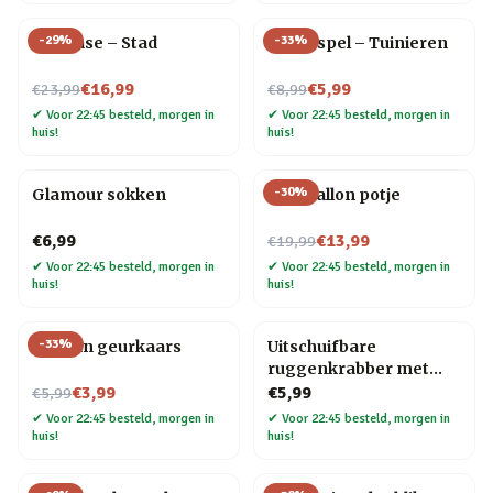
-
29
%
-
33
%
Flip Vase – Stad
Trivia spel – Tuinieren
Nu voor
Nu voor
€16,99
€5,99
€23,99
€8,99
✔
Voor 22:45 besteld, morgen in
✔
Voor 22:45 besteld, morgen in
huis!
huis!
-
30
%
Glamour sokken
Blije ballon potje
Nu voor
€6,99
€13,99
€19,99
✔
Voor 22:45 besteld, morgen in
✔
Voor 22:45 besteld, morgen in
huis!
huis!
-
33
%
Oceaan geurkaars
Uitschuifbare
ruggenkrabber met
Nu voor
houten handvat
€3,99
€5,99
€5,99
✔
Voor 22:45 besteld, morgen in
✔
Voor 22:45 besteld, morgen in
huis!
huis!