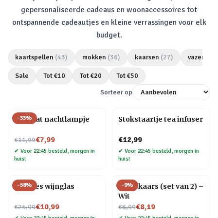
gepersonaliseerde cadeaus en woonaccessoires tot
ontspannende cadeautjes en kleine verrassingen voor elk
budget.
kaartspellen
(
43
)
mokken
(
36
)
kaarsen
(
27
)
vazen
(
25
Sale
Tot €
10
Tot €
20
Tot €
50
Sorteer op
-
33
%
Mini kat nachtlampje
Stokstaartje tea infuser
Nu voor
€7,99
€12,99
€11,99
✔
Voor 22:45 besteld, morgen in
✔
Voor 22:45 besteld, morgen in
huis!
huis!
-
58
%
-
9
%
Wijnfles wijnglas
Druipkaars (set van 2) –
Wit
Nu voor
Nu voor
€10,99
€8,19
€25,99
€8,99