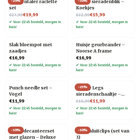
-
29
%
-
30
%
Emmentaler raclette
Snoep sieradenblik –
set
Koekjes
Nu voor
Nu voor
€19,99
€15,99
€27,99
€22,99
✔
Voor 22:45 besteld, morgen in
✔
Voor 22:45 besteld, morgen in
huis!
huis!
Slak bloempot met
Huisje geurbrander –
zaadjes
Noorse A frame
€16,99
€16,99
✔
Voor 22:45 besteld, morgen in
✔
Voor 22:45 besteld, morgen in
huis!
huis!
-
25
%
Punch needle set –
Happy Legs
Vogel
sieradenschaaltje –
Nu voor
Rood/pumps
€11,99
€11,99
€15,99
✔
Voor 22:45 besteld, morgen in
✔
Voor 22:45 besteld, morgen in
huis!
huis!
-
59
%
-
50
%
Globe decanteerset
Kat afsluitclips (set van
met glazen – Deluxe
3)