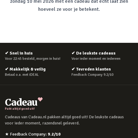
zondag 10 mei 2026 met een cadeau dat echt laat zien
hoeveel ze voor je betekent.
✔
Snel in huis
✔
De leukste cadeaus
Voor 22:45 besteld, morgen in huis!
Voor ieder moment en iedereen
✔
Makkelijk & veilig
✔
Tevreden klanten
Betaal o.a. met iDEAL
Feedback Company 9.2/10
Cadeau
Pakt altijd goed uit!
Cadeaus van Cadeau.nl pakken altijd goed uit! De leukste cadeaus
voor ieder moment, razendsnel geleverd.
★
Feedback Company
:
9.2
/10