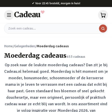
Naar hoofdinhoud
✔
Voor 22:45 besteld, morgen in huis!
Cadeau
Zoek een cadeau
Home
/
Gelegenheden
/
Moederdag cadeaus
Moederdag cadeaus
453
cadeaus
Op zoek naar de leukste moederdag cadeaus? Dan zit je bij
Cadeau.nl helemaal goed. Moederdag is hét moment om je
moeder, bonusmoeder, schoonmoeder of de kersverse
mama in je leven te verrassen met een cadeau dat echt bij
haar past. Geen standaard bos bloemen of snel gekocht
douchesetje, maar een origineel, persoonlijk of praktisch
cadeau waar ze echt blij van wordt. In ons assortiment vind
je volop inspiratie voor Moederdag 2026, van