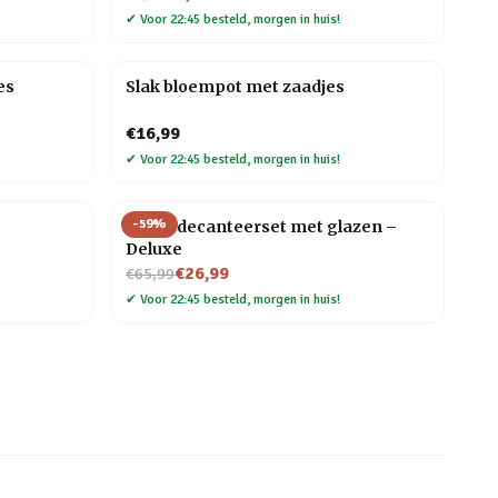
✔
Voor 22:45 besteld, morgen in huis!
es
Slak bloempot met zaadjes
€16,99
✔
Voor 22:45 besteld, morgen in huis!
-
59
%
Globe decanteerset met glazen –
Deluxe
Nu voor
€26,99
€65,99
✔
Voor 22:45 besteld, morgen in huis!