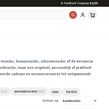
★
Feedback Company
9.2
/10
je moeder, bonusmoeder, schoonmoeder of de kersverse
hesetje, maar een origineel, persoonlijk of praktisch
liseerde cadeaus en woonaccessoires tot ontspannende
(
12
)
woondecoratie
(
12
)
Sale
Tot €
10
Sorteer op