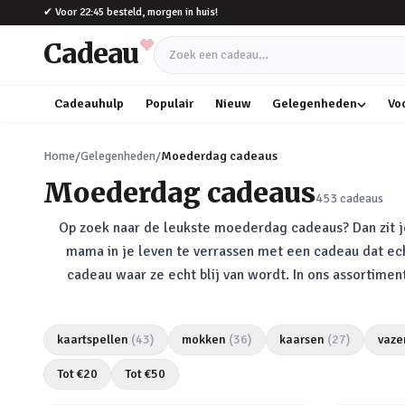
Naar hoofdinhoud
✔
Voor 22:45 besteld, morgen in huis!
Cadeau
Zoek een cadeau
Cadeauhulp
Populair
Nieuw
Gelegenheden
Vo
Home
/
Gelegenheden
/
Moederdag cadeaus
Moederdag cadeaus
453
cadeaus
Op zoek naar de leukste moederdag cadeaus? Dan zit 
mama in je leven te verrassen met een cadeau dat ech
cadeau waar ze echt blij van wordt. In ons assortim
kaartspellen
(
43
)
mokken
(
36
)
kaarsen
(
27
)
vaze
Tot €
20
Tot €
50