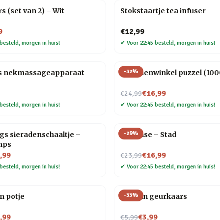
s (set van 2) – Wit
Stokstaartje tea infuser
9
€12,99
besteld, morgen in huis!
✔
Voor 22:45 besteld, morgen in huis!
-
32
%
s nekmassageapparaat
Bloemenwinkel puzzel (1000
Nu voor
€16,99
€24,99
besteld, morgen in huis!
✔
Voor 22:45 besteld, morgen in huis!
-
29
%
s sieradenschaaltje –
Flip Vase – Stad
mps
Nu voor
,99
€16,99
€23,99
besteld, morgen in huis!
✔
Voor 22:45 besteld, morgen in huis!
-
33
%
on potje
Oceaan geurkaars
Nu voor
,99
€3,99
€5,99