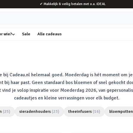
✔ Makkelijk & veilig betalen met o.a. iDEAL
or wie?
Sale
Alle cadeaus
je bij Cadeau.nl helemaal goed. Moederdag is hét moment om 
t bij haar past. Geen standaard bos bloemen of snel gekocht douc
ent vind je volop inspiratie voor Moederdag 2026, van gepersona
cadeautjes en kleine verrassingen voor elk budget.
n
(
25
)
sieradenhouders
(
23
)
theeinfusers
(
16
)
bloempotten