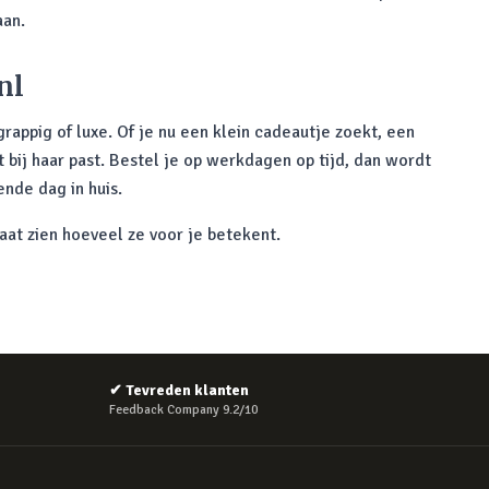
aan.
nl
 grappig of luxe. Of je nu een klein cadeautje zoekt, een
t bij haar past. Bestel je op werkdagen op tijd, dan wordt
nde dag in huis.
at zien hoeveel ze voor je betekent.
✔
Tevreden klanten
Feedback Company 9.2/10