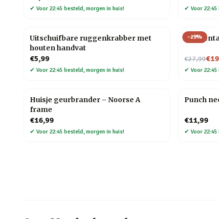
✔
Voor 22:45 besteld, morgen in huis!
✔
Voor 22:45 
-
29
%
Uitschuifbare ruggenkrabber met
Emmentale
houten handvat
Nu voor
€5,99
€19
€27,99
✔
Voor 22:45 besteld, morgen in huis!
✔
Voor 22:45 
Huisje geurbrander – Noorse A
Punch nee
frame
€16,99
€11,99
✔
Voor 22:45 besteld, morgen in huis!
✔
Voor 22:45 