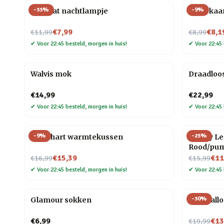
-
33
%
-
9
%
Mini kat nachtlampje
Druipkaar
Nu voor
Nu voor
€7,99
€8,1
€11,99
€8,99
✔
Voor 22:45 besteld, morgen in huis!
✔
Voor 22:45 
Walvis mok
Draadloo
€14,99
€22,99
✔
Voor 22:45 besteld, morgen in huis!
✔
Voor 22:45 
-
9
%
-
25
%
Rood hart warmtekussen
Happy Leg
Rood/pu
Nu voor
Nu voor
€15,39
€11
€16,99
€15,99
✔
Voor 22:45 besteld, morgen in huis!
✔
Voor 22:45 
-
30
%
Glamour sokken
Blije ball
Nu voor
€6,99
€13
€19,99