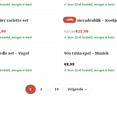
besteld, morgen in huis!
✔
Voor 22:45 besteld, morgen in huis!
-
30
%
r raclette set
Snoep sieradenblik – Koekj
Nu voor
,99
€15,99
€22,99
besteld, morgen in huis!
✔
Voor 22:45 besteld, morgen in huis!
dle set – Vogel
90s trivia spel – Muziek
€8,99
besteld, morgen in huis!
✔
Voor 22:45 besteld, morgen in huis!
…
1
2
19
Volgende →