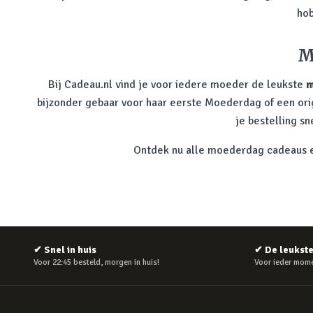
hob
M
Bij Cadeau.nl vind je voor iedere moeder de leukste
m
bijzonder gebaar voor haar eerste Moederdag of een origin
je bestelling s
Ontdek nu alle moederdag cadeaus en
✔
Snel in huis
✔
De leukst
Voor 22:45 besteld, morgen in huis!
Voor ieder mome