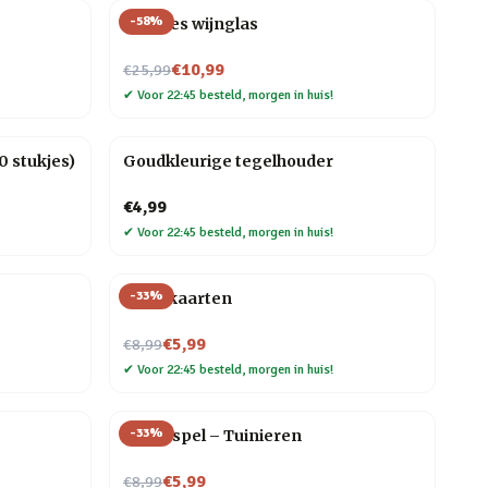
-
58
%
Wijnfles wijnglas
Nu voor
€10,99
€25,99
✔
Voor 22:45 besteld, morgen in huis!
 stukjes)
Goudkleurige tegelhouder
€4,99
✔
Voor 22:45 besteld, morgen in huis!
-
33
%
Tarotkaarten
Nu voor
€5,99
€8,99
✔
Voor 22:45 besteld, morgen in huis!
-
33
%
Trivia spel – Tuinieren
Nu voor
€5,99
€8,99