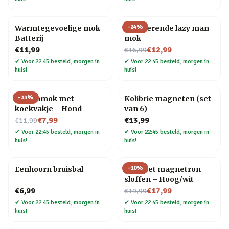
-
24
%
Warmtegevoelige mok
Zelfroerende lazy man
Batterij
mok
Nu voor
€11,99
€12,99
€16,99
✔
Voor 22:45 besteld, morgen in
✔
Voor 22:45 besteld, morgen in
huis!
huis!
-
33
%
Dierenmok met
Kolibrie magneten (set
koekvakje – Hond
van 6)
Nu voor
€7,99
€13,99
€11,99
✔
Voor 22:45 besteld, morgen in
✔
Voor 22:45 besteld, morgen in
huis!
huis!
-
10
%
Eenhoorn bruisbal
Hot Feet magnetron
sloffen – Hoog/wit
Nu voor
€6,99
€17,99
€19,99
✔
Voor 22:45 besteld, morgen in
✔
Voor 22:45 besteld, morgen in
huis!
huis!