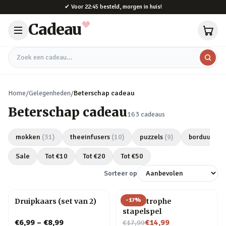
Naar hoofdinhoud
✔
Voor 22:45 besteld, morgen in huis!
Cadeau
Zoek een cadeau
Home
/
Gelegenheden
/
Beterschap cadeau
Beterschap cadeau
163
cadeaus
mokken
(
31
)
theeinfusers
(
10
)
puzzels
(
9
)
borduursets
Sale
Tot €
10
Tot €
20
Tot €
50
Sorteer op
-
17
%
Druipkaars (set van 2)
Cat-astrophe
stapelspel
Nu voor
€6,99
–
€8,99
€14,99
€17,99