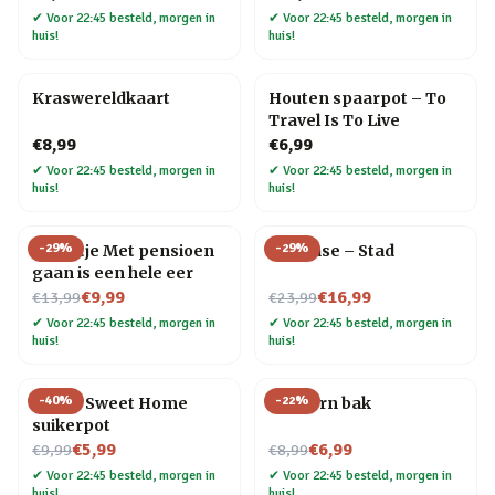
✔
Voor 22:45 besteld, morgen in
✔
Voor 22:45 besteld, morgen in
huis!
huis!
Kraswereldkaart
Houten spaarpot – To
Travel Is To Live
€8,99
€6,99
✔
Voor 22:45 besteld, morgen in
✔
Voor 22:45 besteld, morgen in
huis!
huis!
-
29
%
-
29
%
Tegeltje Met pensioen
Flip Vase – Stad
gaan is een hele eer
Nu voor
Nu voor
€9,99
€16,99
€13,99
€23,99
✔
Voor 22:45 besteld, morgen in
✔
Voor 22:45 besteld, morgen in
huis!
huis!
-
40
%
-
22
%
Home Sweet Home
Popcorn bak
suikerpot
Nu voor
Nu voor
€5,99
€6,99
€9,99
€8,99
✔
Voor 22:45 besteld, morgen in
✔
Voor 22:45 besteld, morgen in
huis!
huis!