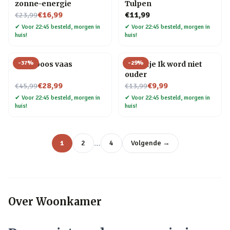
zonne-energie
Tulpen
Nu voor
€16,99
€11,99
€23,99
✔
Voor 22:45 besteld, morgen in
✔
Voor 22:45 besteld, morgen in
huis!
huis!
-
37
%
-
29
%
Framboos vaas
Tegeltje Ik word niet
ouder
Nu voor
Nu voor
€28,99
€9,99
€45,99
€13,99
✔
Voor 22:45 besteld, morgen in
✔
Voor 22:45 besteld, morgen in
huis!
huis!
…
1
2
4
Volgende →
Over
Woonkamer