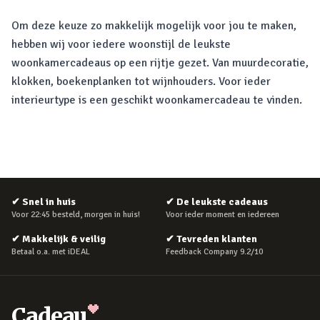
Om deze keuze zo makkelijk mogelijk voor jou te maken,
hebben wij voor iedere woonstijl de leukste
woonkamercadeaus op een rijtje gezet. Van muurdecoratie,
klokken, boekenplanken tot wijnhouders. Voor ieder
interieurtype is een geschikt woonkamercadeau te vinden.
✔
Snel in huis
✔
De leukste cadeaus
Voor 22:45 besteld, morgen in huis!
Voor ieder moment en iedereen
✔
Makkelijk & veilig
✔
Tevreden klanten
Betaal o.a. met iDEAL
Feedback Company 9.2/10
Cadeau