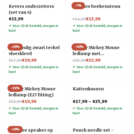
-
7
%
Kevers onderzetters
Noodles boekensteun
(set van 4)
Nu voor
€13,99
€13,99
€14,99
✔
Voor 22:45 besteld, morgen in
✔
Voor 22:45 besteld, morgen in
huis!
huis!
-
29
%
-
30
%
Hoogpolig zwart teckel
Disney Mickey Mouse
vloerkleed
ledlamp met
Nu voor
Nu voor
keramische voet
€19,99
€22,99
€27,99
€32,99
✔
Voor 22:45 besteld, morgen in
✔
Voor 22:45 besteld, morgen in
huis!
huis!
-
31
%
Disney Mickey Mouse
Kattenkussen
ledlamp (E27 fitting)
Nu voor
€10,99
€17,99
–
€25,99
€15,99
✔
Voor 22:45 besteld, morgen in
✔
Voor 22:45 besteld, morgen in
huis!
huis!
-
29
%
Bamboe speaker op
Punch needle set –