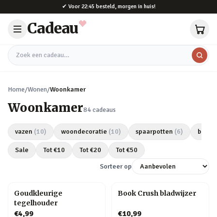
Naar hoofdinhoud
✔
Voor 22:45 besteld, morgen in huis!
Cadeau
Zoek een cadeau
Home
/
Wonen
/
Woonkamer
Woonkamer
84
cadeaus
vazen
(
10
)
woondecoratie
(
10
)
spaarpotten
(
6
)
bloem
Sale
Tot €
10
Tot €
20
Tot €
50
Sorteer op
Goudkleurige
Book Crush bladwijzer
tegelhouder
€4,99
€10,99