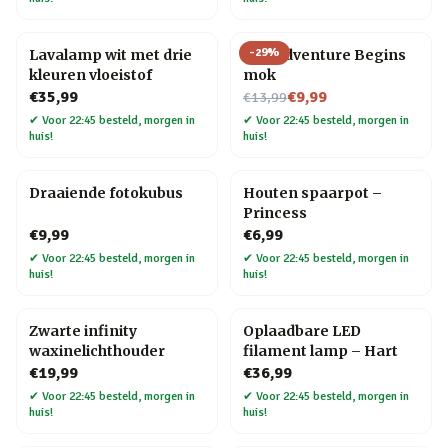
-
29
%
Lavalamp wit met drie
The Adventure Begins
kleuren vloeistof
mok
Nu voor
€35,99
€9,99
€13,99
✔
Voor 22:45 besteld, morgen in
✔
Voor 22:45 besteld, morgen in
huis!
huis!
Draaiende fotokubus
Houten spaarpot –
Princess
€9,99
€6,99
✔
Voor 22:45 besteld, morgen in
✔
Voor 22:45 besteld, morgen in
huis!
huis!
Zwarte infinity
Oplaadbare LED
waxinelichthouder
filament lamp – Hart
€19,99
€36,99
✔
Voor 22:45 besteld, morgen in
✔
Voor 22:45 besteld, morgen in
huis!
huis!