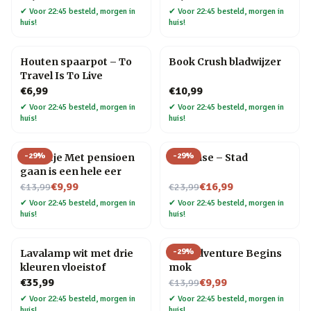
✔
Voor 22:45 besteld, morgen in
✔
Voor 22:45 besteld, morgen in
huis!
huis!
Houten spaarpot – To
Book Crush bladwijzer
Travel Is To Live
€6,99
€10,99
✔
Voor 22:45 besteld, morgen in
✔
Voor 22:45 besteld, morgen in
huis!
huis!
-
29
%
-
29
%
Tegeltje Met pensioen
Flip Vase – Stad
gaan is een hele eer
Nu voor
Nu voor
€9,99
€16,99
€13,99
€23,99
✔
Voor 22:45 besteld, morgen in
✔
Voor 22:45 besteld, morgen in
huis!
huis!
-
29
%
Lavalamp wit met drie
The Adventure Begins
kleuren vloeistof
mok
Nu voor
€35,99
€9,99
€13,99
✔
Voor 22:45 besteld, morgen in
✔
Voor 22:45 besteld, morgen in
huis!
huis!