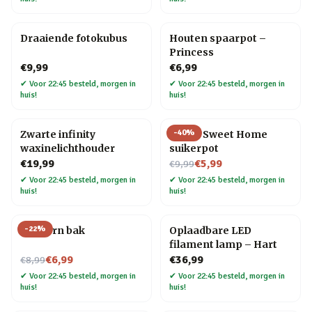
Draaiende fotokubus
Houten spaarpot –
Princess
€9,99
€6,99
✔
Voor 22:45 besteld, morgen in
✔
Voor 22:45 besteld, morgen in
huis!
huis!
-
40
%
Zwarte infinity
Home Sweet Home
waxinelichthouder
suikerpot
Nu voor
€19,99
€5,99
€9,99
✔
Voor 22:45 besteld, morgen in
✔
Voor 22:45 besteld, morgen in
huis!
huis!
-
22
%
Popcorn bak
Oplaadbare LED
filament lamp – Hart
Nu voor
€6,99
€36,99
€8,99
✔
Voor 22:45 besteld, morgen in
✔
Voor 22:45 besteld, morgen in
huis!
huis!