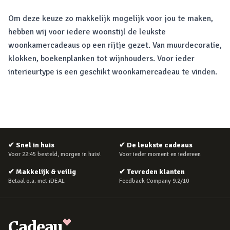
Om deze keuze zo makkelijk mogelijk voor jou te maken,
hebben wij voor iedere woonstijl de leukste
woonkamercadeaus op een rijtje gezet. Van muurdecoratie,
klokken, boekenplanken tot wijnhouders. Voor ieder
interieurtype is een geschikt woonkamercadeau te vinden.
✔
Snel in huis
✔
De leukste cadeaus
Voor 22:45 besteld, morgen in huis!
Voor ieder moment en iedereen
✔
Makkelijk & veilig
✔
Tevreden klanten
Betaal o.a. met iDEAL
Feedback Company 9.2/10
Cadeau