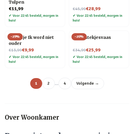
Tulpen
Nu voor
€11,99
€28,99
€45,99
✔
Voor 22:45 besteld, morgen in
✔
Voor 22:45 besteld, morgen in
huis!
huis!
-
29
%
-
26
%
Tegeltje Ik word niet
Flora stekjesvaas
ouder
Nu voor
Nu voor
€9,99
€25,99
€13,99
€34,99
✔
Voor 22:45 besteld, morgen in
✔
Voor 22:45 besteld, morgen in
huis!
huis!
…
1
2
4
Volgende →
Over
Woonkamer