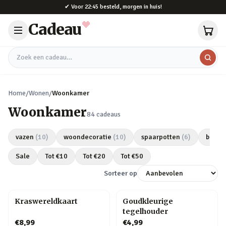
Naar hoofdinhoud
✔
Voor 22:45 besteld, morgen in huis!
Cadeau
Zoek een cadeau
Home
/
Wonen
/
Woonkamer
Woonkamer
84
cadeaus
vazen
(
10
)
woondecoratie
(
10
)
spaarpotten
(
6
)
bloem
Sale
Tot €
10
Tot €
20
Tot €
50
Sorteer op
Kraswereldkaart
Goudkleurige
tegelhouder
€8,99
€4,99