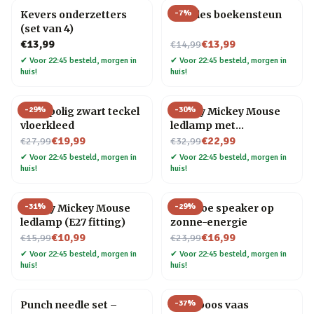
-
7
%
Kevers onderzetters
Noodles boekensteun
(set van 4)
Nu voor
€13,99
€13,99
€14,99
✔
Voor 22:45 besteld, morgen in
✔
Voor 22:45 besteld, morgen in
huis!
huis!
-
29
%
-
30
%
Hoogpolig zwart teckel
Disney Mickey Mouse
vloerkleed
ledlamp met
Nu voor
Nu voor
keramische voet
€19,99
€22,99
€27,99
€32,99
✔
Voor 22:45 besteld, morgen in
✔
Voor 22:45 besteld, morgen in
huis!
huis!
-
31
%
-
29
%
Disney Mickey Mouse
Bamboe speaker op
ledlamp (E27 fitting)
zonne-energie
Nu voor
Nu voor
€10,99
€16,99
€15,99
€23,99
✔
Voor 22:45 besteld, morgen in
✔
Voor 22:45 besteld, morgen in
huis!
huis!
-
37
%
Punch needle set –
Framboos vaas