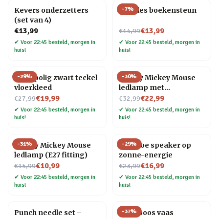
-
7
%
Kevers onderzetters
Noodles boekensteun
(set van 4)
Nu voor
€13,99
€13,99
€14,99
✔
Voor 22:45 besteld, morgen in
✔
Voor 22:45 besteld, morgen in
huis!
huis!
-
29
%
-
30
%
Hoogpolig zwart teckel
Disney Mickey Mouse
vloerkleed
ledlamp met
Nu voor
Nu voor
keramische voet
€19,99
€22,99
€27,99
€32,99
✔
Voor 22:45 besteld, morgen in
✔
Voor 22:45 besteld, morgen in
huis!
huis!
-
31
%
-
29
%
Disney Mickey Mouse
Bamboe speaker op
ledlamp (E27 fitting)
zonne-energie
Nu voor
Nu voor
€10,99
€16,99
€15,99
€23,99
✔
Voor 22:45 besteld, morgen in
✔
Voor 22:45 besteld, morgen in
huis!
huis!
-
37
%
Punch needle set –
Framboos vaas