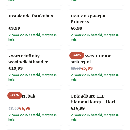
Draaiende fotokubus
Houten spaarpot –
Princess
€9,99
€6,99
✔
Voor 22:45 besteld, morgen in
✔
Voor 22:45 besteld, morgen in
huis!
huis!
-
40
%
Zwarte infinity
Home Sweet Home
waxinelichthouder
suikerpot
Nu voor
€19,99
€5,99
€9,99
✔
Voor 22:45 besteld, morgen in
✔
Voor 22:45 besteld, morgen in
huis!
huis!
-
22
%
Popcorn bak
Oplaadbare LED
filament lamp – Hart
Nu voor
€6,99
€36,99
€8,99
✔
Voor 22:45 besteld, morgen in
✔
Voor 22:45 besteld, morgen in
huis!
huis!