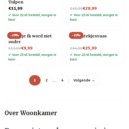
Tulpen
Nu voor
€11,99
€28,99
€45,99
✔
Voor 22:45 besteld, morgen in
✔
Voor 22:45 besteld, morgen in
huis!
huis!
-
29
%
-
26
%
Tegeltje Ik word niet
Flora stekjesvaas
ouder
Nu voor
Nu voor
€9,99
€25,99
€13,99
€34,99
✔
Voor 22:45 besteld, morgen in
✔
Voor 22:45 besteld, morgen in
huis!
huis!
…
1
2
4
Volgende →
Over
Woonkamer