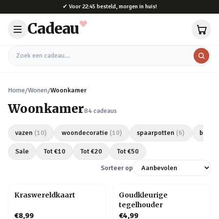
Naar hoofdinhoud
✔
Voor 22:45 besteld, morgen in huis!
Cadeau
Zoek een cadeau
Home
/
Wonen
/
Woonkamer
Woonkamer
84
cadeaus
vazen
(
10
)
woondecoratie
(
10
)
spaarpotten
(
6
)
bloem
Sale
Tot €
10
Tot €
20
Tot €
50
Sorteer op
Kraswereldkaart
Goudkleurige
tegelhouder
€8,99
€4,99