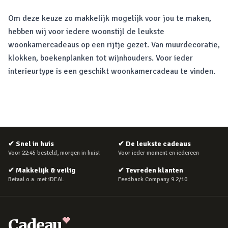
Om deze keuze zo makkelijk mogelijk voor jou te maken,
hebben wij voor iedere woonstijl de leukste
woonkamercadeaus op een rijtje gezet. Van muurdecoratie,
klokken, boekenplanken tot wijnhouders. Voor ieder
interieurtype is een geschikt woonkamercadeau te vinden.
✔
Snel in huis
✔
De leukste cadeaus
Voor 22:45 besteld, morgen in huis!
Voor ieder moment en iedereen
✔
Makkelijk & veilig
✔
Tevreden klanten
Betaal o.a. met iDEAL
Feedback Company 9.2/10
Cadeau