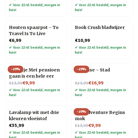
✔
Voor 22:45 besteld, morgen in
✔
Voor 22:45 besteld, morgen in
huis!
huis!
Houten spaarpot – To
Book Crush bladwijzer
Travel Is To Live
€6,99
€10,99
✔
Voor 22:45 besteld, morgen in
✔
Voor 22:45 besteld, morgen in
huis!
huis!
-
29
%
-
29
%
Tegeltje Met pensioen
Flip Vase – Stad
gaan is een hele eer
Nu voor
Nu voor
€9,99
€16,99
€13,99
€23,99
✔
Voor 22:45 besteld, morgen in
✔
Voor 22:45 besteld, morgen in
huis!
huis!
-
29
%
Lavalamp wit met drie
The Adventure Begins
kleuren vloeistof
mok
Nu voor
€35,99
€9,99
€13,99
✔
Voor 22:45 besteld, morgen in
✔
Voor 22:45 besteld, morgen in
huis!
huis!