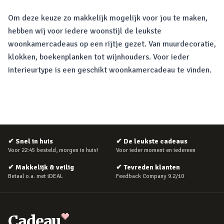
Om deze keuze zo makkelijk mogelijk voor jou te maken,
hebben wij voor iedere woonstijl de leukste
woonkamercadeaus op een rijtje gezet. Van muurdecoratie,
klokken, boekenplanken tot wijnhouders. Voor ieder
interieurtype is een geschikt woonkamercadeau te vinden.
✔
Snel in huis
✔
De leukste cadeaus
Voor 22:45 besteld, morgen in huis!
Voor ieder moment en iedereen
✔
Makkelijk & veilig
✔
Tevreden klanten
Betaal o.a. met iDEAL
Feedback Company 9.2/10
Cadeau