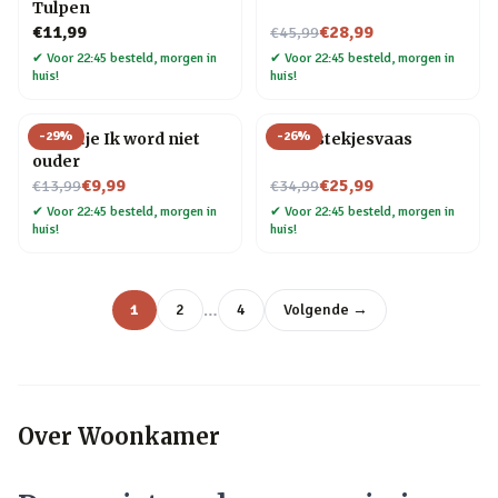
Tulpen
Nu voor
€11,99
€28,99
€45,99
✔
Voor 22:45 besteld, morgen in
✔
Voor 22:45 besteld, morgen in
huis!
huis!
-
29
%
-
26
%
Tegeltje Ik word niet
Flora stekjesvaas
ouder
Nu voor
Nu voor
€9,99
€25,99
€13,99
€34,99
✔
Voor 22:45 besteld, morgen in
✔
Voor 22:45 besteld, morgen in
huis!
huis!
…
1
2
4
Volgende →
Over
Woonkamer