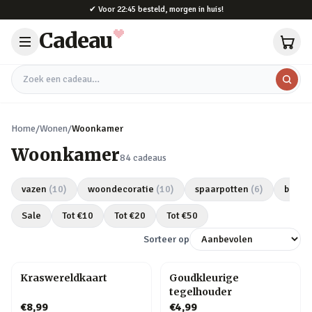
Naar hoofdinhoud
✔
Voor 22:45 besteld, morgen in huis!
Cadeau
Zoek een cadeau
Home
/
Wonen
/
Woonkamer
Woonkamer
84
cadeaus
vazen
(
10
)
woondecoratie
(
10
)
spaarpotten
(
6
)
bloem
Sale
Tot €
10
Tot €
20
Tot €
50
Sorteer op
Kraswereldkaart
Goudkleurige
tegelhouder
€8,99
€4,99