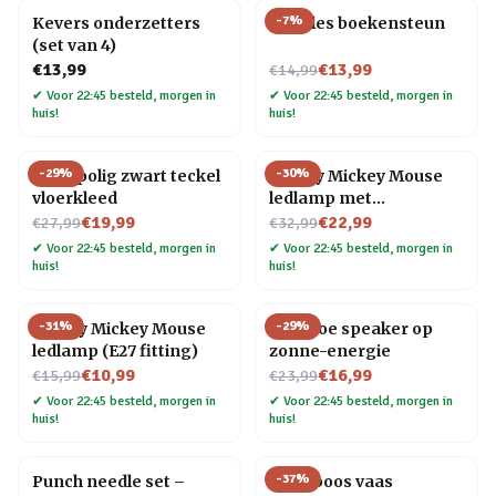
-
7
%
Kevers onderzetters
Noodles boekensteun
(set van 4)
Nu voor
€13,99
€13,99
€14,99
✔
Voor 22:45 besteld, morgen in
✔
Voor 22:45 besteld, morgen in
huis!
huis!
-
29
%
-
30
%
Hoogpolig zwart teckel
Disney Mickey Mouse
vloerkleed
ledlamp met
Nu voor
Nu voor
keramische voet
€19,99
€22,99
€27,99
€32,99
✔
Voor 22:45 besteld, morgen in
✔
Voor 22:45 besteld, morgen in
huis!
huis!
-
31
%
-
29
%
Disney Mickey Mouse
Bamboe speaker op
ledlamp (E27 fitting)
zonne-energie
Nu voor
Nu voor
€10,99
€16,99
€15,99
€23,99
✔
Voor 22:45 besteld, morgen in
✔
Voor 22:45 besteld, morgen in
huis!
huis!
-
37
%
Punch needle set –
Framboos vaas