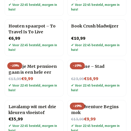
✔
Voor 22:45 besteld, morgen in
✔
Voor 22:45 besteld, morgen in
huis!
huis!
Houten spaarpot – To
Book Crush bladwijzer
Travel Is To Live
€6,99
€10,99
✔
Voor 22:45 besteld, morgen in
✔
Voor 22:45 besteld, morgen in
huis!
huis!
-
29
%
-
29
%
Tegeltje Met pensioen
Flip Vase – Stad
gaan is een hele eer
Nu voor
Nu voor
€9,99
€16,99
€13,99
€23,99
✔
Voor 22:45 besteld, morgen in
✔
Voor 22:45 besteld, morgen in
huis!
huis!
-
29
%
Lavalamp wit met drie
The Adventure Begins
kleuren vloeistof
mok
Nu voor
€35,99
€9,99
€13,99
✔
Voor 22:45 besteld, morgen in
✔
Voor 22:45 besteld, morgen in
huis!
huis!