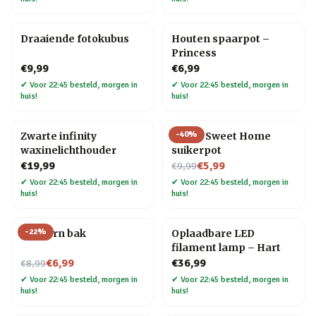
Draaiende fotokubus
Houten spaarpot –
Princess
€9,99
€6,99
✔
Voor 22:45 besteld, morgen in
✔
Voor 22:45 besteld, morgen in
huis!
huis!
-
40
%
Zwarte infinity
Home Sweet Home
waxinelichthouder
suikerpot
Nu voor
€19,99
€5,99
€9,99
✔
Voor 22:45 besteld, morgen in
✔
Voor 22:45 besteld, morgen in
huis!
huis!
-
22
%
Popcorn bak
Oplaadbare LED
filament lamp – Hart
Nu voor
€6,99
€36,99
€8,99
✔
Voor 22:45 besteld, morgen in
✔
Voor 22:45 besteld, morgen in
huis!
huis!