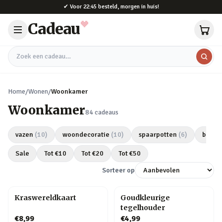
Naar hoofdinhoud
✔
Voor 22:45 besteld, morgen in huis!
Cadeau
Zoek een cadeau
Home
/
Wonen
/
Woonkamer
Woonkamer
84
cadeaus
vazen
(
10
)
woondecoratie
(
10
)
spaarpotten
(
6
)
bloem
Sale
Tot €
10
Tot €
20
Tot €
50
Sorteer op
Kraswereldkaart
Goudkleurige
tegelhouder
€8,99
€4,99