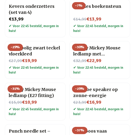
-
7
%
Kevers onderzetters
Noodles boekensteun
(set van 4)
Nu voor
€13,99
€13,99
€14,99
✔
Voor 22:45 besteld, morgen in
✔
Voor 22:45 besteld, morgen in
huis!
huis!
-
29
%
-
30
%
Hoogpolig zwart teckel
Disney Mickey Mouse
vloerkleed
ledlamp met
Nu voor
Nu voor
keramische voet
€19,99
€22,99
€27,99
€32,99
✔
Voor 22:45 besteld, morgen in
✔
Voor 22:45 besteld, morgen in
huis!
huis!
-
31
%
-
29
%
Disney Mickey Mouse
Bamboe speaker op
ledlamp (E27 fitting)
zonne-energie
Nu voor
Nu voor
€10,99
€16,99
€15,99
€23,99
✔
Voor 22:45 besteld, morgen in
✔
Voor 22:45 besteld, morgen in
huis!
huis!
-
37
%
Punch needle set –
Framboos vaas