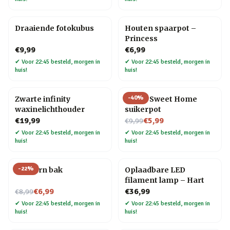
Draaiende fotokubus
Houten spaarpot –
Princess
€9,99
€6,99
✔
Voor 22:45 besteld, morgen in
✔
Voor 22:45 besteld, morgen in
huis!
huis!
-
40
%
Zwarte infinity
Home Sweet Home
waxinelichthouder
suikerpot
Nu voor
€19,99
€5,99
€9,99
✔
Voor 22:45 besteld, morgen in
✔
Voor 22:45 besteld, morgen in
huis!
huis!
-
22
%
Popcorn bak
Oplaadbare LED
filament lamp – Hart
Nu voor
€6,99
€36,99
€8,99
✔
Voor 22:45 besteld, morgen in
✔
Voor 22:45 besteld, morgen in
huis!
huis!