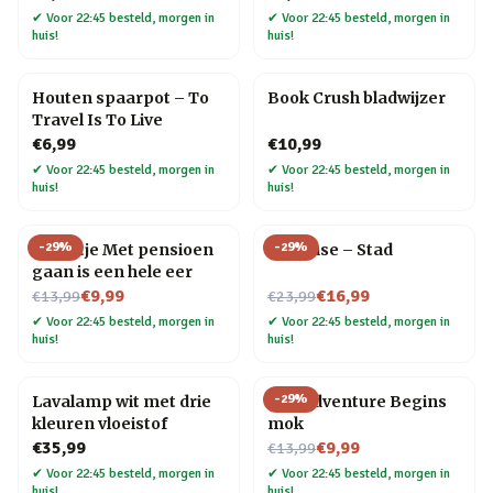
✔
Voor 22:45 besteld, morgen in
✔
Voor 22:45 besteld, morgen in
huis!
huis!
Houten spaarpot – To
Book Crush bladwijzer
Travel Is To Live
€6,99
€10,99
✔
Voor 22:45 besteld, morgen in
✔
Voor 22:45 besteld, morgen in
huis!
huis!
-
29
%
-
29
%
Tegeltje Met pensioen
Flip Vase – Stad
gaan is een hele eer
Nu voor
Nu voor
€9,99
€16,99
€13,99
€23,99
✔
Voor 22:45 besteld, morgen in
✔
Voor 22:45 besteld, morgen in
huis!
huis!
-
29
%
Lavalamp wit met drie
The Adventure Begins
kleuren vloeistof
mok
Nu voor
€35,99
€9,99
€13,99
✔
Voor 22:45 besteld, morgen in
✔
Voor 22:45 besteld, morgen in
huis!
huis!