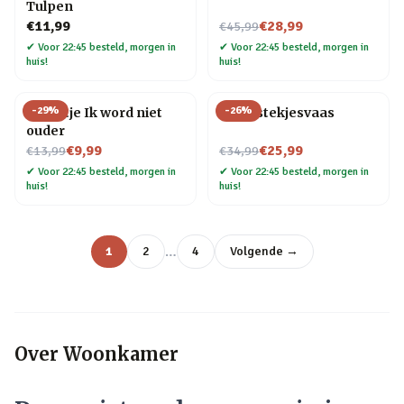
Tulpen
Nu voor
€11,99
€28,99
€45,99
✔
Voor 22:45 besteld, morgen in
✔
Voor 22:45 besteld, morgen in
huis!
huis!
-
29
%
-
26
%
Tegeltje Ik word niet
Flora stekjesvaas
ouder
Nu voor
Nu voor
€9,99
€25,99
€13,99
€34,99
✔
Voor 22:45 besteld, morgen in
✔
Voor 22:45 besteld, morgen in
huis!
huis!
…
1
2
4
Volgende →
Over
Woonkamer