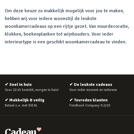
Om deze keuze zo makkelijk mogelijk voor jou te maken,
hebben wij voor iedere woonstijl de leukste
woonkamercadeaus op een rijtje gezet. Van muurdecoratie,
klokken, boekenplanken tot wijnhouders. Voor ieder
interieurtype is een geschikt woonkamercadeau te vinden.
✔
Snel in huis
✔
De leukste cadeaus
Voor 22:45 besteld, morgen in huis!
Voor ieder moment en iedereen
✔
Makkelijk & veilig
✔
Tevreden klanten
Betaal o.a. met iDEAL
Feedback Company 9.2/10
Cadeau