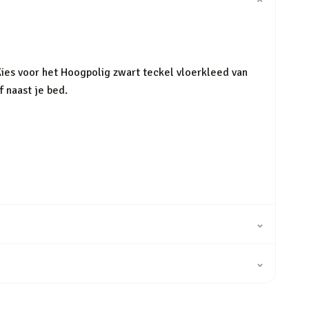
⌄
Kies voor het Hoogpolig zwart teckel vloerkleed van
f naast je bed.
⌄
⌄