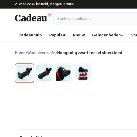
Naar hoofdinhoud
✔
Voor 22:45 besteld, morgen in huis!
Cadeau
Zoek een cadeau
Cadeauhulp
Populair
Nieuw
Gelegenheden
Vo
Home
/
Woondecoratie
/
Hoogpolig zwart teckel vloerkleed