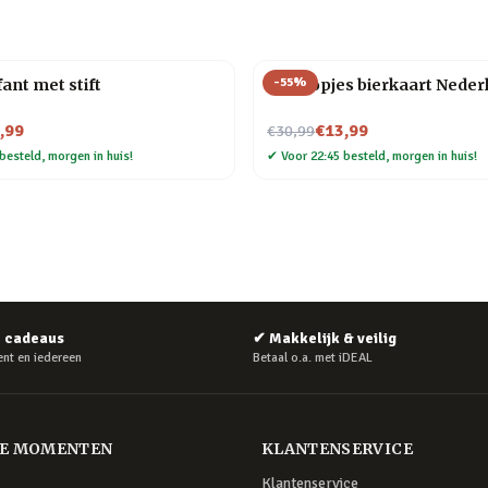
-
55
%
ant met stift
Bierdopjes bierkaart Neder
Nu voor
,99
€13,99
€30,99
besteld, morgen in huis!
✔
Voor 22:45 besteld, morgen in huis!
e cadeaus
✔
Makkelijk & veilig
nt en iedereen
Betaal o.a. met iDEAL
RE MOMENTEN
KLANTENSERVICE
Klantenservice