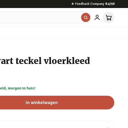
★
Feedback Company
9.2
/10
rt teckel vloerkleed
eld, morgen in huis!
In winkelwagen