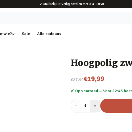
✔ Makkelijk & veilig betalen met o.a. iDEAL
or wie?
Sale
Alle cadeaus
Hoogpolig zwa
Nu voor
€19,99
€27,99
✔ Op voorraad —
Voor 22:45 best
−
Aantal
+
:
1