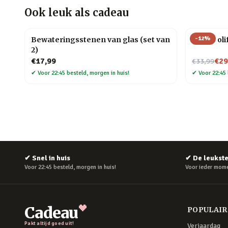
Ook leuk als cadeau
-
12
%
Bewateringsstenen van glas (set van
Memo olif
2)
Nu voor
€17,99
€29
€33,99
✔
Voor 22:45 besteld, morgen in huis!
✔
Voor 22:45 
✔
Snel in huis
✔
De leukst
Voor 22:45 besteld, morgen in huis!
Voor ieder mome
Cadeau
POPULAI
Pakt altijd goed uit!
Verjaardag