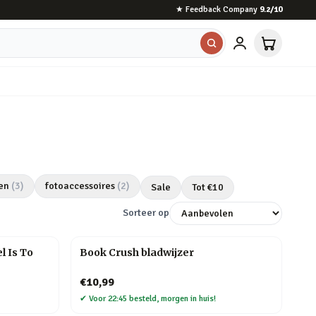
★
Feedback Company
9.2
/10
en
(
3
)
fotoaccessoires
(
2
)
Sale
Tot €
10
Sorteer op
l Is To
Book Crush bladwijzer
€10,99
✔
Voor 22:45 besteld, morgen in huis!