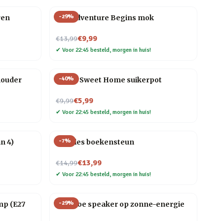
-
29
%
ren
The Adventure Begins mok
Nu voor
€9,99
€13,99
✔
Voor 22:45 besteld, morgen in huis!
-
40
%
houder
Home Sweet Home suikerpot
Nu voor
€5,99
€9,99
✔
Voor 22:45 besteld, morgen in huis!
-
7
%
n 4)
Noodles boekensteun
Nu voor
€13,99
€14,99
✔
Voor 22:45 besteld, morgen in huis!
-
29
%
mp (E27
Bamboe speaker op zonne-energie