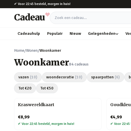
Naar hoofdinhoud
✔
Voor 22:45 besteld, morgen in huis!
Cadeau
Zoek een cadeau
Cadeauhulp
Populair
Nieuw
Gelegenheden
Vo
Home
/
Wonen
/
Woonkamer
Woonkamer
84
cadeaus
vazen
(
10
)
woondecoratie
(
10
)
spaarpotten
(
6
)
b
Tot €
20
Tot €
50
Kraswereldkaart
Goudkleu
€8,99
€4,99
✔
Voor 22:45 besteld, morgen in huis!
✔
Voor 22:45 