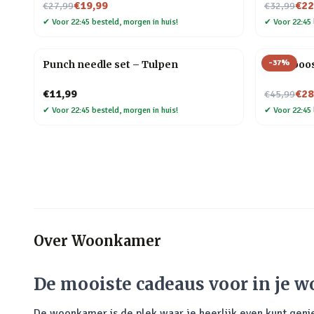
Nu voor
Nu voor
€19,99
€22
€27,99
€32,99
✔
Voor 22:45 besteld, morgen in huis!
✔
Voor 22:45 
-
37
%
Punch needle set – Tulpen
Framboos
Nu voor
€11,99
€28
€45,99
✔
Voor 22:45 besteld, morgen in huis!
✔
Voor 22:45 
Over
Woonkamer
De mooiste cadeaus voor in je
De woonkamer is de plek waar je heerlijk even kunt geniet