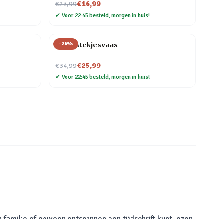
Nu voor
€16,99
€23,99
✔
Voor 22:45 besteld, morgen in huis!
-
26
%
Flora stekjesvaas
Nu voor
€25,99
€34,99
✔
Voor 22:45 besteld, morgen in huis!
n familie of gewoon ontspannen een tijdschrift kunt lezen.