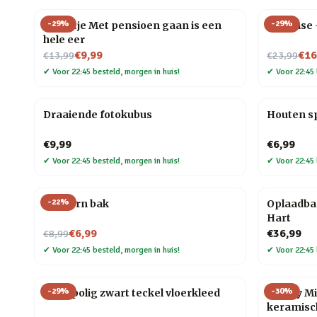
-
29
%
-
29
%
Tegeltje Met pensioen gaan is een
Flip Vase
hele eer
Nu voor
Nu voor
€9,99
€16
€13,99
€23,99
✔
Voor 22:45 besteld, morgen in huis!
✔
Voor 22:45 
Draaiende fotokubus
Houten s
€9,99
€6,99
✔
Voor 22:45 besteld, morgen in huis!
✔
Voor 22:45 
-
22
%
Popcorn bak
Oplaadba
Hart
Nu voor
€6,99
€36,99
€8,99
✔
Voor 22:45 besteld, morgen in huis!
✔
Voor 22:45 
-
29
%
-
30
%
Hoogpolig zwart teckel vloerkleed
Disney M
keramisc