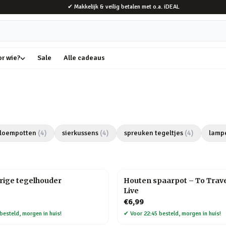
✔ Makkelijk & veilig betalen met o.a. iDEAL
or wie?
Sale
Alle cadeaus
loempotten
(
4
)
sierkussens
(
4
)
spreuken tegeltjes
(
4
)
lamp
rige tegelhouder
Houten spaarpot – To Trave
Live
€6,99
besteld, morgen in huis!
✔
Voor 22:45 besteld, morgen in huis!