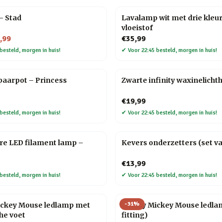
 – Stad
Lavalamp wit met drie kleu
vloeistof
,99
€35,99
besteld, morgen in huis!
✔
Voor 22:45 besteld, morgen in huis!
paarpot – Princess
Zwarte infinity waxinelicht
€19,99
besteld, morgen in huis!
✔
Voor 22:45 besteld, morgen in huis!
re LED filament lamp –
Kevers onderzetters (set va
€13,99
besteld, morgen in huis!
✔
Voor 22:45 besteld, morgen in huis!
-
31
%
ickey Mouse ledlamp met
Disney Mickey Mouse ledla
he voet
fitting)