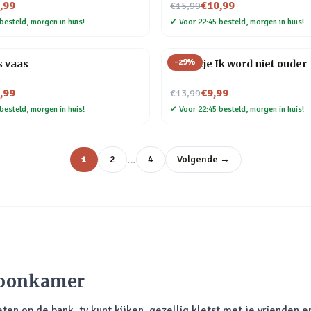
Nu voor
,99
€10,99
€15,99
besteld, morgen in huis!
✔
Voor 22:45 besteld, morgen in huis!
-
29
%
 vaas
Tegeltje Ik word niet ouder
Nu voor
,99
€9,99
€13,99
besteld, morgen in huis!
✔
Voor 22:45 besteld, morgen in huis!
…
1
2
4
Volgende →
 woonkamer
en op de bank, tv kunt kijken, gezellig kletst met je vrienden e