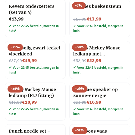
-
7
%
Kevers onderzetters
Noodles boekensteun
(set van 4)
Nu voor
€13,99
€13,99
€14,99
✔
Voor 22:45 besteld, morgen in
✔
Voor 22:45 besteld, morgen in
huis!
huis!
-
29
%
-
30
%
Hoogpolig zwart teckel
Disney Mickey Mouse
vloerkleed
ledlamp met
Nu voor
Nu voor
keramische voet
€19,99
€22,99
€27,99
€32,99
✔
Voor 22:45 besteld, morgen in
✔
Voor 22:45 besteld, morgen in
huis!
huis!
-
31
%
-
29
%
Disney Mickey Mouse
Bamboe speaker op
ledlamp (E27 fitting)
zonne-energie
Nu voor
Nu voor
€10,99
€16,99
€15,99
€23,99
✔
Voor 22:45 besteld, morgen in
✔
Voor 22:45 besteld, morgen in
huis!
huis!
-
37
%
Punch needle set –
Framboos vaas