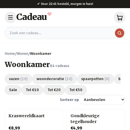
Naar hoofdinhoud
✔
Voor 22:45 besteld, morgen in huis!
Cadeau
Zoek een cadeau
Home
/
Wonen
/
Woonkamer
Woonkamer
84
cadeaus
vazen
(
10
)
woondecoratie
(
10
)
spaarpotten
(
6
)
bloem
Sale
Tot €
10
Tot €
20
Tot €
50
Sorteer op
Kraswereldkaart
Goudkleurige
tegelhouder
€8,99
€4,99