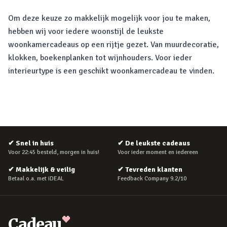
Om deze keuze zo makkelijk mogelijk voor jou te maken,
hebben wij voor iedere woonstijl de leukste
woonkamercadeaus op een rijtje gezet. Van muurdecoratie,
klokken, boekenplanken tot wijnhouders. Voor ieder
interieurtype is een geschikt woonkamercadeau te vinden.
✔
Snel in huis
✔
De leukste cadeaus
Voor 22:45 besteld, morgen in huis!
Voor ieder moment en iedereen
✔
Makkelijk & veilig
✔
Tevreden klanten
Betaal o.a. met iDEAL
Feedback Company 9.2/10
Cadeau