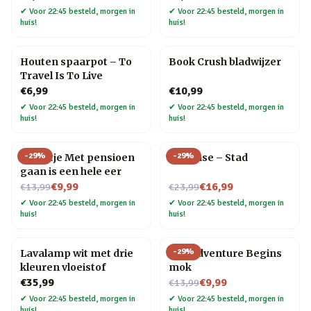
✔
Voor 22:45 besteld, morgen in
✔
Voor 22:45 besteld, morgen in
huis!
huis!
Houten spaarpot – To
Book Crush bladwijzer
Travel Is To Live
€6,99
€10,99
✔
Voor 22:45 besteld, morgen in
✔
Voor 22:45 besteld, morgen in
huis!
huis!
-
29
%
-
29
%
Tegeltje Met pensioen
Flip Vase – Stad
gaan is een hele eer
Nu voor
Nu voor
€9,99
€16,99
€13,99
€23,99
✔
Voor 22:45 besteld, morgen in
✔
Voor 22:45 besteld, morgen in
huis!
huis!
-
29
%
Lavalamp wit met drie
The Adventure Begins
kleuren vloeistof
mok
Nu voor
€35,99
€9,99
€13,99
✔
Voor 22:45 besteld, morgen in
✔
Voor 22:45 besteld, morgen in
huis!
huis!