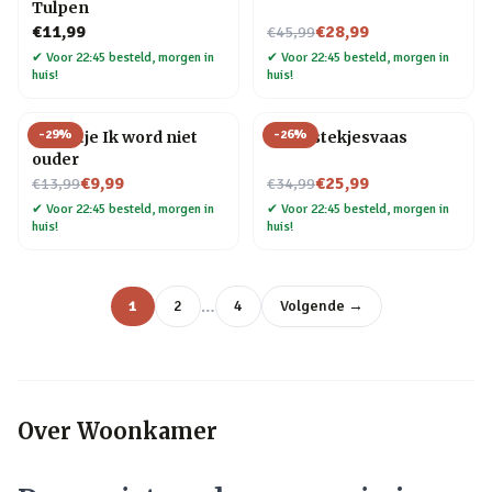
Tulpen
Nu voor
€11,99
€28,99
€45,99
✔
Voor 22:45 besteld, morgen in
✔
Voor 22:45 besteld, morgen in
huis!
huis!
-
29
%
-
26
%
Tegeltje Ik word niet
Flora stekjesvaas
ouder
Nu voor
Nu voor
€9,99
€25,99
€13,99
€34,99
✔
Voor 22:45 besteld, morgen in
✔
Voor 22:45 besteld, morgen in
huis!
huis!
…
1
2
4
Volgende →
Over
Woonkamer