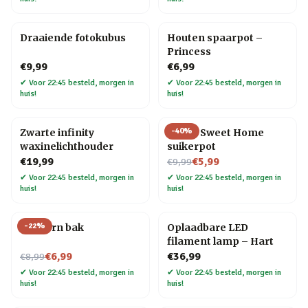
Draaiende fotokubus
Houten spaarpot –
Princess
€9,99
€6,99
✔
Voor 22:45 besteld, morgen in
✔
Voor 22:45 besteld, morgen in
huis!
huis!
-
40
%
Zwarte infinity
Home Sweet Home
waxinelichthouder
suikerpot
Nu voor
€19,99
€5,99
€9,99
✔
Voor 22:45 besteld, morgen in
✔
Voor 22:45 besteld, morgen in
huis!
huis!
-
22
%
Popcorn bak
Oplaadbare LED
filament lamp – Hart
Nu voor
€6,99
€36,99
€8,99
✔
Voor 22:45 besteld, morgen in
✔
Voor 22:45 besteld, morgen in
huis!
huis!