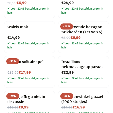
Nu voor
€6,99
€24,99
€8,99
✔
Voor 22:45 besteld, morgen in
✔
Voor 22:45 besteld, morgen in
huis!
huis!
-
22
%
Walvis mok
Zelfklevende hexagon
prikborden (set van 6)
Nu voor
€14,99
€6,99
€8,99
✔
Voor 22:45 besteld, morgen in
✔
Voor 22:45 besteld, morgen in
huis!
huis!
-
31
%
Houten solitair spel
Draadloos
nekmassageapparaat
Nu voor
€17,99
€22,99
€25,99
✔
Voor 22:45 besteld, morgen in
✔
Voor 22:45 besteld, morgen in
huis!
huis!
-
29
%
-
32
%
Tegeltje Ik ga niet in
Bloemenwinkel puzzel
discussie
(1000 stukjes)
Nu voor
Nu voor
€9,99
€16,99
€13,99
€24,99