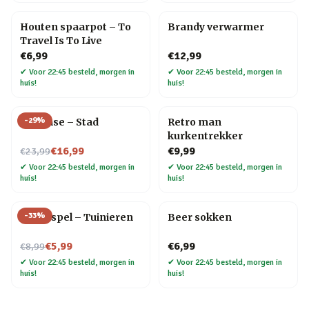
Houten spaarpot – To
Brandy verwarmer
Travel Is To Live
€6,99
€12,99
✔
Voor 22:45 besteld, morgen in
✔
Voor 22:45 besteld, morgen in
huis!
huis!
-
29
%
Flip Vase – Stad
Retro man
kurkentrekker
Nu voor
€16,99
€9,99
€23,99
✔
Voor 22:45 besteld, morgen in
✔
Voor 22:45 besteld, morgen in
huis!
huis!
-
33
%
Trivia spel – Tuinieren
Beer sokken
Nu voor
€5,99
€6,99
€8,99
✔
Voor 22:45 besteld, morgen in
✔
Voor 22:45 besteld, morgen in
huis!
huis!