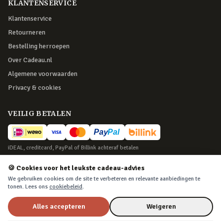
KLANTENSERVICE
Klantenservice
Retourneren
Bestelling herroepen
Over Cadeau.nl
Algemene voorwaarden
Privacy & cookies
VEILIG BETALEN
iDEAL, creditcard, PayPal of Billink achteraf betalen
BEZORGING
🍪 Cookies voor het leukste cadeau-advies
We gebruiken cookies om de site te verbeteren en relevante aanbiedingen te
Voor 22:45 besteld, morgen in huis. Tot 365 dagen retourneren.
tonen. Lees ons
cookiebeleid
.
Alles accepteren
Weigeren
©
2026
Cadeau.nl — Alle rechten voorbehouden