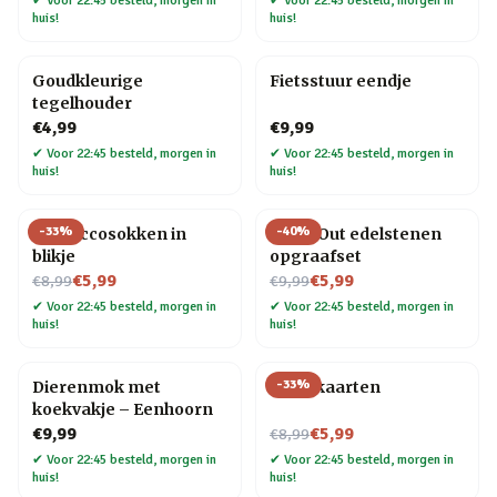
✔
Voor 22:45 besteld, morgen in
✔
Voor 22:45 besteld, morgen in
huis!
huis!
Goudkleurige
Fietsstuur eendje
tegelhouder
€4,99
€9,99
✔
Voor 22:45 besteld, morgen in
✔
Voor 22:45 besteld, morgen in
huis!
huis!
-
33
%
-
40
%
Proseccosokken in
Dig It Out edelstenen
blikje
opgraafset
Nu voor
Nu voor
€5,99
€5,99
€8,99
€9,99
✔
Voor 22:45 besteld, morgen in
✔
Voor 22:45 besteld, morgen in
huis!
huis!
-
33
%
Dierenmok met
Tarotkaarten
koekvakje – Eenhoorn
Nu voor
€9,99
€5,99
€8,99
✔
Voor 22:45 besteld, morgen in
✔
Voor 22:45 besteld, morgen in
huis!
huis!