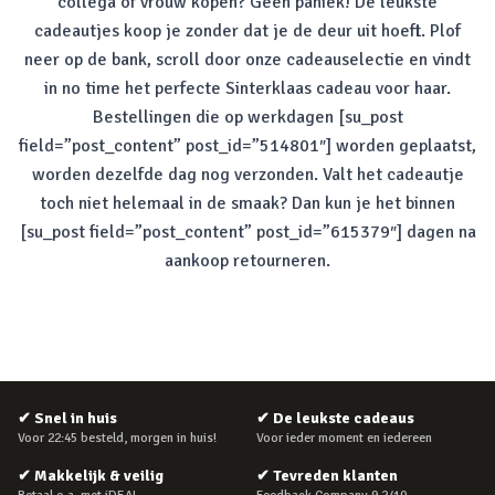
collega of vrouw kopen? Geen paniek! De leukste
cadeautjes koop je zonder dat je de deur uit hoeft. Plof
neer op de bank, scroll door onze cadeauselectie en vindt
in
no time
het perfecte Sinterklaas cadeau voor haar.
Bestellingen die op werkdagen [su_post
field=”post_content” post_id=”514801″] worden geplaatst,
worden dezelfde dag nog verzonden. Valt het cadeautje
toch niet helemaal in de smaak? Dan kun je het binnen
[su_post field=”post_content” post_id=”615379″] dagen na
aankoop retourneren.
✔
Snel in huis
✔
De leukste cadeaus
Voor 22:45 besteld, morgen in huis!
Voor ieder moment en iedereen
✔
Makkelijk & veilig
✔
Tevreden klanten