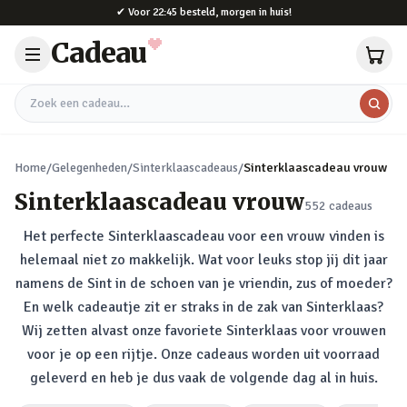
Naar hoofdinhoud
✔
Voor 22:45 besteld, morgen in huis!
Cadeau
Zoek een cadeau
Home
/
Gelegenheden
/
Sinterklaascadeaus
/
Sinterklaascadeau vrouw
Sinterklaascadeau vrouw
552
cadeaus
Het perfecte Sinterklaascadeau voor een vrouw vinden is
helemaal niet zo makkelijk. Wat voor leuks stop jij dit jaar
namens de Sint in de schoen van je vriendin, zus of moeder?
En welk cadeautje zit er straks in de zak van Sinterklaas?
Wij zetten alvast onze favoriete Sinterklaas voor vrouwen
voor je op een rijtje. Onze cadeaus worden uit voorraad
geleverd en heb je dus vaak de volgende dag al in huis.