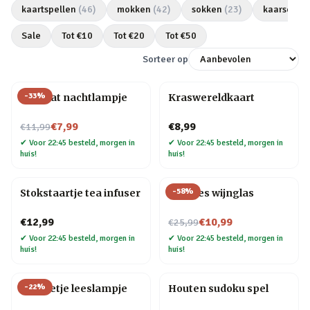
kaartspellen
(
46
)
mokken
(
42
)
sokken
(
23
)
kaarsen
(
2
Sale
Tot €
10
Tot €
20
Tot €
50
Sorteer op
-
33
%
Mini kat nachtlampje
Kraswereldkaart
Nu voor
€7,99
€8,99
€11,99
✔
Voor 22:45 besteld, morgen in
✔
Voor 22:45 besteld, morgen in
huis!
huis!
-
58
%
Stokstaartje tea infuser
Wijnfles wijnglas
Nu voor
€12,99
€10,99
€25,99
✔
Voor 22:45 besteld, morgen in
✔
Voor 22:45 besteld, morgen in
huis!
huis!
-
22
%
Mannetje leeslampje
Houten sudoku spel