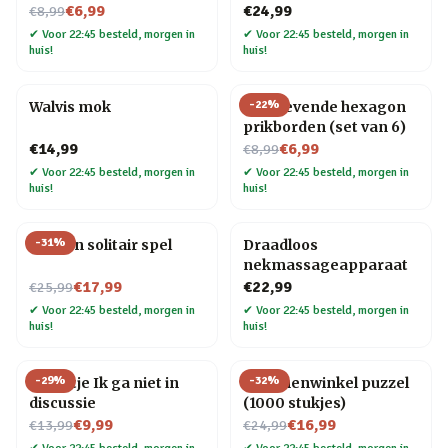
Nu voor
€6,99
€24,99
€8,99
✔
Voor 22:45 besteld, morgen in
✔
Voor 22:45 besteld, morgen in
huis!
huis!
-
22
%
Walvis mok
Zelfklevende hexagon
prikborden (set van 6)
Nu voor
€14,99
€6,99
€8,99
✔
Voor 22:45 besteld, morgen in
✔
Voor 22:45 besteld, morgen in
huis!
huis!
-
31
%
Houten solitair spel
Draadloos
nekmassageapparaat
Nu voor
€17,99
€22,99
€25,99
✔
Voor 22:45 besteld, morgen in
✔
Voor 22:45 besteld, morgen in
huis!
huis!
-
29
%
-
32
%
Tegeltje Ik ga niet in
Bloemenwinkel puzzel
discussie
(1000 stukjes)
Nu voor
Nu voor
€9,99
€16,99
€13,99
€24,99