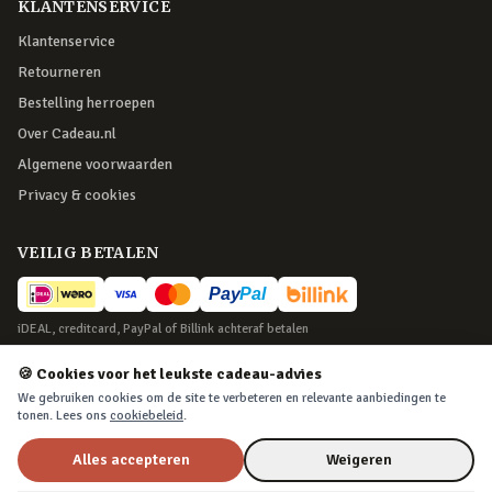
KLANTENSERVICE
Klantenservice
Retourneren
Bestelling herroepen
Over Cadeau.nl
Algemene voorwaarden
Privacy & cookies
VEILIG BETALEN
iDEAL, creditcard, PayPal of Billink achteraf betalen
BEZORGING
🍪 Cookies voor het leukste cadeau-advies
We gebruiken cookies om de site te verbeteren en relevante aanbiedingen te
Voor 22:45 besteld, morgen in huis. Tot 365 dagen retourneren.
tonen. Lees ons
cookiebeleid
.
Alles accepteren
Weigeren
©
2026
Cadeau.nl — Alle rechten voorbehouden