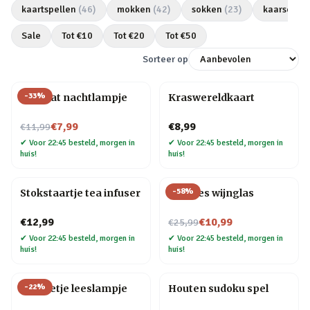
kaartspellen
(
46
)
mokken
(
42
)
sokken
(
23
)
kaarsen
(
2
Sale
Tot €
10
Tot €
20
Tot €
50
Sorteer op
-
33
%
Mini kat nachtlampje
Kraswereldkaart
Nu voor
€7,99
€8,99
€11,99
✔
Voor 22:45 besteld, morgen in
✔
Voor 22:45 besteld, morgen in
huis!
huis!
-
58
%
Stokstaartje tea infuser
Wijnfles wijnglas
Nu voor
€12,99
€10,99
€25,99
✔
Voor 22:45 besteld, morgen in
✔
Voor 22:45 besteld, morgen in
huis!
huis!
-
22
%
Mannetje leeslampje
Houten sudoku spel