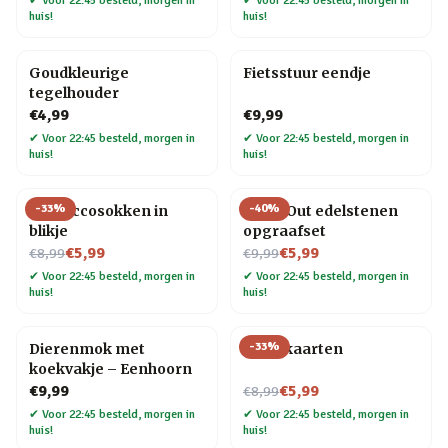
✔
Voor 22:45 besteld, morgen in
✔
Voor 22:45 besteld, morgen in
huis!
huis!
Goudkleurige
Fietsstuur eendje
tegelhouder
€4,99
€9,99
✔
Voor 22:45 besteld, morgen in
✔
Voor 22:45 besteld, morgen in
huis!
huis!
-
33
%
-
40
%
Proseccosokken in
Dig It Out edelstenen
blikje
opgraafset
Nu voor
Nu voor
€5,99
€5,99
€8,99
€9,99
✔
Voor 22:45 besteld, morgen in
✔
Voor 22:45 besteld, morgen in
huis!
huis!
-
33
%
Dierenmok met
Tarotkaarten
koekvakje – Eenhoorn
Nu voor
€9,99
€5,99
€8,99
✔
Voor 22:45 besteld, morgen in
✔
Voor 22:45 besteld, morgen in
huis!
huis!