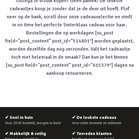
collega of vrouw kopen? Geen paniek! De leukste
cadeautjes koop je zonder dat je de deur uit hoeft. Plof
neer op de bank, scroll door onze cadeauselectie en vindt
in
no time
het perfecte Sinterklaas cadeau voor haar.
Bestellingen die op werkdagen [su_post
field=”post_content” post_id=”514801″] worden geplaatst,
worden dezelfde dag nog verzonden. Valt het cadeautje
toch niet helemaal in de smaak? Dan kun je het binnen
[su_post field=”post_content” post_id=”615379″] dagen na
aankoop retourneren.
✔
Snel in huis
✔
De leukste cadeaus
Voor 22:45 besteld, morgen in huis!
Voor ieder moment en iedereen
✔
Makkelijk & veilig
✔
Tevreden klanten