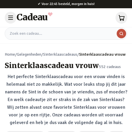
Naar hoofdinhoud
✔
Voor 22:45 besteld, morgen in huis!
Cadeau
Zoek een cadeau
Home
/
Gelegenheden
/
Sinterklaascadeaus
/
Sinterklaascadeau vrouw
Sinterklaascadeau vrouw
552
cadeaus
Het perfecte Sinterklaascadeau voor een vrouw vinden is
helemaal niet zo makkelijk. Wat voor leuks stop jij dit jaar
namens de Sint in de schoen van je vriendin, zus of moeder?
En welk cadeautje zit er straks in de zak van Sinterklaas?
Wij zetten alvast onze favoriete Sinterklaas voor vrouwen
voor je op een rijtje. Onze cadeaus worden uit voorraad
geleverd en heb je dus vaak de volgende dag al in huis.