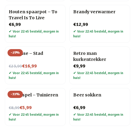
Houten spaarpot – To
Brandy verwarmer
Travel Is To Live
€6,99
€12,99
✔
Voor 22:45 besteld, morgen in
✔
Voor 22:45 besteld, morgen in
huis!
huis!
-
29
%
Flip Vase – Stad
Retro man
kurkentrekker
Nu voor
€16,99
€9,99
€23,99
✔
Voor 22:45 besteld, morgen in
✔
Voor 22:45 besteld, morgen in
huis!
huis!
-
33
%
Trivia spel – Tuinieren
Beer sokken
Nu voor
€5,99
€6,99
€8,99
✔
Voor 22:45 besteld, morgen in
✔
Voor 22:45 besteld, morgen in
huis!
huis!