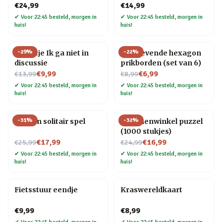
€24,99
€14,99
✔
Voor 22:45 besteld, morgen in
✔
Voor 22:45 besteld, morgen in
huis!
huis!
-
29
%
-
22
%
Tegeltje Ik ga niet in
Zelfklevende hexagon
discussie
prikborden (set van 6)
Nu voor
Nu voor
€9,99
€6,99
€13,99
€8,99
✔
Voor 22:45 besteld, morgen in
✔
Voor 22:45 besteld, morgen in
huis!
huis!
-
31
%
-
32
%
Houten solitair spel
Bloemenwinkel puzzel
(1000 stukjes)
Nu voor
Nu voor
€17,99
€16,99
€25,99
€24,99
✔
Voor 22:45 besteld, morgen in
✔
Voor 22:45 besteld, morgen in
huis!
huis!
Fietsstuur eendje
Kraswereldkaart
€9,99
€8,99