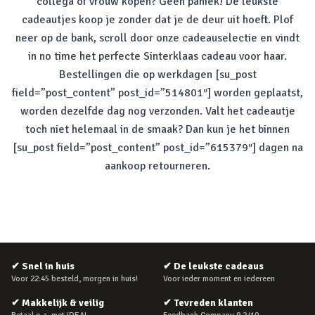
collega of vrouw kopen? Geen paniek! De leukste
cadeautjes koop je zonder dat je de deur uit hoeft. Plof
neer op de bank, scroll door onze cadeauselectie en vindt
in
no time
het perfecte Sinterklaas cadeau voor haar.
Bestellingen die op werkdagen [su_post
field=”post_content” post_id=”514801″] worden geplaatst,
worden dezelfde dag nog verzonden. Valt het cadeautje
toch niet helemaal in de smaak? Dan kun je het binnen
[su_post field=”post_content” post_id=”615379″] dagen na
aankoop retourneren.
✔
Snel in huis
✔
De leukste cadeaus
Voor 22:45 besteld, morgen in huis!
Voor ieder moment en iedereen
✔
Makkelijk & veilig
✔
Tevreden klanten