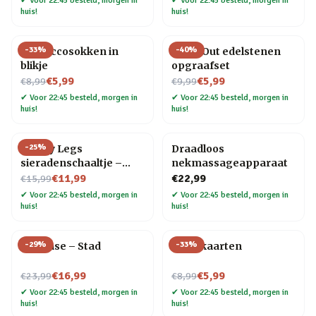
✔
Voor 22:45 besteld, morgen in
✔
Voor 22:45 besteld, morgen in
huis!
huis!
-
33
%
-
40
%
Proseccosokken in
Dig It Out edelstenen
blikje
opgraafset
Nu voor
Nu voor
€5,99
€5,99
€8,99
€9,99
✔
Voor 22:45 besteld, morgen in
✔
Voor 22:45 besteld, morgen in
huis!
huis!
-
25
%
Happy Legs
Draadloos
sieradenschaaltje –
nekmassageapparaat
Nu voor
Rood/pumps
€11,99
€22,99
€15,99
✔
Voor 22:45 besteld, morgen in
✔
Voor 22:45 besteld, morgen in
huis!
huis!
-
29
%
-
33
%
Flip Vase – Stad
Tarotkaarten
Nu voor
Nu voor
€16,99
€5,99
€23,99
€8,99
✔
Voor 22:45 besteld, morgen in
✔
Voor 22:45 besteld, morgen in
huis!
huis!