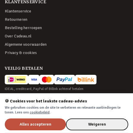
KLANTENSERVICE
Klantenservice
Retourneren
Bestelling herroepen
Over Cadeau.nl
Algemene voorwaarden
Privacy & cookies
VEILIG BETALEN
iDEAL, creditcard, PayPal of Billink achteraf betalen
BEZORGING
🍪 Cookies voor het leukste cadeau-advies
We gebruiken cookies om de site te verbeteren en relevante aanbiedingen te
Voor 22:45 besteld, morgen in huis. Tot 365 dagen retourneren.
tonen. Lees ons
cookiebeleid
.
Alles accepteren
Weigeren
©
2026
Cadeau.nl — Alle rechten voorbehouden