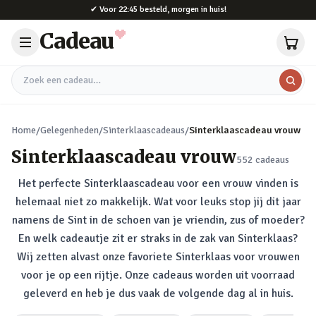
Naar hoofdinhoud
✔
Voor 22:45 besteld, morgen in huis!
Cadeau
Zoek een cadeau
Home
/
Gelegenheden
/
Sinterklaascadeaus
/
Sinterklaascadeau vrouw
Sinterklaascadeau vrouw
552
cadeaus
Het perfecte Sinterklaascadeau voor een vrouw vinden is
helemaal niet zo makkelijk. Wat voor leuks stop jij dit jaar
namens de Sint in de schoen van je vriendin, zus of moeder?
En welk cadeautje zit er straks in de zak van Sinterklaas?
Wij zetten alvast onze favoriete Sinterklaas voor vrouwen
voor je op een rijtje. Onze cadeaus worden uit voorraad
geleverd en heb je dus vaak de volgende dag al in huis.