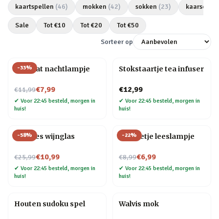
kaartspellen
(
46
)
mokken
(
42
)
sokken
(
23
)
kaarsen
(
2
Sale
Tot €
10
Tot €
20
Tot €
50
Sorteer op
-
33
%
Mini kat nachtlampje
Stokstaartje tea infuser
Nu voor
€7,99
€12,99
€11,99
✔
Voor 22:45 besteld, morgen in
✔
Voor 22:45 besteld, morgen in
huis!
huis!
-
58
%
-
22
%
Wijnfles wijnglas
Mannetje leeslampje
Nu voor
Nu voor
€10,99
€6,99
€25,99
€8,99
✔
Voor 22:45 besteld, morgen in
✔
Voor 22:45 besteld, morgen in
huis!
huis!
Houten sudoku spel
Walvis mok