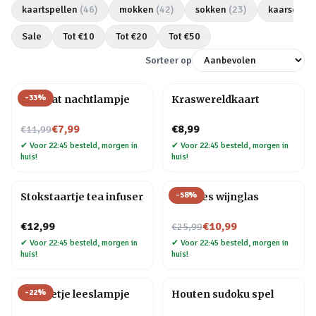
kaartspellen
(
46
)
mokken
(
42
)
sokken
(
23
)
kaarsen
(
2
Sale
Tot €
10
Tot €
20
Tot €
50
Sorteer op
-
33
%
Mini kat nachtlampje
Kraswereldkaart
Nu voor
€7,99
€8,99
€11,99
✔
Voor 22:45 besteld, morgen in
✔
Voor 22:45 besteld, morgen in
huis!
huis!
-
58
%
Stokstaartje tea infuser
Wijnfles wijnglas
Nu voor
€12,99
€10,99
€25,99
✔
Voor 22:45 besteld, morgen in
✔
Voor 22:45 besteld, morgen in
huis!
huis!
-
22
%
Mannetje leeslampje
Houten sudoku spel