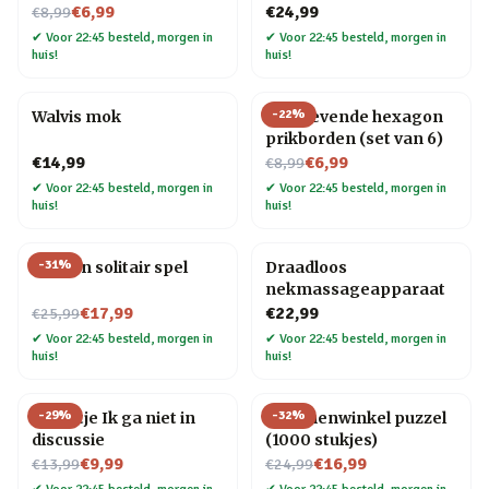
Nu voor
€6,99
€24,99
€8,99
✔
Voor 22:45 besteld, morgen in
✔
Voor 22:45 besteld, morgen in
huis!
huis!
-
22
%
Walvis mok
Zelfklevende hexagon
prikborden (set van 6)
Nu voor
€14,99
€6,99
€8,99
✔
Voor 22:45 besteld, morgen in
✔
Voor 22:45 besteld, morgen in
huis!
huis!
-
31
%
Houten solitair spel
Draadloos
nekmassageapparaat
Nu voor
€17,99
€22,99
€25,99
✔
Voor 22:45 besteld, morgen in
✔
Voor 22:45 besteld, morgen in
huis!
huis!
-
29
%
-
32
%
Tegeltje Ik ga niet in
Bloemenwinkel puzzel
discussie
(1000 stukjes)
Nu voor
Nu voor
€9,99
€16,99
€13,99
€24,99