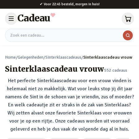
Naar hoofdinhoud
✔
Voor 22:45 besteld, morgen in huis!
Cadeau
Zoek een cadeau
Home
/
Gelegenheden
/
Sinterklaascadeaus
/
Sinterklaascadeau vrouw
Sinterklaascadeau vrouw
552
cadeaus
Het perfecte Sinterklaascadeau voor een vrouw vinden is
helemaal niet zo makkelijk. Wat voor leuks stop jij dit jaar
namens de Sint in de schoen van je vriendin, zus of moeder?
En welk cadeautje zit er straks in de zak van Sinterklaas?
Wij zetten alvast onze favoriete Sinterklaas voor vrouwen
voor je op een rijtje. Onze cadeaus worden uit voorraad
geleverd en heb je dus vaak de volgende dag al in huis.