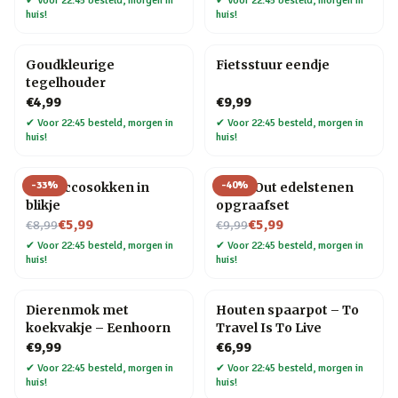
✔
Voor 22:45 besteld, morgen in
✔
Voor 22:45 besteld, morgen in
huis!
huis!
Goudkleurige
Fietsstuur eendje
tegelhouder
€4,99
€9,99
✔
Voor 22:45 besteld, morgen in
✔
Voor 22:45 besteld, morgen in
huis!
huis!
-
33
%
-
40
%
Proseccosokken in
Dig It Out edelstenen
blikje
opgraafset
Nu voor
Nu voor
€5,99
€5,99
€8,99
€9,99
✔
Voor 22:45 besteld, morgen in
✔
Voor 22:45 besteld, morgen in
huis!
huis!
Dierenmok met
Houten spaarpot – To
koekvakje – Eenhoorn
Travel Is To Live
€9,99
€6,99
✔
Voor 22:45 besteld, morgen in
✔
Voor 22:45 besteld, morgen in
huis!
huis!