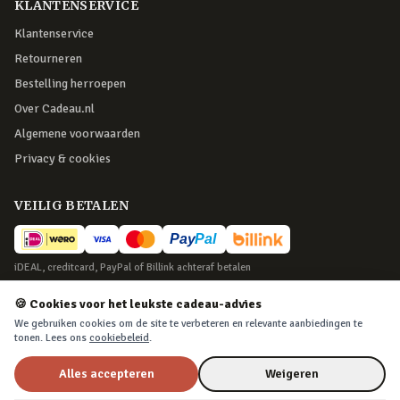
KLANTENSERVICE
Klantenservice
Retourneren
Bestelling herroepen
Over Cadeau.nl
Algemene voorwaarden
Privacy & cookies
VEILIG BETALEN
iDEAL, creditcard, PayPal of Billink achteraf betalen
BEZORGING
🍪 Cookies voor het leukste cadeau-advies
We gebruiken cookies om de site te verbeteren en relevante aanbiedingen te
Voor 22:45 besteld, morgen in huis. Tot 365 dagen retourneren.
tonen. Lees ons
cookiebeleid
.
Alles accepteren
Weigeren
©
2026
Cadeau.nl — Alle rechten voorbehouden