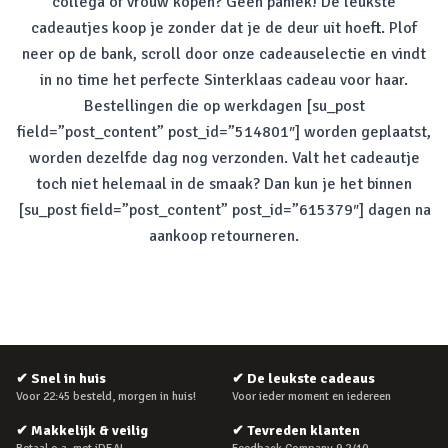
collega of vrouw kopen? Geen paniek! De leukste
cadeautjes koop je zonder dat je de deur uit hoeft. Plof
neer op de bank, scroll door onze cadeauselectie en vindt
in
no time
het perfecte Sinterklaas cadeau voor haar.
Bestellingen die op werkdagen [su_post
field=”post_content” post_id=”514801″] worden geplaatst,
worden dezelfde dag nog verzonden. Valt het cadeautje
toch niet helemaal in de smaak? Dan kun je het binnen
[su_post field=”post_content” post_id=”615379″] dagen na
aankoop retourneren.
✔
Snel in huis
✔
De leukste cadeaus
Voor 22:45 besteld, morgen in huis!
Voor ieder moment en iedereen
✔
Makkelijk & veilig
✔
Tevreden klanten