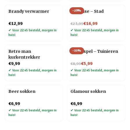
-
29
%
Brandy verwarmer
Flip Vase – Stad
Nu voor
€12,99
€16,99
€23,99
✔
Voor 22:45 besteld, morgen in
✔
Voor 22:45 besteld, morgen in
huis!
huis!
-
33
%
Retro man
Trivia spel – Tuinieren
kurkentrekker
Nu voor
€9,99
€5,99
€8,99
✔
Voor 22:45 besteld, morgen in
✔
Voor 22:45 besteld, morgen in
huis!
huis!
Beer sokken
Glamour sokken
€6,99
€6,99
✔
Voor 22:45 besteld, morgen in
✔
Voor 22:45 besteld, morgen in
huis!
huis!