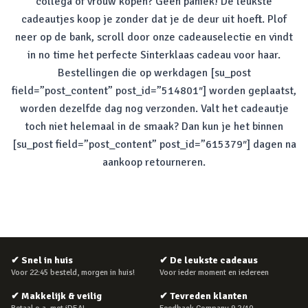
collega of vrouw kopen? Geen paniek! De leukste
cadeautjes koop je zonder dat je de deur uit hoeft. Plof
neer op de bank, scroll door onze cadeauselectie en vindt
in
no time
het perfecte Sinterklaas cadeau voor haar.
Bestellingen die op werkdagen [su_post
field=”post_content” post_id=”514801″] worden geplaatst,
worden dezelfde dag nog verzonden. Valt het cadeautje
toch niet helemaal in de smaak? Dan kun je het binnen
[su_post field=”post_content” post_id=”615379″] dagen na
aankoop retourneren.
✔
Snel in huis
✔
De leukste cadeaus
Voor 22:45 besteld, morgen in huis!
Voor ieder moment en iedereen
✔
Makkelijk & veilig
✔
Tevreden klanten