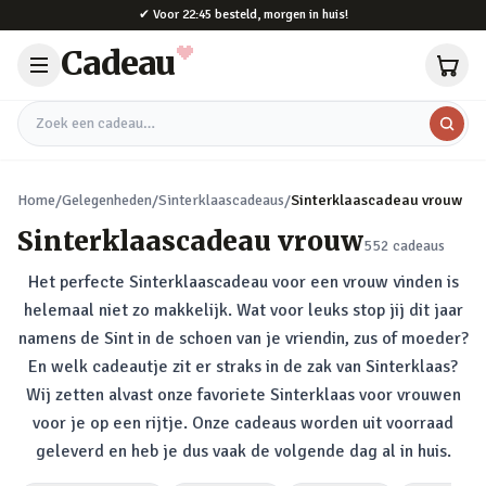
Naar hoofdinhoud
✔
Voor 22:45 besteld, morgen in huis!
Cadeau
Zoek een cadeau
Home
/
Gelegenheden
/
Sinterklaascadeaus
/
Sinterklaascadeau vrouw
Sinterklaascadeau vrouw
552
cadeaus
Het perfecte Sinterklaascadeau voor een vrouw vinden is
helemaal niet zo makkelijk. Wat voor leuks stop jij dit jaar
namens de Sint in de schoen van je vriendin, zus of moeder?
En welk cadeautje zit er straks in de zak van Sinterklaas?
Wij zetten alvast onze favoriete Sinterklaas voor vrouwen
voor je op een rijtje. Onze cadeaus worden uit voorraad
geleverd en heb je dus vaak de volgende dag al in huis.