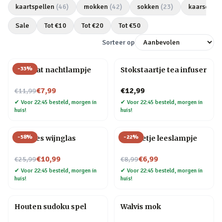
kaartspellen
(
46
)
mokken
(
42
)
sokken
(
23
)
kaarsen
(
2
Sale
Tot €
10
Tot €
20
Tot €
50
Sorteer op
-
33
%
Mini kat nachtlampje
Stokstaartje tea infuser
Nu voor
€7,99
€12,99
€11,99
✔
Voor 22:45 besteld, morgen in
✔
Voor 22:45 besteld, morgen in
huis!
huis!
-
58
%
-
22
%
Wijnfles wijnglas
Mannetje leeslampje
Nu voor
Nu voor
€10,99
€6,99
€25,99
€8,99
✔
Voor 22:45 besteld, morgen in
✔
Voor 22:45 besteld, morgen in
huis!
huis!
Houten sudoku spel
Walvis mok