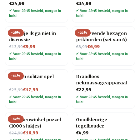
€24,99
€14,99
✔
Voor 22:45 besteld, morgen in
✔
Voor 22:45 besteld, morgen in
huis!
huis!
-
29
%
-
22
%
Tegeltje Ik ga niet in
Zelfklevende hexagon
discussie
prikborden (set van 6)
Nu voor
Nu voor
€9,99
€6,99
€13,99
€8,99
✔
Voor 22:45 besteld, morgen in
✔
Voor 22:45 besteld, morgen in
huis!
huis!
-
31
%
Houten solitair spel
Draadloos
nekmassageapparaat
Nu voor
€17,99
€22,99
€25,99
✔
Voor 22:45 besteld, morgen in
✔
Voor 22:45 besteld, morgen in
huis!
huis!
-
32
%
Bloemenwinkel puzzel
Goudkleurige
(1000 stukjes)
tegelhouder
Nu voor
€16,99
€4,99
€24,99