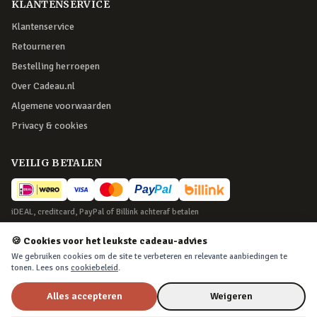
KLANTENSERVICE
Klantenservice
Retourneren
Bestelling herroepen
Over Cadeau.nl
Algemene voorwaarden
Privacy & cookies
VEILIG BETALEN
iDEAL, creditcard, PayPal of Billink achteraf betalen
BEZORGING
🍪 Cookies voor het leukste cadeau-advies
We gebruiken cookies om de site te verbeteren en relevante aanbiedingen te
Voor 22:45 besteld, morgen in huis. Tot 365 dagen retourneren.
tonen. Lees ons
cookiebeleid
.
Alles accepteren
Weigeren
©
2026
Cadeau.nl — Alle rechten voorbehouden