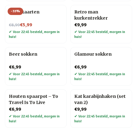
-
33
%
Tarotkaarten
Retro man
kurkentrekker
Nu voor
€5,99
€9,99
€8,99
✔
Voor 22:45 besteld, morgen in
✔
Voor 22:45 besteld, morgen in
huis!
huis!
Beer sokken
Glamour sokken
€6,99
€6,99
✔
Voor 22:45 besteld, morgen in
✔
Voor 22:45 besteld, morgen in
huis!
huis!
Houten spaarpot – To
Kat karabijnhaken (set
Travel Is To Live
van 2)
€6,99
€9,99
✔
Voor 22:45 besteld, morgen in
✔
Voor 22:45 besteld, morgen in
huis!
huis!