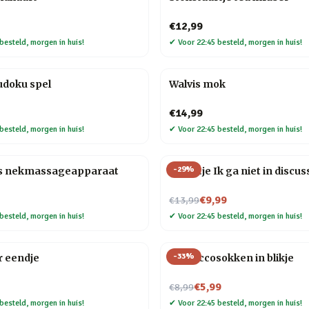
€12,99
besteld, morgen in huis!
✔
Voor 22:45 besteld, morgen in huis!
udoku spel
Walvis mok
€14,99
besteld, morgen in huis!
✔
Voor 22:45 besteld, morgen in huis!
-
29
%
s nekmassageapparaat
Tegeltje Ik ga niet in discus
Nu voor
€9,99
€13,99
besteld, morgen in huis!
✔
Voor 22:45 besteld, morgen in huis!
-
33
%
r eendje
Proseccosokken in blikje
Nu voor
€5,99
€8,99
besteld, morgen in huis!
✔
Voor 22:45 besteld, morgen in huis!