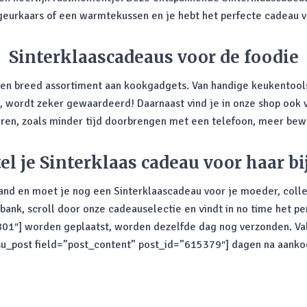
eurkaars of een warmtekussen en je hebt het perfecte cadeau v
Sinterklaascadeaus voor de foodie
en breed assortiment aan kookgadgets. Van handige keukentools t
is, wordt zeker gewaardeerd! Daarnaast vind je in onze shop ook 
en, zoals minder tijd doorbrengen met een telefoon, meer bew
el je Sinterklaas cadeau voor haar bi
and en moet je nog een Sinterklaascadeau voor je moeder, coll
 bank, scroll door onze cadeauselectie en vindt in
no time
het per
01″] worden geplaatst, worden dezelfde dag nog verzonden. Valt
[su_post field=”post_content” post_id=”615379″] dagen na aanko