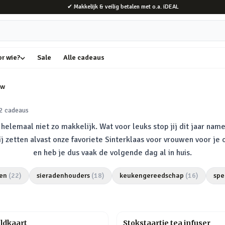
✔ Makkelijk & veilig betalen met o.a. iDEAL
or wie?
Sale
Alle cadeaus
uw
2
cadeaus
elemaal niet zo makkelijk. Wat voor leuks stop jij dit jaar name
Wij zetten alvast onze favoriete Sinterklaas voor vrouwen voor je
en heb je dus vaak de volgende dag al in huis.
en
(
22
)
sieradenhouders
(
18
)
keukengereedschap
(
16
)
spe
ldkaart
Stokstaartje tea infuser