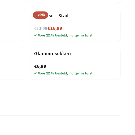
-
29
%
Flip Vase – Stad
Nu voor
€16,99
€23,99
✔
Voor 22:45 besteld, morgen in huis!
Glamour sokken
€6,99
✔
Voor 22:45 besteld, morgen in huis!