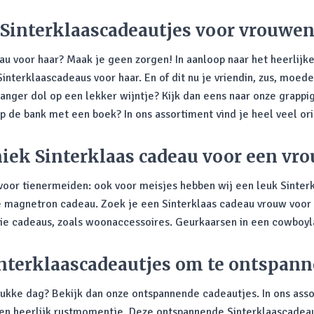
Sinterklaascadeautjes voor vrouwe
u voor haar? Maak je geen zorgen! In aanloop naar het heerlijke
Sinterklaascadeaus voor haar. En of dit nu je vriendin, zus, moede
vanger dol op een lekker wijntje? Kijk dan eens naar onze grappi
p de bank met een boek? In ons assortiment vind je heel veel o
iek Sinterklaas cadeau voor een vr
 voor tienermeiden: ook voor meisjes hebben wij een leuk Sinte
 de magnetron cadeau. Zoek je een Sinterklaas cadeau vrouw voor
e cadeaus, zoals woonaccessoires. Geurkaarsen in een cowboyl
nterklaascadeautjes om te ontspan
ukke dag? Bekijk dan onze ontspannende cadeautjes. In ons ass
en heerlijk rustmomentje. Deze ontspannende Sinterklaascadeaus