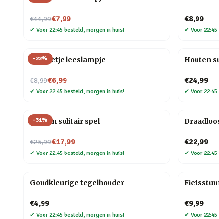
Nu voor
€7,99
€8,99
€11,99
✔
Voor 22:45 besteld, morgen in huis!
✔
Voor 22:45 
-
22
%
Mannetje leeslampje
Houten s
Nu voor
€6,99
€24,99
€8,99
✔
Voor 22:45 besteld, morgen in huis!
✔
Voor 22:45 
-
31
%
Houten solitair spel
Draadloo
Nu voor
€17,99
€22,99
€25,99
✔
Voor 22:45 besteld, morgen in huis!
✔
Voor 22:45 
Goudkleurige tegelhouder
Fietsstuu
€4,99
€9,99
✔
Voor 22:45 besteld, morgen in huis!
✔
Voor 22:45 