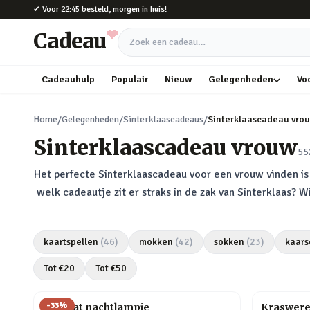
Naar hoofdinhoud
✔
Voor 22:45 besteld, morgen in huis!
Cadeau
Zoek een cadeau
Cadeauhulp
Populair
Nieuw
Gelegenheden
Vo
Home
/
Gelegenheden
/
Sinterklaascadeaus
/
Sinterklaascadeau vro
Sinterklaascadeau vrouw
55
Het perfecte Sinterklaascadeau voor een vrouw vinden is h
welk cadeautje zit er straks in de zak van Sinterklaas? 
kaartspellen
(
46
)
mokken
(
42
)
sokken
(
23
)
kaars
Tot €
20
Tot €
50
-
33
%
Mini kat nachtlampje
Kraswere