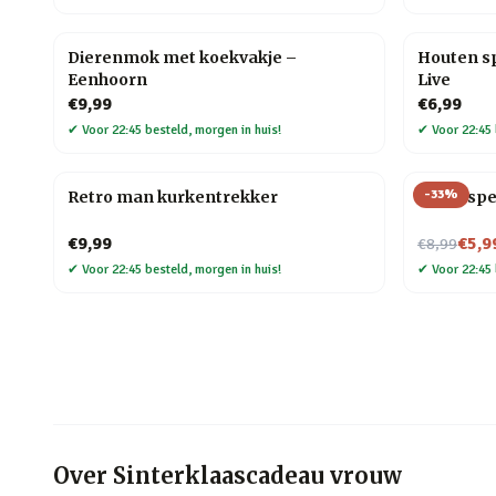
Dierenmok met koekvakje –
Houten sp
Eenhoorn
Live
€9,99
€6,99
✔
Voor 22:45 besteld, morgen in huis!
✔
Voor 22:45 
-
33
%
Retro man kurkentrekker
Trivia sp
Nu voor
€9,99
€5,9
€8,99
✔
Voor 22:45 besteld, morgen in huis!
✔
Voor 22:45 
Over
Sinterklaascadeau vrouw