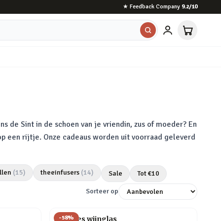
★
Feedback Company
9.2
/10
ns de Sint in de schoen van je vriendin, zus of moeder? En
 op een rijtje. Onze cadeaus worden uit voorraad geleverd
llen
(
15
)
theeinfusers
(
14
)
Sale
Tot €
10
Sorteer op
-
58
%
Wijnfles wijnglas