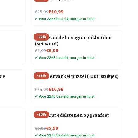
Nu voor
€10,99
€25,99
✔
Voor 22:45 besteld, morgen in huis!
-
22
%
Zelfklevende hexagon prikborden
(set van 6)
Nu voor
€6,99
€8,99
✔
Voor 22:45 besteld, morgen in huis!
-
32
%
sie
Bloemenwinkel puzzel (1000 stukjes)
Nu voor
€16,99
€24,99
✔
Voor 22:45 besteld, morgen in huis!
-
40
%
Dig It Out edelstenen opgraafset
Nu voor
€5,99
€9,99
✔
Voor 22:45 besteld, morgen in huis!