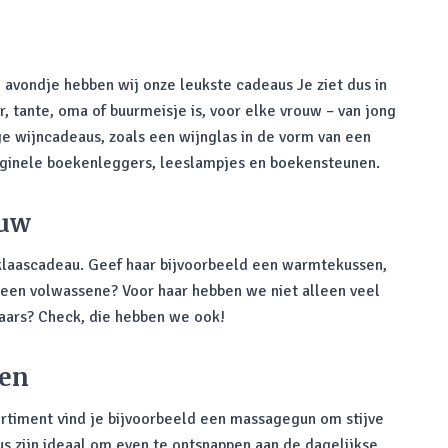
n
 avondje hebben wij onze leukste cadeaus Je ziet dus in
r, tante, oma of buurmeisje is, voor elke vrouw – van jong
ge wijncadeaus, zoals een wijnglas in de vorm van een
riginele boekenleggers, leeslampjes en boekensteunen.
ouw
rklaascadeau. Geef haar bijvoorbeeld een warmtekussen,
 een volwassene? Voor haar hebben we niet alleen veel
aars? Check, die hebben we ook!
nen
ortiment vind je bijvoorbeeld een massagegun om stijve
 zijn ideaal om even te ontsnappen aan de dagelijkse