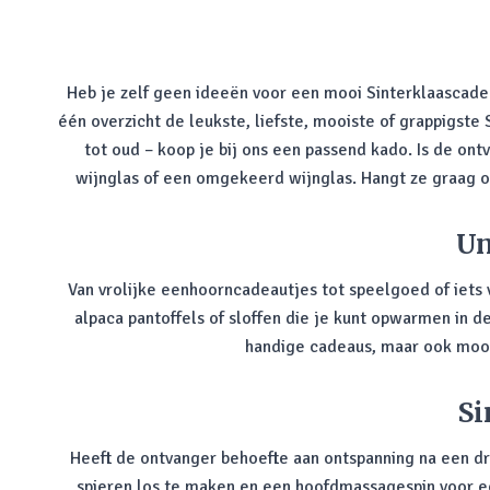
Heb je zelf geen ideeën voor een mooi Sinterklaascadea
één overzicht de leukste, liefste, mooiste of grappigste 
tot oud – koop je bij ons een passend kado. Is de ont
wijnglas of een omgekeerd wijnglas. Hangt ze graag o
Un
Van vrolijke eenhoorncadeautjes tot speelgoed of iets
alpaca pantoffels of sloffen die je kunt opwarmen in
handige cadeaus, maar ook mooi
Si
Heeft de ontvanger behoefte aan ontspanning na een dr
spieren los te maken en een hoofdmassagespin voor e