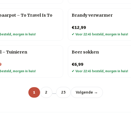
aarpot – To Travel Is To
Brandy verwarmer
€12,99
besteld, morgen in huis!
✔
Voor 22:45 besteld, morgen in huis!
el – Tuinieren
Beer sokken
9
€6,99
besteld, morgen in huis!
✔
Voor 22:45 besteld, morgen in huis!
…
1
2
23
Volgende →