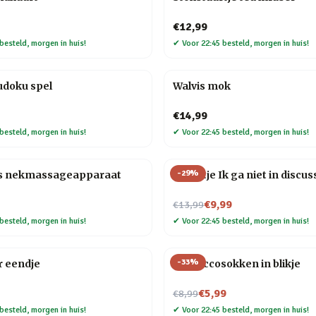
€12,99
besteld, morgen in huis!
✔
Voor 22:45 besteld, morgen in huis!
udoku spel
Walvis mok
€14,99
besteld, morgen in huis!
✔
Voor 22:45 besteld, morgen in huis!
-
29
%
s nekmassageapparaat
Tegeltje Ik ga niet in discus
Nu voor
€9,99
€13,99
besteld, morgen in huis!
✔
Voor 22:45 besteld, morgen in huis!
-
33
%
r eendje
Proseccosokken in blikje
Nu voor
€5,99
€8,99
besteld, morgen in huis!
✔
Voor 22:45 besteld, morgen in huis!