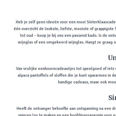
Heb je zelf geen ideeën voor een mooi Sinterklaascadea
één overzicht de leukste, liefste, mooiste of grappigste 
tot oud – koop je bij ons een passend kado. Is de ont
wijnglas of een omgekeerd wijnglas. Hangt ze graag o
Un
Van vrolijke eenhoorncadeautjes tot speelgoed of iets
alpaca pantoffels of sloffen die je kunt opwarmen in
handige cadeaus, maar ook mooi
Si
Heeft de ontvanger behoefte aan ontspanning na een dr
spieren los te maken en een hoofdmassagespin voor e