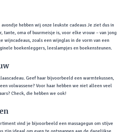
n
 avondje hebben wij onze leukste cadeaus Je ziet dus in
r, tante, oma of buurmeisje is, voor elke vrouw – van jong
ge wijncadeaus, zoals een wijnglas in de vorm van een
riginele boekenleggers, leeslampjes en boekensteunen.
ouw
rklaascadeau. Geef haar bijvoorbeeld een warmtekussen,
 een volwassene? Voor haar hebben we niet alleen veel
aars? Check, die hebben we ook!
nen
ortiment vind je bijvoorbeeld een massagegun om stijve
 zijn ideaal om even te ontsnappen aan de dagelijkse