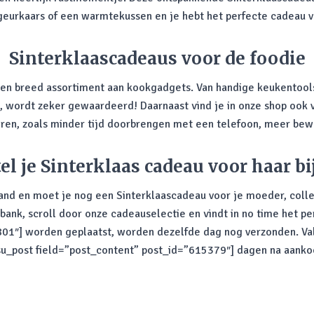
eurkaars of een warmtekussen en je hebt het perfecte cadeau v
Sinterklaascadeaus voor de foodie
en breed assortiment aan kookgadgets. Van handige keukentools t
is, wordt zeker gewaardeerd! Daarnaast vind je in onze shop ook 
en, zoals minder tijd doorbrengen met een telefoon, meer bew
el je Sinterklaas cadeau voor haar bi
and en moet je nog een Sinterklaascadeau voor je moeder, coll
 bank, scroll door onze cadeauselectie en vindt in
no time
het per
01″] worden geplaatst, worden dezelfde dag nog verzonden. Valt
[su_post field=”post_content” post_id=”615379″] dagen na aanko