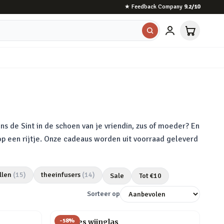
★
Feedback Company
9.2
/10
ns de Sint in de schoen van je vriendin, zus of moeder? En
 op een rijtje. Onze cadeaus worden uit voorraad geleverd
llen
(
15
)
theeinfusers
(
14
)
Sale
Tot €
10
Sorteer op
-
58
%
Wijnfles wijnglas