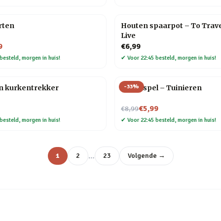
rten
Houten spaarpot – To Trave
Live
9
€6,99
besteld, morgen in huis!
✔
Voor 22:45 besteld, morgen in huis!
-
33
%
n kurkentrekker
Trivia spel – Tuinieren
Nu voor
€5,99
€8,99
besteld, morgen in huis!
✔
Voor 22:45 besteld, morgen in huis!
…
1
2
23
Volgende →