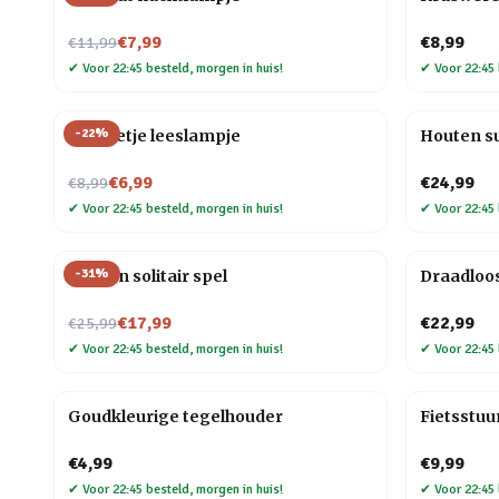
Nu voor
€7,99
€8,99
€11,99
✔
Voor 22:45 besteld, morgen in huis!
✔
Voor 22:45 
-
22
%
Mannetje leeslampje
Houten s
Nu voor
€6,99
€24,99
€8,99
✔
Voor 22:45 besteld, morgen in huis!
✔
Voor 22:45 
-
31
%
Houten solitair spel
Draadloo
Nu voor
€17,99
€22,99
€25,99
✔
Voor 22:45 besteld, morgen in huis!
✔
Voor 22:45 
Goudkleurige tegelhouder
Fietsstuu
€4,99
€9,99
✔
Voor 22:45 besteld, morgen in huis!
✔
Voor 22:45 