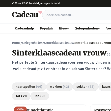
Naar hoofdinhoud
✔
Voor 22:45 besteld, morgen in huis!
Cadeau
Zoek een cadeau
Cadeauhulp
Populair
Nieuw
Gelegenheden
Vo
Home
/
Gelegenheden
/
Sinterklaascadeaus
/
Sinterklaascadeau vro
Sinterklaascadeau vrouw
55
Het perfecte Sinterklaascadeau voor een vrouw vinden is h
welk cadeautje zit er straks in de zak van Sinterklaas? 
kaartspellen
(
46
)
mokken
(
42
)
sokken
(
23
)
kaars
Tot €
20
Tot €
50
-
33
%
Mini kat nachtlampje
Kraswere