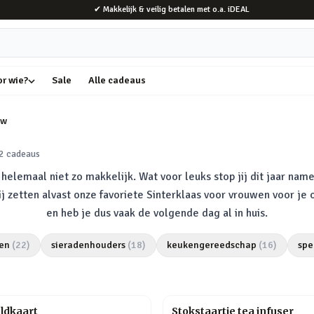
✔ Makkelijk & veilig betalen met o.a. iDEAL
or wie?
Sale
Alle cadeaus
uw
2
cadeaus
elemaal niet zo makkelijk. Wat voor leuks stop jij dit jaar name
Wij zetten alvast onze favoriete Sinterklaas voor vrouwen voor je
en heb je dus vaak de volgende dag al in huis.
en
(
22
)
sieradenhouders
(
18
)
keukengereedschap
(
16
)
spe
ldkaart
Stokstaartje tea infuser