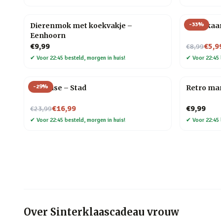
-
33
%
Dierenmok met koekvakje –
Tarotkaa
Eenhoorn
Nu voor
€9,99
€5,9
€8,99
✔
Voor 22:45 besteld, morgen in huis!
✔
Voor 22:45 
-
29
%
Flip Vase – Stad
Retro ma
Nu voor
€16,99
€9,99
€23,99
✔
Voor 22:45 besteld, morgen in huis!
✔
Voor 22:45 
Over
Sinterklaascadeau vrouw