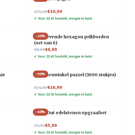
Nu voor
€10,99
€25,99
✔
Voor 22:45 besteld, morgen in huis!
-
22
%
Zelfklevende hexagon prikborden
(set van 6)
Nu voor
€6,99
€8,99
✔
Voor 22:45 besteld, morgen in huis!
-
32
%
sie
Bloemenwinkel puzzel (1000 stukjes)
Nu voor
€16,99
€24,99
✔
Voor 22:45 besteld, morgen in huis!
-
40
%
Dig It Out edelstenen opgraafset
Nu voor
€5,99
€9,99
✔
Voor 22:45 besteld, morgen in huis!