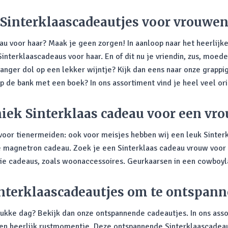
Sinterklaascadeautjes voor vrouwe
u voor haar? Maak je geen zorgen! In aanloop naar het heerlijke
Sinterklaascadeaus voor haar. En of dit nu je vriendin, zus, moede
vanger dol op een lekker wijntje? Kijk dan eens naar onze grappi
p de bank met een boek? In ons assortiment vind je heel veel o
iek Sinterklaas cadeau voor een vr
 voor tienermeiden: ook voor meisjes hebben wij een leuk Sinte
 de magnetron cadeau. Zoek je een Sinterklaas cadeau vrouw voor
e cadeaus, zoals woonaccessoires. Geurkaarsen in een cowboyl
nterklaascadeautjes om te ontspan
ukke dag? Bekijk dan onze ontspannende cadeautjes. In ons ass
en heerlijk rustmomentje. Deze ontspannende Sinterklaascadeaus