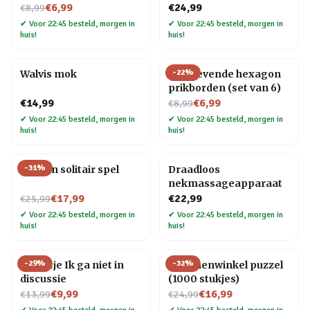
Nu voor
€6,99
€24,99
€8,99
✔
Voor 22:45 besteld, morgen in
✔
Voor 22:45 besteld, morgen in
huis!
huis!
-
22
%
Walvis mok
Zelfklevende hexagon
prikborden (set van 6)
Nu voor
€14,99
€6,99
€8,99
✔
Voor 22:45 besteld, morgen in
✔
Voor 22:45 besteld, morgen in
huis!
huis!
-
31
%
Houten solitair spel
Draadloos
nekmassageapparaat
Nu voor
€17,99
€22,99
€25,99
✔
Voor 22:45 besteld, morgen in
✔
Voor 22:45 besteld, morgen in
huis!
huis!
-
29
%
-
32
%
Tegeltje Ik ga niet in
Bloemenwinkel puzzel
discussie
(1000 stukjes)
Nu voor
Nu voor
€9,99
€16,99
€13,99
€24,99