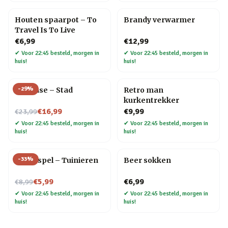
Houten spaarpot – To
Brandy verwarmer
Travel Is To Live
€6,99
€12,99
✔
Voor 22:45 besteld, morgen in
✔
Voor 22:45 besteld, morgen in
huis!
huis!
-
29
%
Flip Vase – Stad
Retro man
kurkentrekker
Nu voor
€16,99
€9,99
€23,99
✔
Voor 22:45 besteld, morgen in
✔
Voor 22:45 besteld, morgen in
huis!
huis!
-
33
%
Trivia spel – Tuinieren
Beer sokken
Nu voor
€5,99
€6,99
€8,99
✔
Voor 22:45 besteld, morgen in
✔
Voor 22:45 besteld, morgen in
huis!
huis!