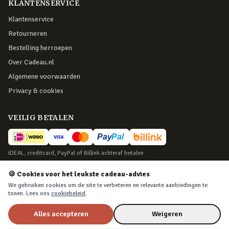
KLANTENSERVICE
Klantenservice
Retourneren
Bestelling herroepen
Over Cadeau.nl
Algemene voorwaarden
Privacy & cookies
VEILIG BETALEN
iDEAL, creditcard, PayPal of Billink achteraf betalen
BEZORGING
🍪 Cookies voor het leukste cadeau-advies
We gebruiken cookies om de site te verbeteren en relevante aanbiedingen te
Voor 22:45 besteld, morgen in huis. Tot 365 dagen retourneren.
tonen. Lees ons
cookiebeleid
.
Alles accepteren
Weigeren
©
2026
Cadeau.nl — Alle rechten voorbehouden