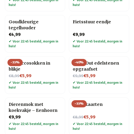
✔
Voor 22:45 besteld, morgen in
✔
Voor 22:45 besteld, morgen in
huis!
huis!
Goudkleurige
Fietsstuur eendje
tegelhouder
€4,99
€9,99
✔
Voor 22:45 besteld, morgen in
✔
Voor 22:45 besteld, morgen in
huis!
huis!
-
33
%
-
40
%
Proseccosokken in
Dig It Out edelstenen
blikje
opgraafset
Nu voor
Nu voor
€5,99
€5,99
€8,99
€9,99
✔
Voor 22:45 besteld, morgen in
✔
Voor 22:45 besteld, morgen in
huis!
huis!
-
33
%
Dierenmok met
Tarotkaarten
koekvakje – Eenhoorn
Nu voor
€9,99
€5,99
€8,99
✔
Voor 22:45 besteld, morgen in
✔
Voor 22:45 besteld, morgen in
huis!
huis!