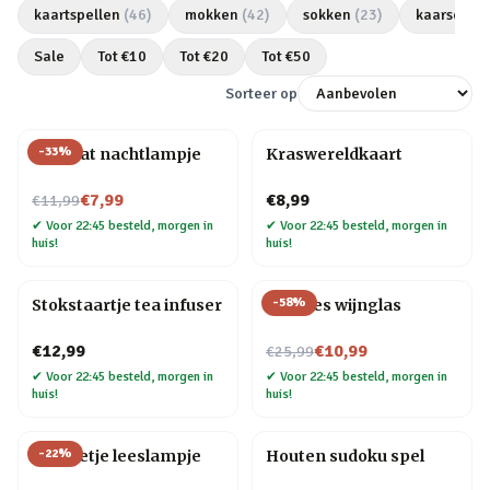
kaartspellen
(
46
)
mokken
(
42
)
sokken
(
23
)
kaarsen
(
2
Sale
Tot €
10
Tot €
20
Tot €
50
Sorteer op
-
33
%
Mini kat nachtlampje
Kraswereldkaart
Nu voor
€7,99
€8,99
€11,99
✔
Voor 22:45 besteld, morgen in
✔
Voor 22:45 besteld, morgen in
huis!
huis!
-
58
%
Stokstaartje tea infuser
Wijnfles wijnglas
Nu voor
€12,99
€10,99
€25,99
✔
Voor 22:45 besteld, morgen in
✔
Voor 22:45 besteld, morgen in
huis!
huis!
-
22
%
Mannetje leeslampje
Houten sudoku spel