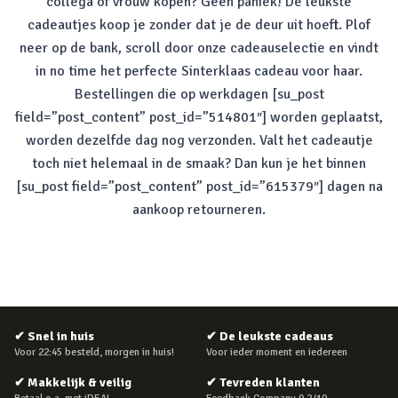
collega of vrouw kopen? Geen paniek! De leukste
cadeautjes koop je zonder dat je de deur uit hoeft. Plof
neer op de bank, scroll door onze cadeauselectie en vindt
in
no time
het perfecte Sinterklaas cadeau voor haar.
Bestellingen die op werkdagen [su_post
field=”post_content” post_id=”514801″] worden geplaatst,
worden dezelfde dag nog verzonden. Valt het cadeautje
toch niet helemaal in de smaak? Dan kun je het binnen
[su_post field=”post_content” post_id=”615379″] dagen na
aankoop retourneren.
✔
Snel in huis
✔
De leukste cadeaus
Voor 22:45 besteld, morgen in huis!
Voor ieder moment en iedereen
✔
Makkelijk & veilig
✔
Tevreden klanten