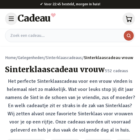
Naar hoofdinhoud
✔
Voor 22:45 besteld, morgen in huis!
Cadeau
Zoek een cadeau
Home
/
Gelegenheden
/
Sinterklaascadeaus
/
Sinterklaascadeau vrouw
Sinterklaascadeau vrouw
552
cadeaus
Het perfecte Sinterklaascadeau voor een vrouw vinden is
helemaal niet zo makkelijk. Wat voor leuks stop jij dit jaar
namens de Sint in de schoen van je vriendin, zus of moeder?
En welk cadeautje zit er straks in de zak van Sinterklaas?
Wij zetten alvast onze favoriete Sinterklaas voor vrouwen
voor je op een rijtje. Onze cadeaus worden uit voorraad
geleverd en heb je dus vaak de volgende dag al in huis.