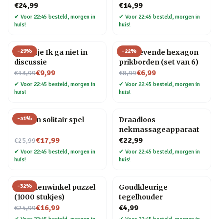
€24,99
€14,99
✔
Voor 22:45 besteld, morgen in
✔
Voor 22:45 besteld, morgen in
huis!
huis!
-
29
%
-
22
%
Tegeltje Ik ga niet in
Zelfklevende hexagon
discussie
prikborden (set van 6)
Nu voor
Nu voor
€9,99
€6,99
€13,99
€8,99
✔
Voor 22:45 besteld, morgen in
✔
Voor 22:45 besteld, morgen in
huis!
huis!
-
31
%
Houten solitair spel
Draadloos
nekmassageapparaat
Nu voor
€17,99
€22,99
€25,99
✔
Voor 22:45 besteld, morgen in
✔
Voor 22:45 besteld, morgen in
huis!
huis!
-
32
%
Bloemenwinkel puzzel
Goudkleurige
(1000 stukjes)
tegelhouder
Nu voor
€16,99
€4,99
€24,99