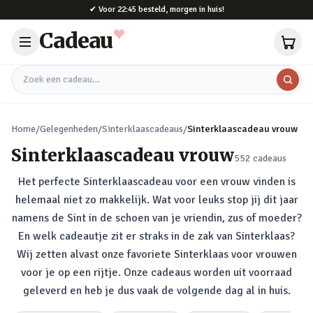
Naar hoofdinhoud
✔
Voor 22:45 besteld, morgen in huis!
Cadeau
Zoek een cadeau
Home
/
Gelegenheden
/
Sinterklaascadeaus
/
Sinterklaascadeau vrouw
Sinterklaascadeau vrouw
552
cadeaus
Het perfecte Sinterklaascadeau voor een vrouw vinden is
helemaal niet zo makkelijk. Wat voor leuks stop jij dit jaar
namens de Sint in de schoen van je vriendin, zus of moeder?
En welk cadeautje zit er straks in de zak van Sinterklaas?
Wij zetten alvast onze favoriete Sinterklaas voor vrouwen
voor je op een rijtje. Onze cadeaus worden uit voorraad
geleverd en heb je dus vaak de volgende dag al in huis.