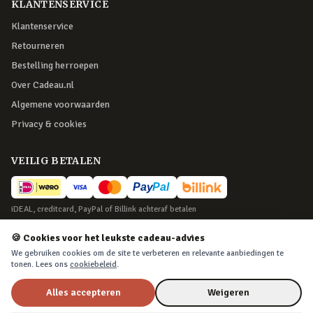
KLANTENSERVICE
Klantenservice
Retourneren
Bestelling herroepen
Over Cadeau.nl
Algemene voorwaarden
Privacy & cookies
VEILIG BETALEN
iDEAL, creditcard, PayPal of Billink achteraf betalen
BEZORGING
🍪 Cookies voor het leukste cadeau-advies
We gebruiken cookies om de site te verbeteren en relevante aanbiedingen te
Voor 22:45 besteld, morgen in huis. Tot 365 dagen retourneren.
tonen. Lees ons
cookiebeleid
.
Alles accepteren
Weigeren
©
2026
Cadeau.nl — Alle rechten voorbehouden