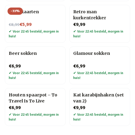
-
33
%
Tarotkaarten
Retro man
kurkentrekker
Nu voor
€5,99
€9,99
€8,99
✔
Voor 22:45 besteld, morgen in
✔
Voor 22:45 besteld, morgen in
huis!
huis!
Beer sokken
Glamour sokken
€6,99
€6,99
✔
Voor 22:45 besteld, morgen in
✔
Voor 22:45 besteld, morgen in
huis!
huis!
Houten spaarpot – To
Kat karabijnhaken (set
Travel Is To Live
van 2)
€6,99
€9,99
✔
Voor 22:45 besteld, morgen in
✔
Voor 22:45 besteld, morgen in
huis!
huis!