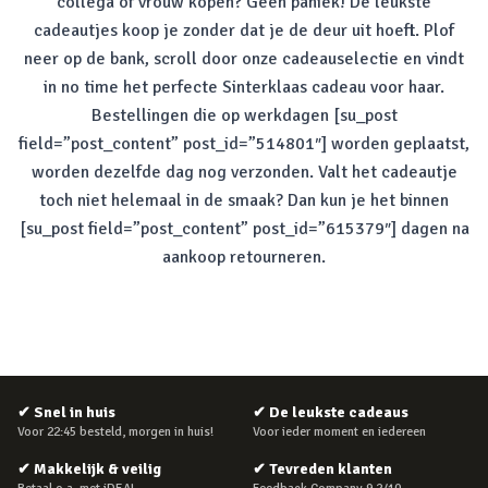
collega of vrouw kopen? Geen paniek! De leukste
cadeautjes koop je zonder dat je de deur uit hoeft. Plof
neer op de bank, scroll door onze cadeauselectie en vindt
in
no time
het perfecte Sinterklaas cadeau voor haar.
Bestellingen die op werkdagen [su_post
field=”post_content” post_id=”514801″] worden geplaatst,
worden dezelfde dag nog verzonden. Valt het cadeautje
toch niet helemaal in de smaak? Dan kun je het binnen
[su_post field=”post_content” post_id=”615379″] dagen na
aankoop retourneren.
✔
Snel in huis
✔
De leukste cadeaus
Voor 22:45 besteld, morgen in huis!
Voor ieder moment en iedereen
✔
Makkelijk & veilig
✔
Tevreden klanten