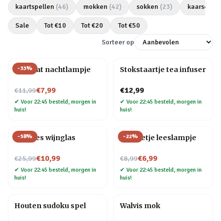
kaartspellen
(
46
)
mokken
(
42
)
sokken
(
23
)
kaarsen
(
2
Sale
Tot €
10
Tot €
20
Tot €
50
Sorteer op
-
33
%
Mini kat nachtlampje
Stokstaartje tea infuser
Nu voor
€7,99
€12,99
€11,99
✔
Voor 22:45 besteld, morgen in
✔
Voor 22:45 besteld, morgen in
huis!
huis!
-
58
%
-
22
%
Wijnfles wijnglas
Mannetje leeslampje
Nu voor
Nu voor
€10,99
€6,99
€25,99
€8,99
✔
Voor 22:45 besteld, morgen in
✔
Voor 22:45 besteld, morgen in
huis!
huis!
Houten sudoku spel
Walvis mok