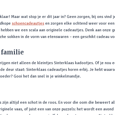
laar! Maar wat stop je er dit jaar in? Geen zorgen, bij ons vind 
oedkope
schoencadeautjes
en zorgen elke ochtend weer voor een g
 hebben we een scala aan originele cadeautjes. Denk aan onze gr
rische sokken in de vorm van etenswaren – een geschikt cadeau vo
 familie
krijgen niet alleen de kleintjes Sinterklaas kadootjes. Of je nou
de deur staat: Sinterklaas cadeautjes horen erbij. Je hebt waars
 moeder? Gooi het dan snel in je winkelmandje.
 zijn altijd een schot in de roos. En voor die oom die beweert a
riginele vaas, of juist een van onze puzzels: het wordt een avon