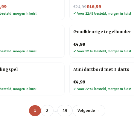
Nu voor
,99
€16,99
€24,99
besteld, morgen in huis!
✔
Voor 22:45 besteld, morgen in huis!
k
Goudkleurige tegelhouder
€4,99
besteld, morgen in huis!
✔
Voor 22:45 besteld, morgen in huis!
lingspel
Mini dartbord met 3 darts
€4,99
besteld, morgen in huis!
✔
Voor 22:45 besteld, morgen in huis!
…
1
2
49
Volgende →