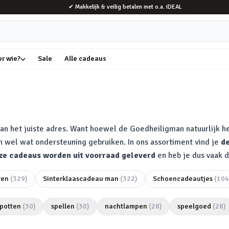
✔ Makkelijk & veilig betalen met o.a. iDEAL
or wie?
Sale
Alle cadeaus
an het juiste adres. Want hoewel de Goedheiligman natuurlijk he
 wel wat ondersteuning gebruiken. In ons assortiment vind je
de
ze cadeaus worden uit voorraad geleverd
en heb je dus vaak d
ren
(
329
)
Sinterklaascadeau man
(
322
)
Schoencadeautjes
(
104
potten
(
30
)
spellen
(
30
)
nachtlampen
(
28
)
speelgoed
(
28
)