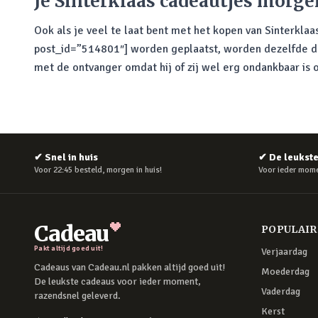
Je Sinterklaas cadeautjes morgen
Ook als je veel te laat bent met het kopen van Sinterklaa
post_id=”514801″] worden geplaatst, worden dezelfde dag
met de ontvanger omdat hij of zij wel erg ondankbaar is 
✔
Snel in huis
✔
De leukst
Voor 22:45 besteld, morgen in huis!
Voor ieder mome
Cadeau
POPULAI
Pakt altijd goed uit!
Verjaardag
Cadeaus van Cadeau.nl pakken altijd goed uit!
Moederdag
De leukste cadeaus voor ieder moment,
Vaderdag
razendsnel geleverd.
Kerst