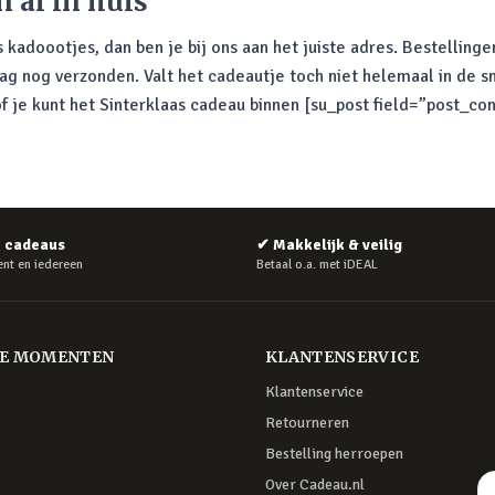
 al in huis
s kadoootjes, dan ben je bij ons aan het juiste adres. Bestellin
 nog verzonden. Valt het cadeautje toch niet helemaal in de s
of je kunt het Sinterklaas cadeau binnen [su_post field=”post_
e cadeaus
✔
Makkelijk & veilig
nt en iedereen
Betaal o.a. met iDEAL
RE MOMENTEN
KLANTENSERVICE
Klantenservice
Retourneren
Bestelling herroepen
Over Cadeau.nl