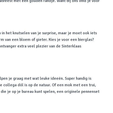
sfeest met een gouden randje. Want bij ons vind je voor
 in het knutselen van je surprise, maar je moet ook iets
rm van een bloem of gieter. Kies je voor een bierglas?
ntvanger extra veel plezier van de Sinterklaas
lpen je graag met wat leuke ideeën. Super handig is
e collega dól is op de natuur. Of een mok met een trui,
s die je op je bureau kunt spelen, een originele pennenset