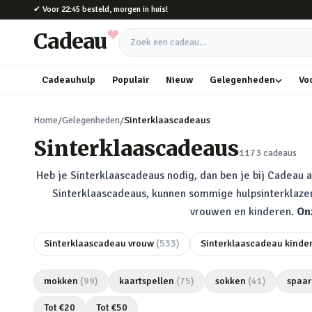
Naar hoofdinhoud
✔
Voor 22:45 besteld, morgen in huis!
Cadeau
Zoek een cadeau
Cadeauhulp
Populair
Nieuw
Gelegenheden
Vo
Home
/
Gelegenheden
/
Sinterklaascadeaus
Sinterklaascadeaus
1173
cadeaus
Heb je Sinterklaascadeaus nodig, dan ben je bij Cadeau a
Sinterklaascadeaus, kunnen sommige hulpsinterklazen
vrouwen en kinderen.
On
Sinterklaascadeau vrouw
(
533
)
Sinterklaascadeau kinde
mokken
(
99
)
kaartspellen
(
75
)
sokken
(
41
)
spaar
Tot €
20
Tot €
50