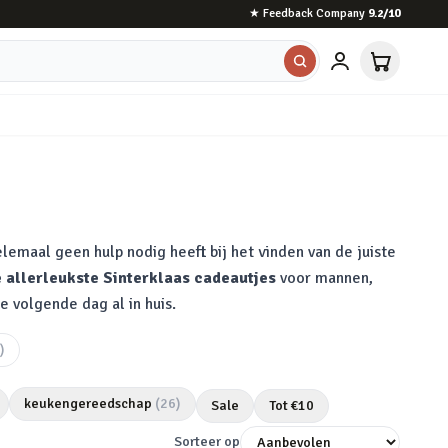
★
Feedback Company
9.2
/10
lemaal geen hulp nodig heeft bij het vinden van de juiste
 allerleukste Sinterklaas cadeautjes
voor mannen,
e volgende dag al in huis.
)
keukengereedschap
(
26
)
Sale
Tot €
10
Sorteer op