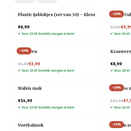
-
33
%
Plastic ijsblokjes (set van 30) – Kleur
Magic Cu
Nu voor
€6,99
€3,9
€5,99
✔
Voor 22:45 besteld, morgen in huis!
✔
Voor 22:45 
-
33
%
Veer pen
Kraswere
Nu voor
€3,99
€8,99
€5,99
✔
Voor 22:45 besteld, morgen in huis!
✔
Voor 22:45 
-
33
%
Walvis mok
Mini vos 
Nu voor
€14,99
€7,
€11,99
✔
Voor 22:45 besteld, morgen in huis!
✔
Voor 22:45 
-
31
%
Voetbalmok
Houten so