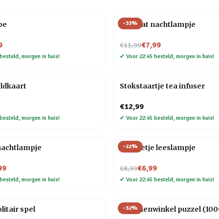
-
33
%
be
Mini kat nachtlampje
Nu voor
9
€7,99
€11,99
besteld, morgen in huis!
✔
Voor 22:45 besteld, morgen in huis!
ldkaart
Stokstaartje tea infuser
€12,99
besteld, morgen in huis!
✔
Voor 22:45 besteld, morgen in huis!
-
22
%
nachtlampje
Mannetje leeslampje
Nu voor
99
€6,99
€8,99
besteld, morgen in huis!
✔
Voor 22:45 besteld, morgen in huis!
-
32
%
litair spel
Bloemenwinkel puzzel (1000