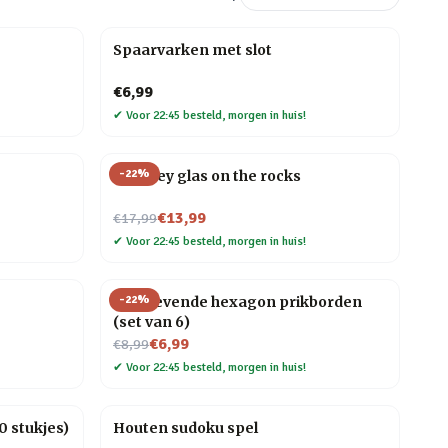
Spaarvarken met slot
€6,99
✔
Voor 22:45 besteld, morgen in huis!
-
22
%
Whiskey glas on the rocks
Nu voor
€13,99
€17,99
✔
Voor 22:45 besteld, morgen in huis!
-
22
%
Zelfklevende hexagon prikborden
(set van 6)
Nu voor
€6,99
€8,99
✔
Voor 22:45 besteld, morgen in huis!
 stukjes)
Houten sudoku spel