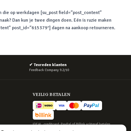
gen die op werkdagen [su_post field=”post_content”
maak? Dan kun je twee dingen doen. Eén is ruzie maken
content” post_id=”615379″] dagen na aankoop retourneren.
✔
Tevreden klanten
Feedback Company 9.2/10
VEILIG BETALEN
iDEAL, creditcard, PayPal of Billink achteraf betalen