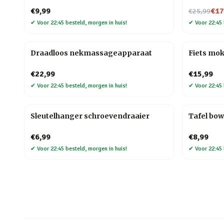
Nu voor
€9,99
€17
€25,99
✔
Voor 22:45 besteld, morgen in huis!
✔
Voor 22:45 
Draadloos nekmassageapparaat
Fiets mo
€22,99
€15,99
✔
Voor 22:45 besteld, morgen in huis!
✔
Voor 22:45 
Sleutelhanger schroevendraaier
Tafel bow
€6,99
€8,99
✔
Voor 22:45 besteld, morgen in huis!
✔
Voor 22:45 