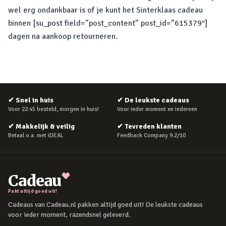
wel erg ondankbaar is of je kunt het Sinterklaas cadeau
binnen [su_post field=”post_content” post_id=”615379″]
dagen na aankoop retourneren.
✔
Snel in huis
✔
De leukste cadeaus
Voor 22:45 besteld, morgen in huis!
Voor ieder moment en iedereen
✔
Makkelijk & veilig
✔
Tevreden klanten
Betaal o.a. met iDEAL
Feedback Company 9.2/10
Cadeau
Pakt altijd goed uit!
Cadeaus van Cadeau.nl pakken altijd goed uit! De leukste cadeaus
voor ieder moment, razendsnel geleverd.