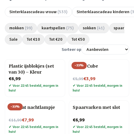
Sinterklaascadeau vrouw
(
533
)
Sinterklaascadeau kinderen
(
mokken
(
99
)
kaartspellen
(
75
)
sokken
(
41
)
spaarpott
Sale
Tot €
10
Tot €
20
Tot €
50
Sorteer op
-
33
%
Plastic ijsblokjes (set
Magic Cube
van 30) – Kleur
Nu voor
€6,99
€3,99
€5,99
✔
Voor 22:45 besteld, morgen in
✔
Voor 22:45 besteld, morgen in
huis!
huis!
-
33
%
Mini kat nachtlampje
Spaarvarken met slot
Nu voor
€7,99
€6,99
€11,99
✔
Voor 22:45 besteld, morgen in
✔
Voor 22:45 besteld, morgen in
huis!
huis!