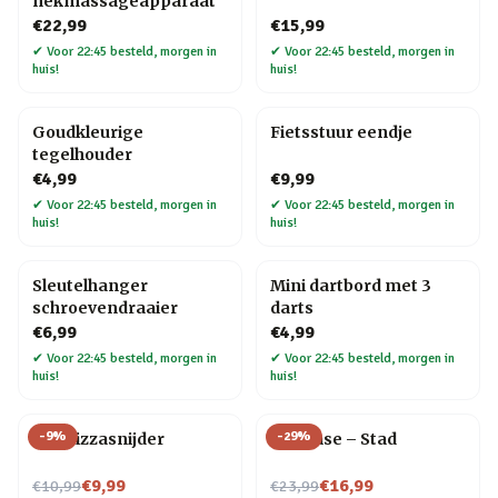
nekmassageapparaat
€22,99
€15,99
✔
Voor 22:45 besteld, morgen in
✔
Voor 22:45 besteld, morgen in
huis!
huis!
Goudkleurige
Fietsstuur eendje
tegelhouder
€4,99
€9,99
✔
Voor 22:45 besteld, morgen in
✔
Voor 22:45 besteld, morgen in
huis!
huis!
Sleutelhanger
Mini dartbord met 3
schroevendraaier
darts
€6,99
€4,99
✔
Voor 22:45 besteld, morgen in
✔
Voor 22:45 besteld, morgen in
huis!
huis!
-
9
%
-
29
%
Kat Pizzasnijder
Flip Vase – Stad
Nu voor
Nu voor
€9,99
€16,99
€10,99
€23,99