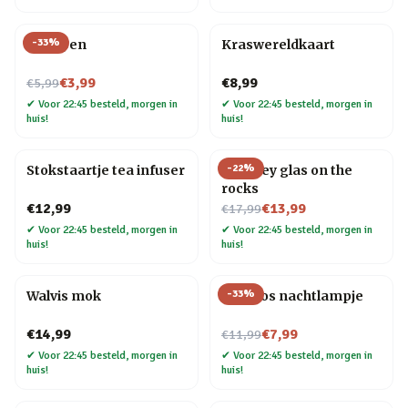
-
33
%
Veer pen
Kraswereldkaart
Nu voor
€3,99
€8,99
€5,99
✔
Voor 22:45 besteld, morgen in
✔
Voor 22:45 besteld, morgen in
huis!
huis!
-
22
%
Stokstaartje tea infuser
Whiskey glas on the
rocks
Nu voor
€12,99
€13,99
€17,99
✔
Voor 22:45 besteld, morgen in
✔
Voor 22:45 besteld, morgen in
huis!
huis!
-
33
%
Walvis mok
Mini vos nachtlampje
Nu voor
€14,99
€7,99
€11,99
✔
Voor 22:45 besteld, morgen in
✔
Voor 22:45 besteld, morgen in
huis!
huis!