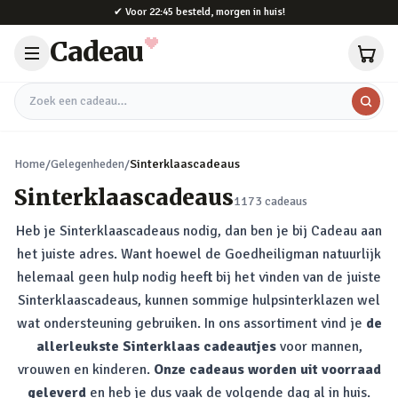
Naar hoofdinhoud
✔
Voor 22:45 besteld, morgen in huis!
Cadeau
Zoek een cadeau
Home
/
Gelegenheden
/
Sinterklaascadeaus
Sinterklaascadeaus
1173
cadeaus
Heb je Sinterklaascadeaus nodig, dan ben je bij Cadeau aan
het juiste adres. Want hoewel de Goedheiligman natuurlijk
helemaal geen hulp nodig heeft bij het vinden van de juiste
Sinterklaascadeaus, kunnen sommige hulpsinterklazen wel
wat ondersteuning gebruiken. In ons assortiment vind je
de
allerleukste Sinterklaas cadeautjes
voor mannen,
vrouwen en kinderen.
Onze cadeaus worden uit voorraad
geleverd
en heb je dus vaak de volgende dag al in huis.