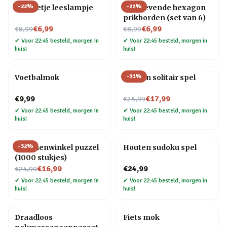
-
22
%
-
22
%
Mannetje leeslampje
Zelfklevende hexagon
prikborden (set van 6)
Nu voor
Nu voor
€6,99
€6,99
€8,99
€8,99
✔
Voor 22:45 besteld, morgen in
✔
Voor 22:45 besteld, morgen in
huis!
huis!
-
31
%
Voetbalmok
Houten solitair spel
Nu voor
€9,99
€17,99
€25,99
✔
Voor 22:45 besteld, morgen in
✔
Voor 22:45 besteld, morgen in
huis!
huis!
-
32
%
Bloemenwinkel puzzel
Houten sudoku spel
(1000 stukjes)
Nu voor
€16,99
€24,99
€24,99
✔
Voor 22:45 besteld, morgen in
✔
Voor 22:45 besteld, morgen in
huis!
huis!
Draadloos
Fiets mok