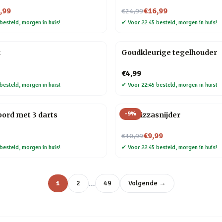
Nu voor
,99
€16,99
€24,99
besteld, morgen in huis!
✔
Voor 22:45 besteld, morgen in huis!
k
Goudkleurige tegelhouder
€4,99
besteld, morgen in huis!
✔
Voor 22:45 besteld, morgen in huis!
-
9
%
bord met 3 darts
Kat Pizzasnijder
Nu voor
€9,99
€10,99
besteld, morgen in huis!
✔
Voor 22:45 besteld, morgen in huis!
…
1
2
49
Volgende →