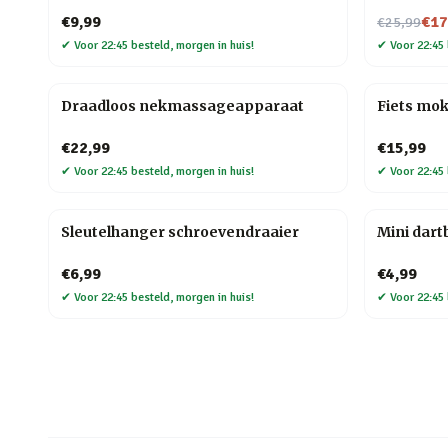
Nu voor
€9,99
€17
€25,99
✔
Voor 22:45 besteld, morgen in huis!
✔
Voor 22:45 
Draadloos nekmassageapparaat
Fiets mo
€22,99
€15,99
✔
Voor 22:45 besteld, morgen in huis!
✔
Voor 22:45 
Sleutelhanger schroevendraaier
Mini dart
€6,99
€4,99
✔
Voor 22:45 besteld, morgen in huis!
✔
Voor 22:45 