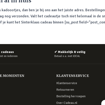
 al in huis
s kadoootjes, dan ben je bij ons aan het juiste adres. Bestellin
 nog verzonden. Valt het cadeautje toch niet helemaal in de s
of je kunt het Sinterklaas cadeau binnen [su_post field=”post_
e cadeaus
✔
Makkelijk & veilig
nt en iedereen
Betaal o.a. met iDEAL
RE MOMENTEN
KLANTENSERVICE
Klantenservice
Retourneren
Bestelling herroepen
Over Cadeau.nl