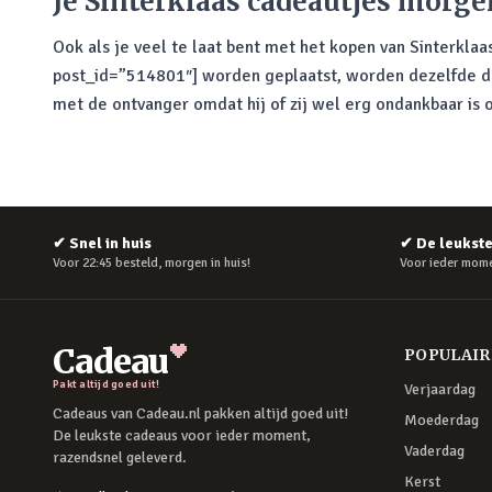
Je Sinterklaas cadeautjes morgen
Ook als je veel te laat bent met het kopen van Sinterklaa
post_id=”514801″] worden geplaatst, worden dezelfde dag
met de ontvanger omdat hij of zij wel erg ondankbaar is 
✔
Snel in huis
✔
De leukst
Voor 22:45 besteld, morgen in huis!
Voor ieder mome
Cadeau
POPULAI
Pakt altijd goed uit!
Verjaardag
Cadeaus van Cadeau.nl pakken altijd goed uit!
Moederdag
De leukste cadeaus voor ieder moment,
Vaderdag
razendsnel geleverd.
Kerst