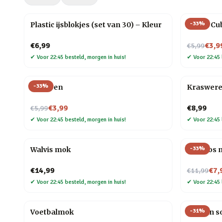
-
33
%
Plastic ijsblokjes (set van 30) – Kleur
Magic Cu
Nu voor
€6,99
€3,9
€5,99
✔
Voor 22:45 besteld, morgen in huis!
✔
Voor 22:45 
-
33
%
Veer pen
Kraswere
Nu voor
€3,99
€8,99
€5,99
✔
Voor 22:45 besteld, morgen in huis!
✔
Voor 22:45 
-
33
%
Walvis mok
Mini vos 
Nu voor
€14,99
€7,
€11,99
✔
Voor 22:45 besteld, morgen in huis!
✔
Voor 22:45 
-
31
%
Voetbalmok
Houten so