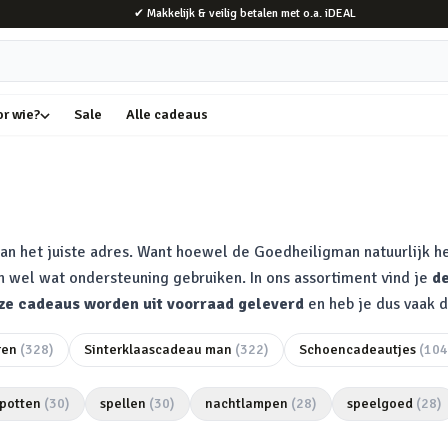
✔ Makkelijk & veilig betalen met o.a. iDEAL
or wie?
Sale
Alle cadeaus
an het juiste adres. Want hoewel de Goedheiligman natuurlijk he
 wel wat ondersteuning gebruiken. In ons assortiment vind je
de
ze cadeaus worden uit voorraad geleverd
en heb je dus vaak d
ren
(
328
)
Sinterklaascadeau man
(
322
)
Schoencadeautjes
(
104
potten
(
30
)
spellen
(
30
)
nachtlampen
(
28
)
speelgoed
(
28
)