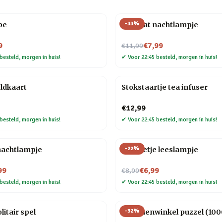
-
33
%
be
Mini kat nachtlampje
Nu voor
9
€7,99
€11,99
besteld, morgen in huis!
✔
Voor 22:45 besteld, morgen in huis!
ldkaart
Stokstaartje tea infuser
€12,99
besteld, morgen in huis!
✔
Voor 22:45 besteld, morgen in huis!
-
22
%
nachtlampje
Mannetje leeslampje
Nu voor
99
€6,99
€8,99
besteld, morgen in huis!
✔
Voor 22:45 besteld, morgen in huis!
-
32
%
litair spel
Bloemenwinkel puzzel (1000