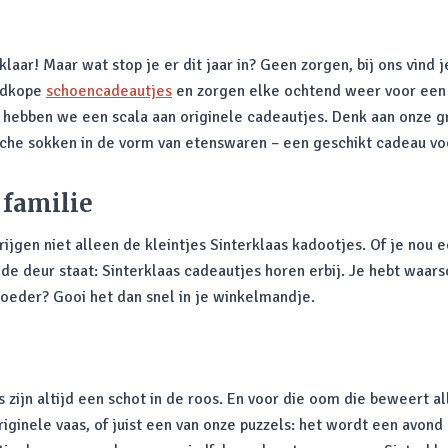
laar! Maar wat stop je er dit jaar in? Geen zorgen, bij ons vind 
oedkope
schoencadeautjes
en zorgen elke ochtend weer voor een g
 hebben we een scala aan originele cadeautjes. Denk aan onze gr
rische sokken in de vorm van etenswaren – een geschikt cadeau vo
 familie
krijgen niet alleen de kleintjes Sinterklaas kadootjes. Of je nou
de deur staat: Sinterklaas cadeautjes horen erbij. Je hebt waars
 moeder? Gooi het dan snel in je winkelmandje.
 zijn altijd een schot in de roos. En voor die oom die beweert a
riginele vaas, of juist een van onze puzzels: het wordt een avon