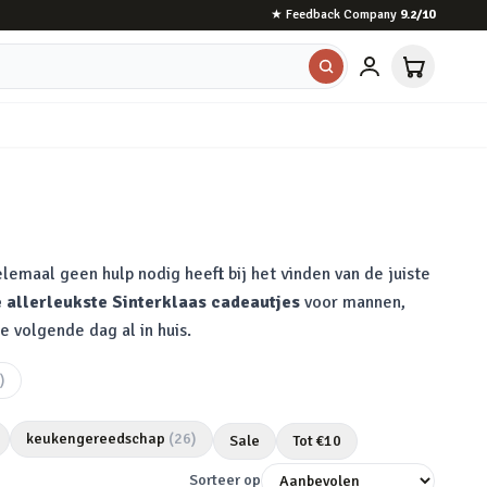
★
Feedback Company
9.2
/10
lemaal geen hulp nodig heeft bij het vinden van de juiste
 allerleukste Sinterklaas cadeautjes
voor mannen,
e volgende dag al in huis.
)
keukengereedschap
(
26
)
Sale
Tot €
10
Sorteer op