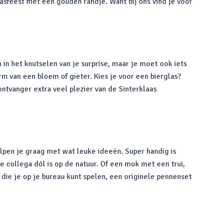
sfeest met een gouden randje. Want bij ons vind je voor
 in het knutselen van je surprise, maar je moet ook iets
rm van een bloem of gieter. Kies je voor een bierglas?
ntvanger extra veel plezier van de Sinterklaas
lpen je graag met wat leuke ideeën. Super handig is
e collega dól is op de natuur. Of een mok met een trui,
s die je op je bureau kunt spelen, een originele pennenset