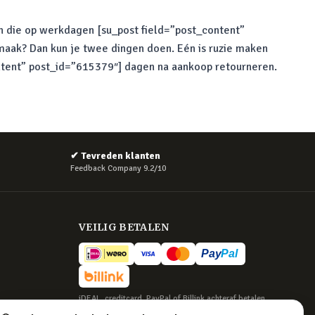
gen die op werkdagen [su_post field=”post_content”
maak? Dan kun je twee dingen doen. Eén is ruzie maken
content” post_id=”615379″] dagen na aankoop retourneren.
✔
Tevreden klanten
Feedback Company 9.2/10
VEILIG BETALEN
iDEAL, creditcard, PayPal of Billink achteraf betalen