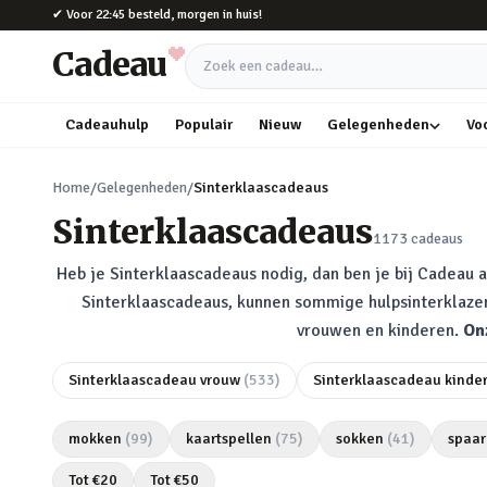
Naar hoofdinhoud
✔
Voor 22:45 besteld, morgen in huis!
Cadeau
Zoek een cadeau
Cadeauhulp
Populair
Nieuw
Gelegenheden
Vo
Home
/
Gelegenheden
/
Sinterklaascadeaus
Sinterklaascadeaus
1173
cadeaus
Heb je Sinterklaascadeaus nodig, dan ben je bij Cadeau a
Sinterklaascadeaus, kunnen sommige hulpsinterklazen
vrouwen en kinderen.
On
Sinterklaascadeau vrouw
(
533
)
Sinterklaascadeau kinde
mokken
(
99
)
kaartspellen
(
75
)
sokken
(
41
)
spaar
Tot €
20
Tot €
50