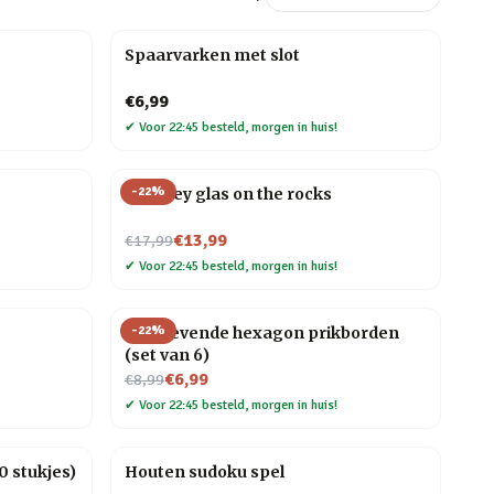
Spaarvarken met slot
€6,99
✔
Voor 22:45 besteld, morgen in huis!
-
22
%
Whiskey glas on the rocks
Nu voor
€13,99
€17,99
✔
Voor 22:45 besteld, morgen in huis!
-
22
%
Zelfklevende hexagon prikborden
(set van 6)
Nu voor
€6,99
€8,99
✔
Voor 22:45 besteld, morgen in huis!
 stukjes)
Houten sudoku spel