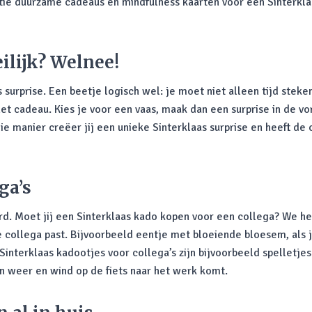
tie duurzame cadeaus en mindfulness kaarten voor een Sinterklaa
ilijk? Welnee!
urprise. Een beetje logisch wel: je moet niet alleen tijd steken
het cadeau. Kies je voor een vaas, maak dan een surprise in de vo
 manier creëer jij een unieke Sinterklaas surprise en heeft de o
ga’s
rd. Moet jij een Sinterklaas kado kopen voor een collega? We he
 collega past. Bijvoorbeeld eentje met bloeiende bloesem, als j
 Sinterklaas kadootjes voor collega’s zijn bijvoorbeeld spelletje
 in weer en wind op de fiets naar het werk komt.