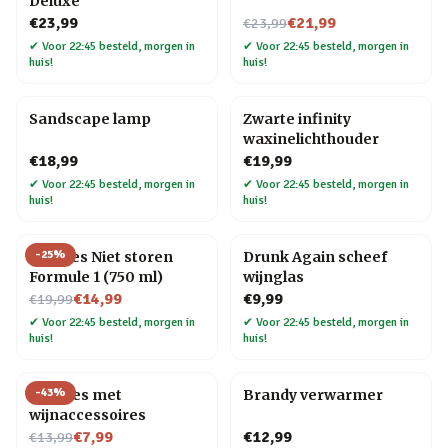
Deluxe
Nu voor
€23,99
€21,99
€23,99
✔
Voor 22:45 besteld, morgen in
✔
Voor 22:45 besteld, morgen in
huis!
huis!
Sandscape lamp
Zwarte infinity
waxinelichthouder
€18,99
€19,99
✔
Voor 22:45 besteld, morgen in
✔
Voor 22:45 besteld, morgen in
huis!
huis!
-
25
%
Bierfles Niet storen
Drunk Again scheef
Formule 1 (750 ml)
wijnglas
Nu voor
€14,99
€9,99
€19,99
✔
Voor 22:45 besteld, morgen in
✔
Voor 22:45 besteld, morgen in
huis!
huis!
-
43
%
Wijnfles met
Brandy verwarmer
wijnaccessoires
Nu voor
€7,99
€12,99
€13,99