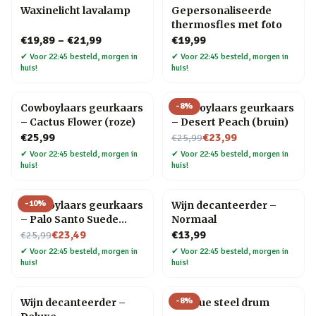
Waxinelicht lavalamp
Gepersonaliseerde
thermosfles met foto
€19,89
–
€21,99
€19,99
✔
Voor 22:45 besteld, morgen in
✔
Voor 22:45 besteld, morgen in
huis!
huis!
-
8
%
Cowboylaars geurkaars
Cowboylaars geurkaars
– Cactus Flower (roze)
– Desert Peach (bruin)
Nu voor
€25,99
€23,99
€25,99
✔
Voor 22:45 besteld, morgen in
✔
Voor 22:45 besteld, morgen in
huis!
huis!
-
10
%
Cowboylaars geurkaars
Wijn decanteerder –
– Palo Santo Suede
Normaal
Nu voor
(zwart)
€23,49
€13,99
€25,99
✔
Voor 22:45 besteld, morgen in
✔
Voor 22:45 besteld, morgen in
huis!
huis!
-
8
%
Wijn decanteerder –
Tongue steel drum