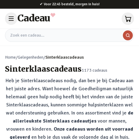
Naar hoofdinhoud
✔
Voor 22:45 besteld, morgen in huis!
Cadeau
Zoek een cadeau
Home
/
Gelegenheden
/
Sinterklaascadeaus
Sinterklaascadeaus
1173
cadeaus
Heb je Sinterklaascadeaus nodig, dan ben je bij Cadeau aan
het juiste adres. Want hoewel de Goedheiligman natuurlijk
helemaal geen hulp nodig heeft bij het vinden van de juiste
Sinterklaascadeaus, kunnen sommige hulpsinterklazen wel
wat ondersteuning gebruiken. In ons assortiment vind je
de
allerleukste Sinterklaas cadeautjes
voor mannen,
vrouwen en kinderen.
Onze cadeaus worden uit voorraad
geleverd
en heb je dus vaak de volgende dag al in huis.