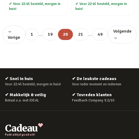
✔
Voor 22:45 besteld, morgen in
✔
Voor 22:45 besteld, morgen in
huis!
huis!
←
Volgende
…
…
1
19
20
21
49
Vorige
→
✔
Snel in huis
✔
De leukste cadeaus
Voor 22:45 besteld, morgen in huis!
Voor ieder moment en iedereen
✔
Makkelijk & veilig
✔
Tevreden klanten
Betaal o.a. met iDEAL
Feedback Company 9.2/10
Cadeau
Pakt altijd goed uit!