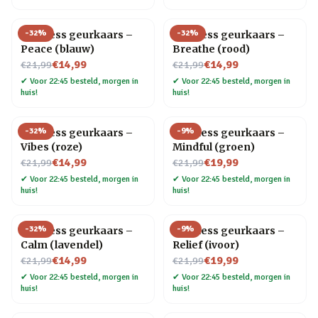
-
32
%
-
32
%
Wellness geurkaars –
Wellness geurkaars –
Peace (blauw)
Breathe (rood)
Nu voor
Nu voor
€14,99
€14,99
€21,99
€21,99
✔
Voor 22:45 besteld, morgen in
✔
Voor 22:45 besteld, morgen in
huis!
huis!
-
32
%
-
9
%
Wellness geurkaars –
Wellness geurkaars –
Vibes (roze)
Mindful (groen)
Nu voor
Nu voor
€14,99
€19,99
€21,99
€21,99
✔
Voor 22:45 besteld, morgen in
✔
Voor 22:45 besteld, morgen in
huis!
huis!
-
32
%
-
9
%
Wellness geurkaars –
Wellness geurkaars –
Calm (lavendel)
Relief (ivoor)
Nu voor
Nu voor
€14,99
€19,99
€21,99
€21,99
✔
Voor 22:45 besteld, morgen in
✔
Voor 22:45 besteld, morgen in
huis!
huis!