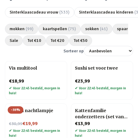
Sinterklaascadeau vrouw
(
533
)
Sinterklaascadeau kinderen
(
mokken
(
99
)
kaartspellen
(
75
)
sokken
(
41
)
spaarpott
Sale
Tot €
10
Tot €
20
Tot €
50
Sorteer op
Vis multitool
Sushi set voor twee
€18,99
€23,99
✔
Voor 22:45 besteld, morgen in
✔
Voor 22:45 besteld, morgen in
huis!
huis!
-
35
%
Konijn nachtlampje
Kattenfamilie
onderzetters (set van
Nu voor
6)
€19,99
€13,99
€30,99
✔
Voor 22:45 besteld, morgen in
✔
Voor 22:45 besteld, morgen in
huis!
huis!