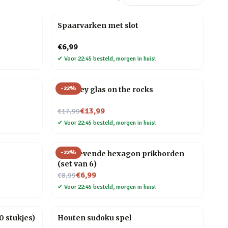
Spaarvarken met slot
€6,99
✔
Voor 22:45 besteld, morgen in huis!
-
22
%
Whiskey glas on the rocks
Nu voor
€13,99
€17,99
✔
Voor 22:45 besteld, morgen in huis!
-
22
%
Zelfklevende hexagon prikborden
(set van 6)
Nu voor
€6,99
€8,99
✔
Voor 22:45 besteld, morgen in huis!
 stukjes)
Houten sudoku spel