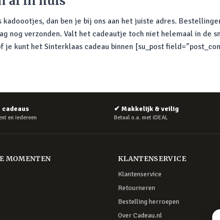
 al in huis
s kadoootjes, dan ben je bij ons aan het juiste adres. Bestellin
 nog verzonden. Valt het cadeautje toch niet helemaal in de s
of je kunt het Sinterklaas cadeau binnen [su_post field=”post_
e cadeaus
✔
Makkelijk & veilig
nt en iedereen
Betaal o.a. met iDEAL
RE MOMENTEN
KLANTENSERVICE
Klantenservice
Retourneren
Bestelling herroepen
Over Cadeau.nl