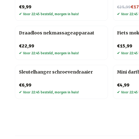
Nu voor
€9,99
€17
€25,99
✔
Voor 22:45 besteld, morgen in huis!
✔
Voor 22:45 
Draadloos nekmassageapparaat
Fiets mo
€22,99
€15,99
✔
Voor 22:45 besteld, morgen in huis!
✔
Voor 22:45 
Sleutelhanger schroevendraaier
Mini dart
€6,99
€4,99
✔
Voor 22:45 besteld, morgen in huis!
✔
Voor 22:45 