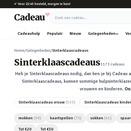
Naar hoofdinhoud
✔
Voor 22:45 besteld, morgen in huis!
Cadeau
Zoek een cadeau
Cadeauhulp
Populair
Nieuw
Gelegenheden
Vo
Home
/
Gelegenheden
/
Sinterklaascadeaus
Sinterklaascadeaus
1173
cadeaus
Heb je Sinterklaascadeaus nodig, dan ben je bij Cadeau a
Sinterklaascadeaus, kunnen sommige hulpsinterklazen
vrouwen en kinderen.
On
Sinterklaascadeau vrouw
(
533
)
Sinterklaascadeau kinde
mokken
(
99
)
kaartspellen
(
75
)
sokken
(
41
)
spaar
Tot €
20
Tot €
50