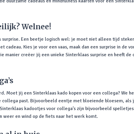
tie duurzame cadeaus en mindfulness kaarten voor een Sinterklaa
ilijk? Welnee!
urprise. Een beetje logisch wel: je moet niet alleen tijd steken
het cadeau. Kies je voor een vaas, maak dan een surprise in de vo
 manier creëer jij een unieke Sinterklaas surprise en heeft de o
ga’s
rd. Moet jij een Sinterklaas kado kopen voor een collega? We he
 collega past. Bijvoorbeeld eentje met bloeiende bloesem, als j
 Sinterklaas kadootjes voor collega’s zijn bijvoorbeeld spelletje
 in weer en wind op de fiets naar het werk komt.