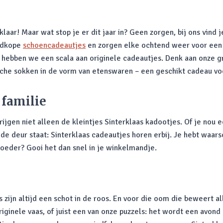
laar! Maar wat stop je er dit jaar in? Geen zorgen, bij ons vind 
oedkope
schoencadeautjes
en zorgen elke ochtend weer voor een g
 hebben we een scala aan originele cadeautjes. Denk aan onze gr
rische sokken in de vorm van etenswaren – een geschikt cadeau vo
 familie
krijgen niet alleen de kleintjes Sinterklaas kadootjes. Of je nou
de deur staat: Sinterklaas cadeautjes horen erbij. Je hebt waars
 moeder? Gooi het dan snel in je winkelmandje.
 zijn altijd een schot in de roos. En voor die oom die beweert a
riginele vaas, of juist een van onze puzzels: het wordt een avon