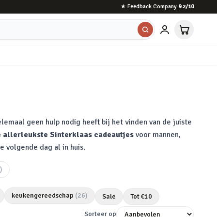
★
Feedback Company
9.2
/10
lemaal geen hulp nodig heeft bij het vinden van de juiste
 allerleukste Sinterklaas cadeautjes
voor mannen,
e volgende dag al in huis.
)
keukengereedschap
(
26
)
Sale
Tot €
10
Sorteer op