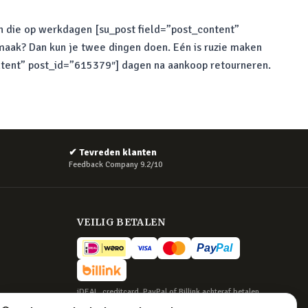
gen die op werkdagen [su_post field=”post_content”
maak? Dan kun je twee dingen doen. Eén is ruzie maken
content” post_id=”615379″] dagen na aankoop retourneren.
✔
Tevreden klanten
Feedback Company 9.2/10
VEILIG BETALEN
iDEAL, creditcard, PayPal of Billink achteraf betalen