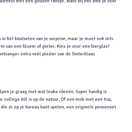
sfeest met een gouden randje. Want bij ons vind je voor
 in het knutselen van je surprise, maar je moet ook iets
rm van een bloem of gieter. Kies je voor een bierglas?
ntvanger extra veel plezier van de Sinterklaas
lpen je graag met wat leuke ideeën. Super handig is
e collega dól is op de natuur. Of een mok met een trui,
s die je op je bureau kunt spelen, een originele pennenset