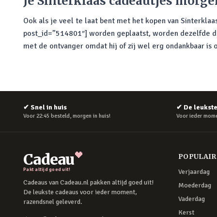
Je Sinterklaas cadeautjes morgen
Ook als je veel te laat bent met het kopen van Sinterklaa
post_id=”514801″] worden geplaatst, worden dezelfde dag
met de ontvanger omdat hij of zij wel erg ondankbaar is 
✔
Snel in huis
✔
De leukst
Voor 22:45 besteld, morgen in huis!
Voor ieder mome
Cadeau
POPULAI
Pakt altijd goed uit!
Verjaardag
Cadeaus van Cadeau.nl pakken altijd goed uit!
Moederdag
De leukste cadeaus voor ieder moment,
Vaderdag
razendsnel geleverd.
Kerst