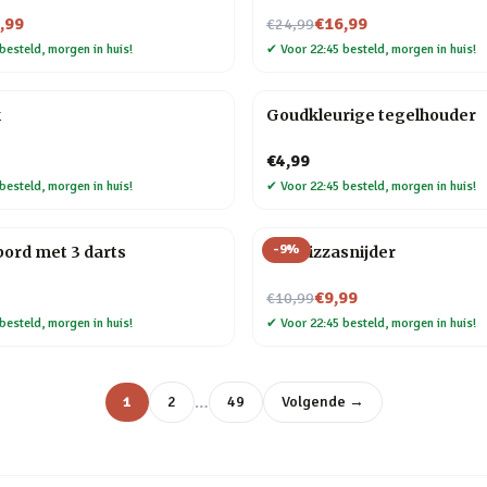
Nu voor
,99
€16,99
€24,99
besteld, morgen in huis!
✔
Voor 22:45 besteld, morgen in huis!
k
Goudkleurige tegelhouder
€4,99
besteld, morgen in huis!
✔
Voor 22:45 besteld, morgen in huis!
-
9
%
bord met 3 darts
Kat Pizzasnijder
Nu voor
€9,99
€10,99
besteld, morgen in huis!
✔
Voor 22:45 besteld, morgen in huis!
…
1
2
49
Volgende →