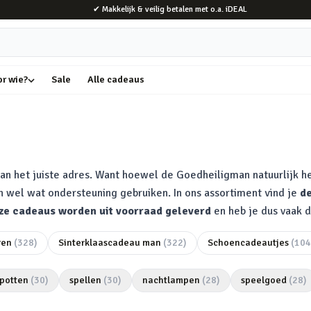
✔ Makkelijk & veilig betalen met o.a. iDEAL
or wie?
Sale
Alle cadeaus
an het juiste adres. Want hoewel de Goedheiligman natuurlijk he
 wel wat ondersteuning gebruiken. In ons assortiment vind je
de
ze cadeaus worden uit voorraad geleverd
en heb je dus vaak d
ren
(
328
)
Sinterklaascadeau man
(
322
)
Schoencadeautjes
(
104
potten
(
30
)
spellen
(
30
)
nachtlampen
(
28
)
speelgoed
(
28
)