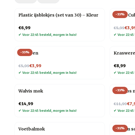
-
33
%
Plastic ijsblokjes (set van 30) – Kleur
Magic Cu
Nu voor
€6,99
€3,9
€5,99
✔
Voor 22:45 besteld, morgen in huis!
✔
Voor 22:45 
-
33
%
Veer pen
Kraswere
Nu voor
€3,99
€8,99
€5,99
✔
Voor 22:45 besteld, morgen in huis!
✔
Voor 22:45 
-
33
%
Walvis mok
Mini vos 
Nu voor
€14,99
€7,
€11,99
✔
Voor 22:45 besteld, morgen in huis!
✔
Voor 22:45 
-
31
%
Voetbalmok
Houten so