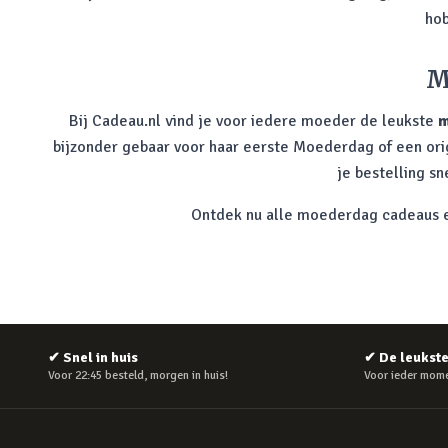
hob
M
Bij Cadeau.nl vind je voor iedere moeder de leukste
m
bijzonder gebaar voor haar eerste Moederdag of een origin
je bestelling s
Ontdek nu alle moederdag cadeaus en
✔
Snel in huis
✔
De leukst
Voor 22:45 besteld, morgen in huis!
Voor ieder mome