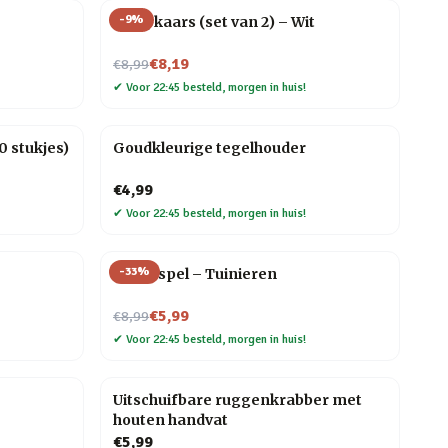
-
9
%
Druipkaars (set van 2) – Wit
Nu voor
€8,19
€8,99
✔
Voor 22:45 besteld, morgen in huis!
 stukjes)
Goudkleurige tegelhouder
€4,99
✔
Voor 22:45 besteld, morgen in huis!
-
33
%
Trivia spel – Tuinieren
Nu voor
€5,99
€8,99
✔
Voor 22:45 besteld, morgen in huis!
Uitschuifbare ruggenkrabber met
houten handvat
€5,99