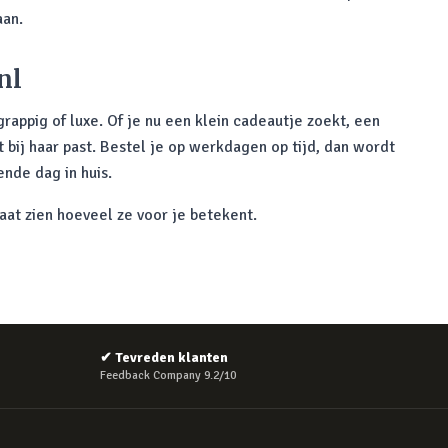
aan.
nl
 grappig of luxe. Of je nu een klein cadeautje zoekt, een
t bij haar past. Bestel je op werkdagen op tijd, dan wordt
nde dag in huis.
at zien hoeveel ze voor je betekent.
✔
Tevreden klanten
Feedback Company 9.2/10