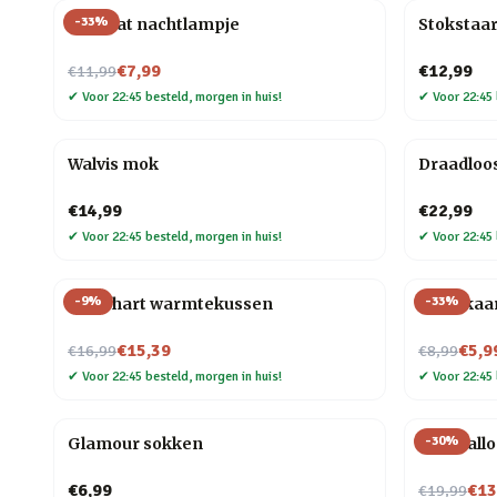
-
33
%
Mini kat nachtlampje
Stokstaar
Nu voor
€7,99
€12,99
€11,99
✔
Voor 22:45 besteld, morgen in huis!
✔
Voor 22:45 
Walvis mok
Draadloo
€14,99
€22,99
✔
Voor 22:45 besteld, morgen in huis!
✔
Voor 22:45 
-
9
%
-
33
%
Rood hart warmtekussen
Tarotkaa
Nu voor
Nu voor
€15,39
€5,9
€16,99
€8,99
✔
Voor 22:45 besteld, morgen in huis!
✔
Voor 22:45 
-
30
%
Glamour sokken
Blije ball
Nu voor
€6,99
€13
€19,99