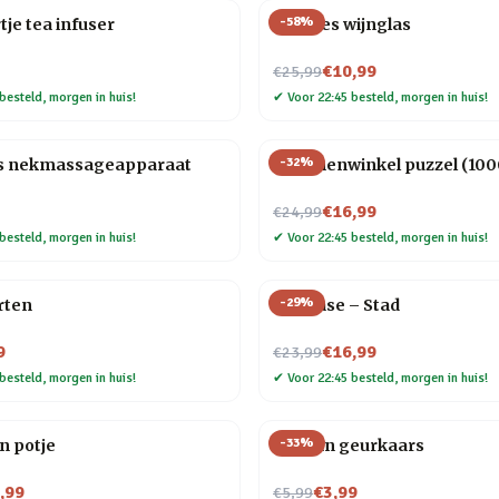
-
58
%
tje tea infuser
Wijnfles wijnglas
Nu voor
€10,99
€25,99
besteld, morgen in huis!
✔
Voor 22:45 besteld, morgen in huis!
-
32
%
s nekmassageapparaat
Bloemenwinkel puzzel (1000
Nu voor
€16,99
€24,99
besteld, morgen in huis!
✔
Voor 22:45 besteld, morgen in huis!
-
29
%
rten
Flip Vase – Stad
Nu voor
9
€16,99
€23,99
besteld, morgen in huis!
✔
Voor 22:45 besteld, morgen in huis!
-
33
%
on potje
Oceaan geurkaars
Nu voor
,99
€3,99
€5,99