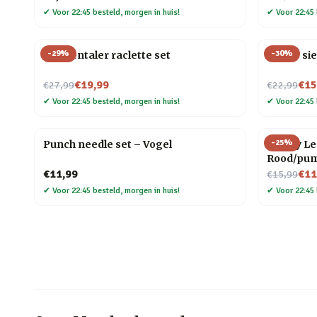
✔
Voor 22:45 besteld, morgen in huis!
✔
Voor 22:45 
-
29
%
-
30
%
Emmentaler raclette set
Snoep sie
Nu voor
Nu voor
€19,99
€15
€27,99
€22,99
✔
Voor 22:45 besteld, morgen in huis!
✔
Voor 22:45 
-
25
%
Punch needle set – Vogel
Happy Leg
Rood/pu
Nu voor
€11,99
€11
€15,99
✔
Voor 22:45 besteld, morgen in huis!
✔
Voor 22:45 