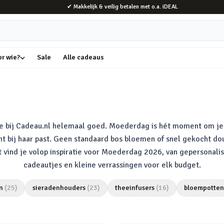
✔ Makkelijk & veilig betalen met o.a. iDEAL
or wie?
Sale
Alle cadeaus
je bij Cadeau.nl helemaal goed. Moederdag is hét moment om 
t bij haar past. Geen standaard bos bloemen of snel gekocht douc
ent vind je volop inspiratie voor Moederdag 2026, van gepersona
cadeautjes en kleine verrassingen voor elk budget.
n
(
25
)
sieradenhouders
(
23
)
theeinfusers
(
16
)
bloempotten