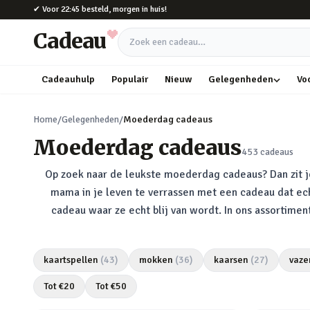
Naar hoofdinhoud
✔
Voor 22:45 besteld, morgen in huis!
Cadeau
Zoek een cadeau
Cadeauhulp
Populair
Nieuw
Gelegenheden
Vo
Home
/
Gelegenheden
/
Moederdag cadeaus
Moederdag cadeaus
453
cadeaus
Op zoek naar de leukste moederdag cadeaus? Dan zit 
mama in je leven te verrassen met een cadeau dat ech
cadeau waar ze echt blij van wordt. In ons assortim
kaartspellen
(
43
)
mokken
(
36
)
kaarsen
(
27
)
vaze
Tot €
20
Tot €
50