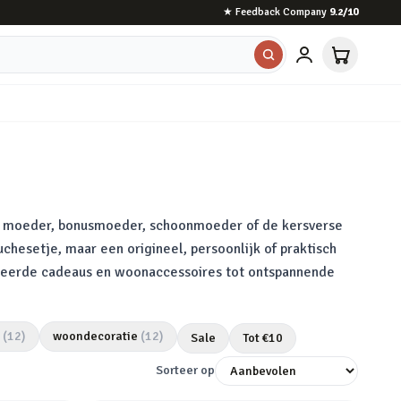
★
Feedback Company
9.2
/10
je moeder, bonusmoeder, schoonmoeder of de kersverse
hesetje, maar een origineel, persoonlijk of praktisch
liseerde cadeaus en woonaccessoires tot ontspannende
(
12
)
woondecoratie
(
12
)
Sale
Tot €
10
Sorteer op