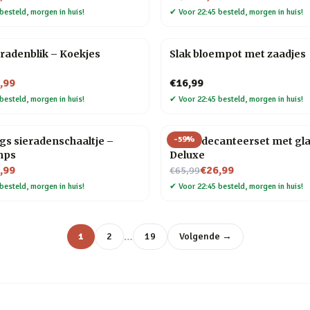
besteld, morgen in huis!
✔
Voor 22:45 besteld, morgen in huis!
radenblik – Koekjes
Slak bloempot met zaadjes
,99
€16,99
besteld, morgen in huis!
✔
Voor 22:45 besteld, morgen in huis!
-
59
%
s sieradenschaaltje –
Globe decanteerset met gl
mps
Deluxe
Nu voor
,99
€26,99
€65,99
besteld, morgen in huis!
✔
Voor 22:45 besteld, morgen in huis!
…
1
2
19
Volgende →