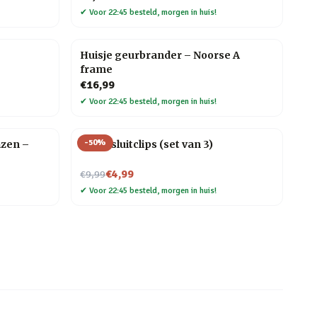
✔
Voor 22:45 besteld, morgen in huis!
Huisje geurbrander – Noorse A
frame
€16,99
✔
Voor 22:45 besteld, morgen in huis!
-
50
%
azen –
Kat afsluitclips (set van 3)
Nu voor
€4,99
€9,99
✔
Voor 22:45 besteld, morgen in huis!