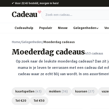
Naar hoofdinhoud
✔
Voor 22:45 besteld, morgen in huis!
Cadeau
Zoek een cadeau
Cadeauhulp
Populair
Nieuw
Gelegenheden
Vo
Home
/
Gelegenheden
/
Moederdag cadeaus
Moederdag cadeaus
453
cadeaus
Op zoek naar de leukste moederdag cadeaus? Dan zit 
mama in je leven te verrassen met een cadeau dat ech
cadeau waar ze echt blij van wordt. In ons assortim
kaartspellen
(
43
)
mokken
(
36
)
kaarsen
(
27
)
vaze
Tot €
20
Tot €
50