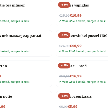
-
58
%
tje tea infuser
Wijnfles wijnglas
Nu voor
€10,99
€25,99
besteld, morgen in huis!
✔
Voor 22:45 besteld, morgen in huis!
-
32
%
s nekmassageapparaat
Bloemenwinkel puzzel (1000
Nu voor
€16,99
€24,99
besteld, morgen in huis!
✔
Voor 22:45 besteld, morgen in huis!
-
29
%
rten
Flip Vase – Stad
Nu voor
9
€16,99
€23,99
besteld, morgen in huis!
✔
Voor 22:45 besteld, morgen in huis!
-
33
%
on potje
Oceaan geurkaars
Nu voor
,99
€3,99
€5,99