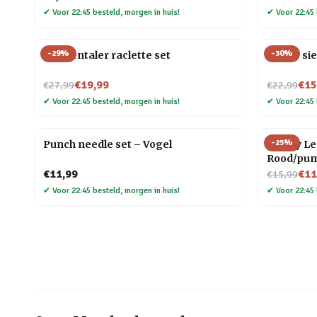
✔
Voor 22:45 besteld, morgen in huis!
✔
Voor 22:45 
-
29
%
-
30
%
Emmentaler raclette set
Snoep sie
Nu voor
Nu voor
€19,99
€15
€27,99
€22,99
✔
Voor 22:45 besteld, morgen in huis!
✔
Voor 22:45 
-
25
%
Punch needle set – Vogel
Happy Leg
Rood/pu
Nu voor
€11,99
€11
€15,99
✔
Voor 22:45 besteld, morgen in huis!
✔
Voor 22:45 