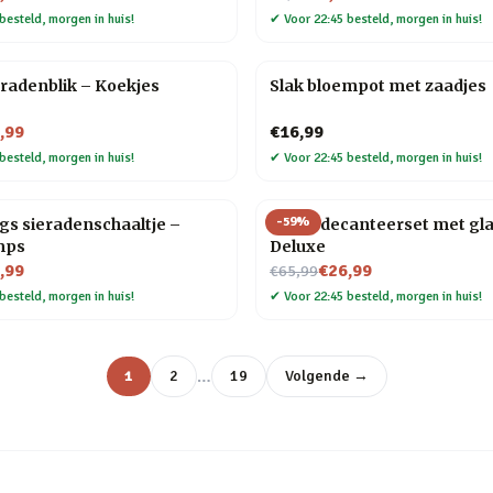
besteld, morgen in huis!
✔
Voor 22:45 besteld, morgen in huis!
radenblik – Koekjes
Slak bloempot met zaadjes
,99
€16,99
besteld, morgen in huis!
✔
Voor 22:45 besteld, morgen in huis!
-
59
%
s sieradenschaaltje –
Globe decanteerset met gl
mps
Deluxe
Nu voor
,99
€26,99
€65,99
besteld, morgen in huis!
✔
Voor 22:45 besteld, morgen in huis!
…
1
2
19
Volgende →