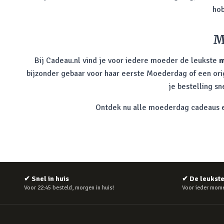
hob
M
Bij Cadeau.nl vind je voor iedere moeder de leukste
m
bijzonder gebaar voor haar eerste Moederdag of een origin
je bestelling s
Ontdek nu alle moederdag cadeaus en
✔
Snel in huis
✔
De leukst
Voor 22:45 besteld, morgen in huis!
Voor ieder mome