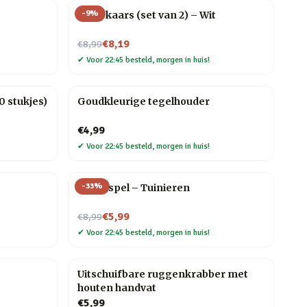
-
9
%
Druipkaars (set van 2) – Wit
Nu voor
€8,19
€8,99
✔
Voor 22:45 besteld, morgen in huis!
 stukjes)
Goudkleurige tegelhouder
€4,99
✔
Voor 22:45 besteld, morgen in huis!
-
33
%
Trivia spel – Tuinieren
Nu voor
€5,99
€8,99
✔
Voor 22:45 besteld, morgen in huis!
Uitschuifbare ruggenkrabber met
houten handvat
€5,99