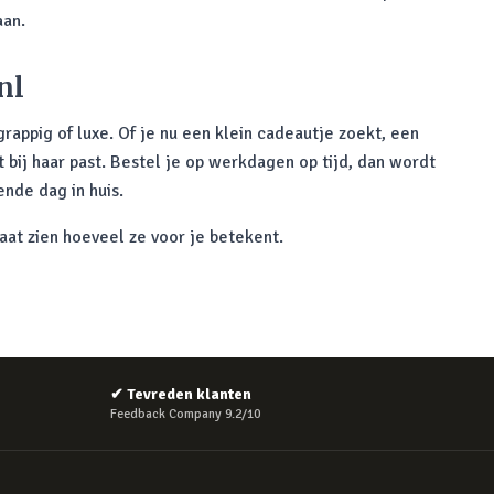
aan.
nl
 grappig of luxe. Of je nu een klein cadeautje zoekt, een
t bij haar past. Bestel je op werkdagen op tijd, dan wordt
nde dag in huis.
at zien hoeveel ze voor je betekent.
✔
Tevreden klanten
Feedback Company 9.2/10