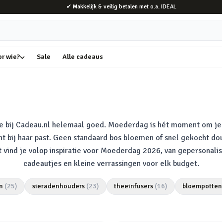
✔ Makkelijk & veilig betalen met o.a. iDEAL
or wie?
Sale
Alle cadeaus
je bij Cadeau.nl helemaal goed. Moederdag is hét moment om 
t bij haar past. Geen standaard bos bloemen of snel gekocht douc
ent vind je volop inspiratie voor Moederdag 2026, van gepersona
cadeautjes en kleine verrassingen voor elk budget.
n
(
25
)
sieradenhouders
(
23
)
theeinfusers
(
16
)
bloempotten