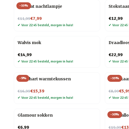
-
33
%
Mini kat nachtlampje
Stokstaar
Nu voor
€7,99
€12,99
€11,99
✔
Voor 22:45 besteld, morgen in huis!
✔
Voor 22:45 
Walvis mok
Draadloo
€14,99
€22,99
✔
Voor 22:45 besteld, morgen in huis!
✔
Voor 22:45 
-
9
%
-
33
%
Rood hart warmtekussen
Tarotkaa
Nu voor
Nu voor
€15,39
€5,9
€16,99
€8,99
✔
Voor 22:45 besteld, morgen in huis!
✔
Voor 22:45 
-
30
%
Glamour sokken
Blije ball
Nu voor
€6,99
€13
€19,99