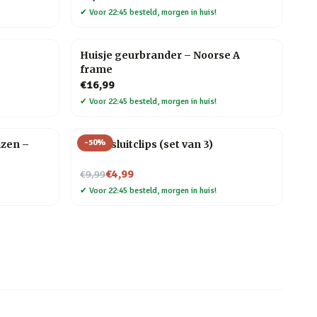
✔
Voor 22:45 besteld, morgen in huis!
Huisje geurbrander – Noorse A
frame
€16,99
✔
Voor 22:45 besteld, morgen in huis!
-
50
%
azen –
Kat afsluitclips (set van 3)
Nu voor
€4,99
€9,99
✔
Voor 22:45 besteld, morgen in huis!