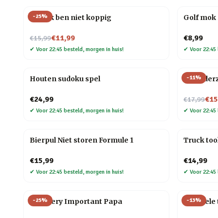
-
25
%
Mok Ik ben niet koppig
Golf mok 
Nu voor
€11,99
€8,99
€15,99
✔
Voor 22:45 besteld, morgen in huis!
✔
Voor 22:45 
-
11
%
Houten sudoku spel
LP onderz
Nu voor
€24,99
€15
€17,99
✔
Voor 22:45 besteld, morgen in huis!
✔
Voor 22:45 
Bierpul Niet storen Formule 1
Truck too
€15,99
€14,99
✔
Voor 22:45 besteld, morgen in huis!
✔
Voor 22:45 
-
25
%
-
13
%
Mok Very Important Papa
Flexibele