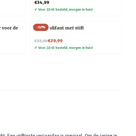
€34,99
✔
Voor 22:45 besteld, morgen in huis!
-
12
%
 voor de
Memo olifant met stift
Nu voor
€29,99
€33,99
✔
Voor 22:45 besteld, morgen in huis!
. Een vijftigste verjaardag is speciaal. Om de jarige in