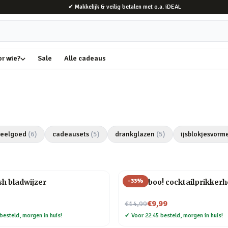
✔ Makkelijk & veilig betalen met o.a. iDEAL
or wie?
Sale
Alle cadeaus
peelgoed
(
6
)
cadeausets
(
5
)
drankglazen
(
5
)
ijsblokjesvorm
-
33
%
h bladwijzer
Pick a boo! cocktailprikker
Nu voor
€9,99
€14,99
besteld, morgen in huis!
✔
Voor 22:45 besteld, morgen in huis!