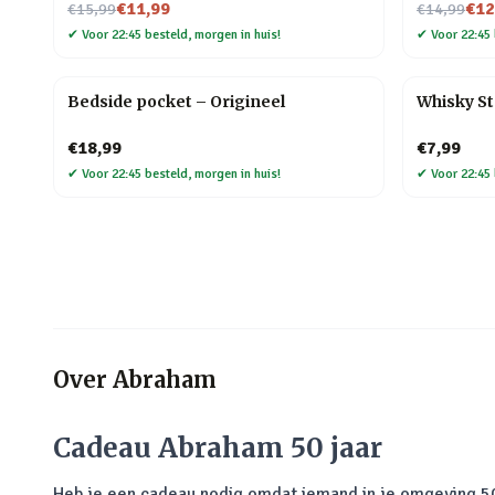
Nu voor
Nu voor
€11,99
€12
€15,99
€14,99
✔
Voor 22:45 besteld, morgen in huis!
✔
Voor 22:45 
Bedside pocket – Origineel
Whisky St
€18,99
€7,99
✔
Voor 22:45 besteld, morgen in huis!
✔
Voor 22:45 
Over
Abraham
Cadeau Abraham 50 jaar
Heb je een cadeau nodig omdat iemand in je omgeving 50 ja