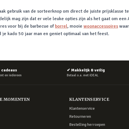
aak gebruik van de sorteerknop om direct de juiste prijsklasse t
idelijk mag zijn dat er vele leuke opties zijn als het gaat om e
oires voor bij de barbecue of
borrel
, mooie
woonaccessoires
waaro
 je kado 50 jaar man en geniet optimaal van het feest.
e cadeaus
✔
Makkelijk & veilig
nt en iedereen
Betaal o.a. met iDEAL
RE MOMENTEN
KLANTENSERVICE
Klantenservice
Retourneren
Bestelling herroepen