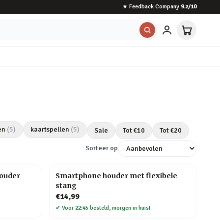
★
Feedback Company
9.2
/10
en
(
5
)
kaartspellen
(
5
)
Sale
Tot €
10
Tot €
20
Sorteer op
houder
Smartphone houder met flexibele
stang
€14,99
✔
Voor 22:45 besteld, morgen in huis!