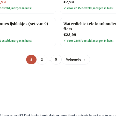
,99
€7,99
besteld, morgen in huis!
✔
Voor 22:45 besteld, morgen in huis!
ones ijsblokjes (set van 9)
Waterdichte telefoonhouder
fiets
€22,99
besteld, morgen in huis!
✔
Voor 22:45 besteld, morgen in huis!
…
1
2
5
Volgende →
ar wordt? Dat betekent dat er een fantastisch feest op je wacht