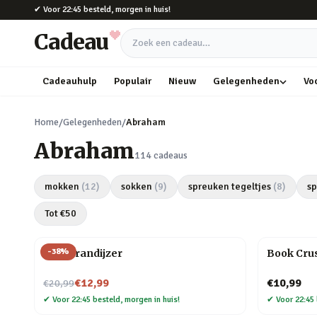
Naar hoofdinhoud
✔
Voor 22:45 besteld, morgen in huis!
Cadeau
Zoek een cadeau
Cadeauhulp
Populair
Nieuw
Gelegenheden
Vo
Home
/
Gelegenheden
/
Abraham
Abraham
114
cadeaus
mokken
(
12
)
sokken
(
9
)
spreuken tegeltjes
(
8
)
s
Tot €
50
-
38
%
BBQ brandijzer
Book Crus
Nu voor
€12,99
€10,99
€20,99
✔
Voor 22:45 besteld, morgen in huis!
✔
Voor 22:45 