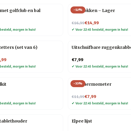
-
12
%
met golfclub en bal
Bier sokken – Lager
Nu voor
€14,99
€16,99
besteld, morgen in huis!
✔
Voor 22:45 besteld, morgen in huis!
etters (set van 6)
Uitschuifbare ruggenkrabb
,99
€7,99
besteld, morgen in huis!
✔
Voor 22:45 besteld, morgen in huis!
-
33
%
lkit
Wijn thermometer
Nu voor
€7,99
€11,99
besteld, morgen in huis!
✔
Voor 22:45 besteld, morgen in huis!
 tablethouder
Elpee lijst