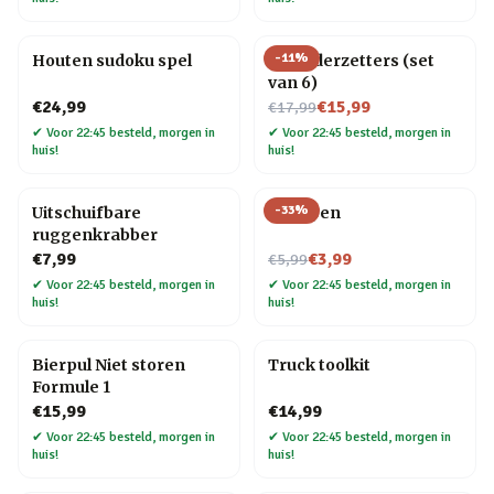
-
11
%
Houten sudoku spel
LP onderzetters (set
van 6)
Nu voor
€24,99
€15,99
€17,99
✔
Voor 22:45 besteld, morgen in
✔
Voor 22:45 besteld, morgen in
huis!
huis!
-
33
%
Uitschuifbare
Veer pen
ruggenkrabber
Nu voor
€7,99
€3,99
€5,99
✔
Voor 22:45 besteld, morgen in
✔
Voor 22:45 besteld, morgen in
huis!
huis!
Bierpul Niet storen
Truck toolkit
Formule 1
€15,99
€14,99
✔
Voor 22:45 besteld, morgen in
✔
Voor 22:45 besteld, morgen in
huis!
huis!