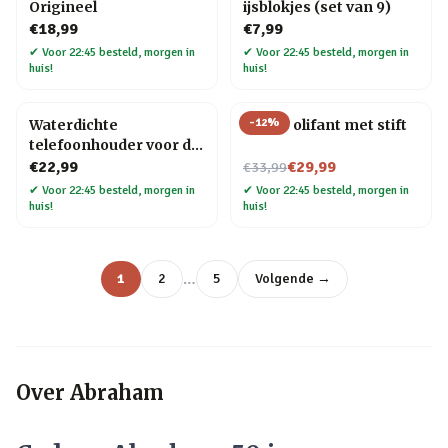
Origineel
ijsblokjes (set van 9)
€18,99
€7,99
✔
Voor 22:45 besteld, morgen in
✔
Voor 22:45 besteld, morgen in
huis!
huis!
-
12
%
Waterdichte
Memo olifant met stift
telefoonhouder voor de
fiets
Nu voor
€22,99
€29,99
€33,99
✔
Voor 22:45 besteld, morgen in
✔
Voor 22:45 besteld, morgen in
huis!
huis!
…
1
2
5
Volgende →
Over
Abraham