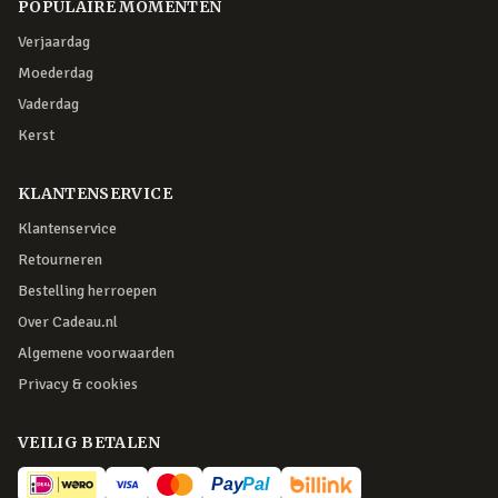
POPULAIRE MOMENTEN
Verjaardag
Moederdag
Vaderdag
Kerst
KLANTENSERVICE
Klantenservice
Retourneren
Bestelling herroepen
Over Cadeau.nl
Algemene voorwaarden
Privacy & cookies
VEILIG BETALEN