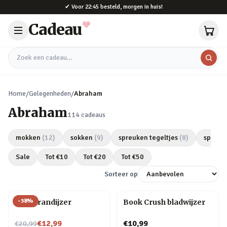
Naar hoofdinhoud
✔
Voor 22:45 besteld, morgen in huis!
Cadeau
Zoek een cadeau
Home
/
Gelegenheden
/
Abraham
Abraham
114
cadeaus
mokken
(
12
)
sokken
(
9
)
spreuken tegeltjes
(
8
)
speelg
Sale
Tot €
10
Tot €
20
Tot €
50
Sorteer op
-
38
%
BBQ brandijzer
Book Crush bladwijzer
Nu voor
€12,99
€10,99
€20,99