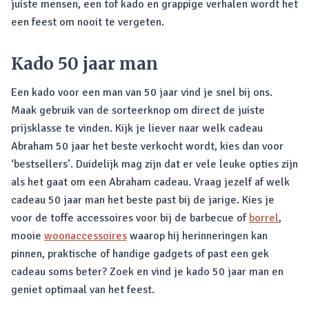
juiste mensen, een tof kado en grappige verhalen wordt het
een feest om nooit te vergeten.
Kado 50 jaar man
Een kado voor een man van 50 jaar vind je snel bij ons.
Maak gebruik van de sorteerknop om direct de juiste
prijsklasse te vinden. Kijk je liever naar welk cadeau
Abraham 50 jaar het beste verkocht wordt, kies dan voor
‘bestsellers’. Duidelijk mag zijn dat er vele leuke opties zijn
als het gaat om een Abraham cadeau. Vraag jezelf af welk
cadeau 50 jaar man het beste past bij de jarige. Kies je
voor de toffe accessoires voor bij de barbecue of
borrel
,
mooie
woonaccessoires
waarop hij herinneringen kan
pinnen, praktische of handige gadgets of past een gek
cadeau soms beter? Zoek en vind je kado 50 jaar man en
geniet optimaal van het feest.