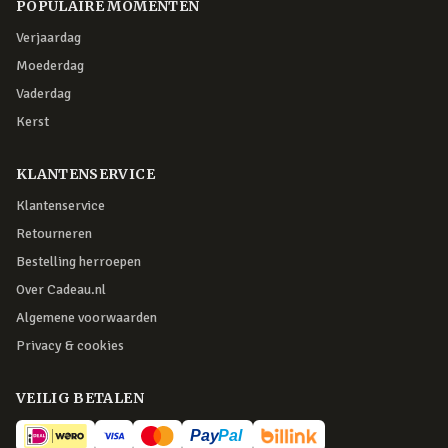
POPULAIRE MOMENTEN
Verjaardag
Moederdag
Vaderdag
Kerst
KLANTENSERVICE
Klantenservice
Retourneren
Bestelling herroepen
Over Cadeau.nl
Algemene voorwaarden
Privacy & cookies
VEILIG BETALEN