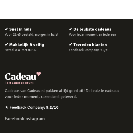
✔
Snel in huis
✔
De leukste cadeaus
Voor 22:45 besteld, morgen in huis!
Voor ieder moment en iedereen
✔
Makkelijk & veilig
✔
Tevreden klanten
Betaal o.a. met iDEAL
Feedback Company 9.2/10
Cadeau
Pakt altijd goed uit!
Cadeaus van Cadeau.nl pakken altijd goed uit! De leukste cadeaus
voor ieder moment, razendsnel geleverd.
★
Feedback Company
:
9.2
/10
Facebook
Instagram