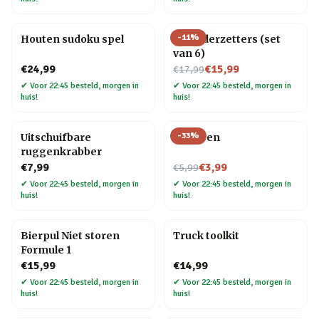
-
11
%
Houten sudoku spel
LP onderzetters (set
van 6)
Nu voor
€24,99
€15,99
€17,99
✔
Voor 22:45 besteld, morgen in
✔
Voor 22:45 besteld, morgen in
huis!
huis!
-
33
%
Uitschuifbare
Veer pen
ruggenkrabber
Nu voor
€7,99
€3,99
€5,99
✔
Voor 22:45 besteld, morgen in
✔
Voor 22:45 besteld, morgen in
huis!
huis!
Bierpul Niet storen
Truck toolkit
Formule 1
€15,99
€14,99
✔
Voor 22:45 besteld, morgen in
✔
Voor 22:45 besteld, morgen in
huis!
huis!