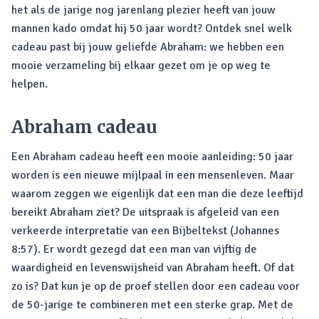
het als de jarige nog jarenlang plezier heeft van jouw
mannen kado omdat hij 50 jaar wordt? Ontdek snel welk
cadeau past bij jouw geliefde Abraham: we hebben een
mooie verzameling bij elkaar gezet om je op weg te
helpen.
Abraham cadeau
Een Abraham cadeau heeft een mooie aanleiding: 50 jaar
worden is een nieuwe mijlpaal in een mensenleven. Maar
waarom zeggen we eigenlijk dat een man die deze leeftijd
bereikt Abraham ziet? De uitspraak is afgeleid van een
verkeerde interpretatie van een Bijbeltekst (Johannes
8:57). Er wordt gezegd dat een man van vijftig de
waardigheid en levenswijsheid van Abraham heeft. Of dat
zo is? Dat kun je op de proef stellen door een cadeau voor
de 50-jarige te combineren met een sterke grap. Met de