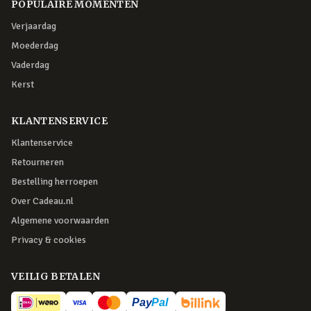
POPULAIRE MOMENTEN
Verjaardag
Moederdag
Vaderdag
Kerst
KLANTENSERVICE
Klantenservice
Retourneren
Bestelling herroepen
Over Cadeau.nl
Algemene voorwaarden
Privacy & cookies
VEILIG BETALEN