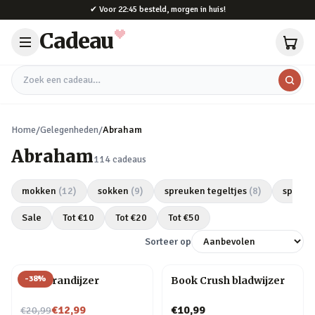
Naar hoofdinhoud
✔
Voor 22:45 besteld, morgen in huis!
Cadeau
Zoek een cadeau
Home
/
Gelegenheden
/
Abraham
Abraham
114
cadeaus
mokken
(
12
)
sokken
(
9
)
spreuken tegeltjes
(
8
)
speelg
Sale
Tot €
10
Tot €
20
Tot €
50
Sorteer op
-
38
%
BBQ brandijzer
Book Crush bladwijzer
Nu voor
€12,99
€10,99
€20,99