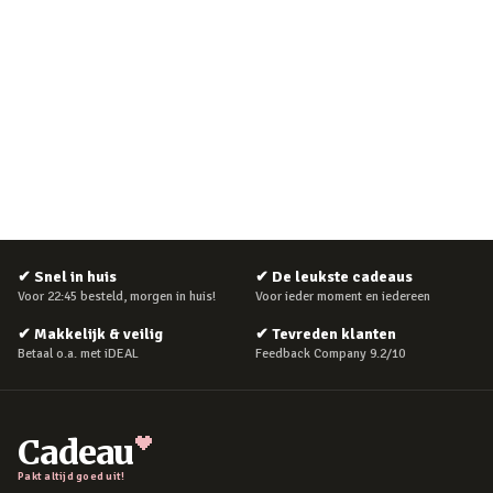
✔
Snel in huis
✔
De leukste cadeaus
Voor 22:45 besteld, morgen in huis!
Voor ieder moment en iedereen
✔
Makkelijk & veilig
✔
Tevreden klanten
Betaal o.a. met iDEAL
Feedback Company 9.2/10
Cadeau
Pakt altijd goed uit!