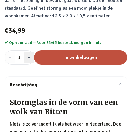
aan of het zonnig of bewolkt gaat worden. Op een houten
standaard. Geef het stormglas een mooi plekje in de
woonkamer. Afmeting: 12,5 x 2,9 x 10,5 centimeter.
€34,99
✔ Op voorraad —
Voor 22:45 besteld, morgen in huis!
−
Aantal
+
:
In winkelwagen
1
Beschrijving
⌄
Stormglas in de vorm van een
wolk van Bitten
Niets is zo veranderlijk als het weer in Nederland. Doe
een poging tot het voorspellen van het weer met