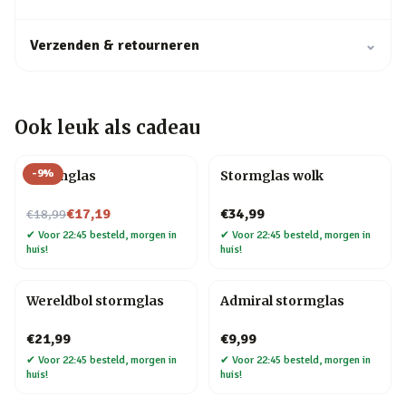
Verzenden & retourneren
⌄
Ook leuk als cadeau
-
9
%
Stormglas
Stormglas wolk
Nu voor
€17,19
€34,99
€18,99
✔
Voor 22:45 besteld, morgen in
✔
Voor 22:45 besteld, morgen in
huis!
huis!
Wereldbol stormglas
Admiral stormglas
€21,99
€9,99
✔
Voor 22:45 besteld, morgen in
✔
Voor 22:45 besteld, morgen in
huis!
huis!