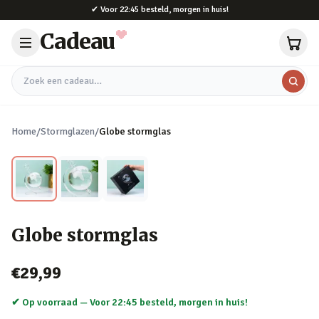
Naar hoofdinhoud
✔
Voor 22:45 besteld, morgen in huis!
Cadeau
Zoek een cadeau
Home
/
Stormglazen
/
Globe stormglas
Globe stormglas
€29,99
✔ Op voorraad —
Voor 22:45 besteld, morgen in huis!