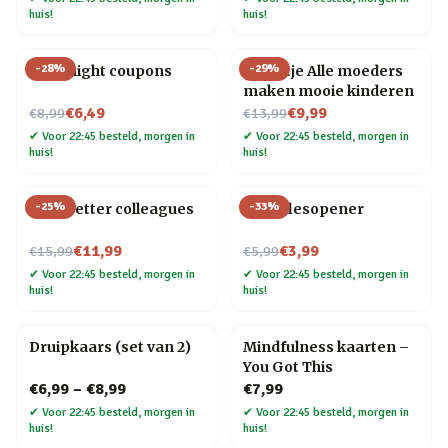
huis!
huis!
-
28
%
-
29
%
Date night coupons
Tegeltje Alle moeders
maken mooie kinderen
Nu voor
Nu voor
€6,49
€9,99
€8,99
€13,99
✔
Voor 22:45 besteld, morgen in
✔
Voor 22:45 besteld, morgen in
huis!
huis!
-
25
%
-
33
%
Mok Better colleagues
Fiets flesopener
Nu voor
Nu voor
€11,99
€3,99
€15,99
€5,99
✔
Voor 22:45 besteld, morgen in
✔
Voor 22:45 besteld, morgen in
huis!
huis!
Druipkaars (set van 2)
Mindfulness kaarten –
You Got This
€6,99
–
€8,99
€7,99
✔
Voor 22:45 besteld, morgen in
✔
Voor 22:45 besteld, morgen in
huis!
huis!