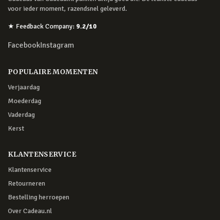
voor ieder moment, razendsnel geleverd.
★
Feedback Company
:
9.2
/10
Facebook
Instagram
POPULAIRE MOMENTEN
Verjaardag
Moederdag
Vaderdag
Kerst
KLANTENSERVICE
Klantenservice
Retourneren
Bestelling herroepen
Over Cadeau.nl