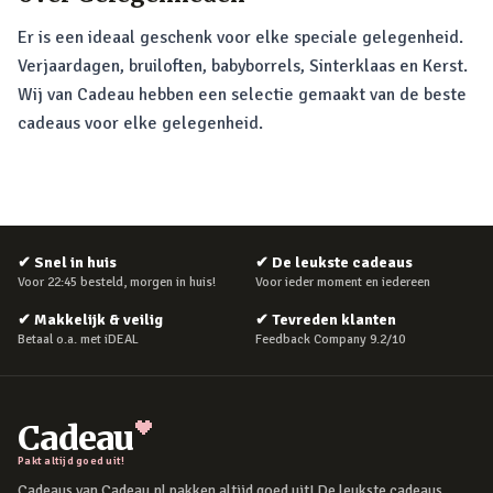
Er is een ideaal geschenk voor elke speciale gelegenheid.
Verjaardagen, bruiloften, babyborrels, Sinterklaas en Kerst.
Wij van Cadeau hebben een selectie gemaakt van de beste
cadeaus voor elke gelegenheid.
✔
Snel in huis
✔
De leukste cadeaus
Voor 22:45 besteld, morgen in huis!
Voor ieder moment en iedereen
✔
Makkelijk & veilig
✔
Tevreden klanten
Betaal o.a. met iDEAL
Feedback Company 9.2/10
Cadeau
Pakt altijd goed uit!
Cadeaus van Cadeau.nl pakken altijd goed uit! De leukste cadeaus