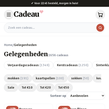
Naar hoofdinhoud
✔
Voor 22:45 besteld, morgen in huis!
Cadeau
Zoek een cadeau
Home
/
Gelegenheden
Gelegenheden
1656
cadeaus
Verjaardagscadeaus
(
1349
)
Kerstcadeaus
(
1250
)
Sinterk
mokken
(
191
)
kaartspellen
(
100
)
sokken
(
50
)
keuken
Sale
Tot €
10
Tot €
20
Tot €
50
Sorteer op
-
21
%
-
38
%