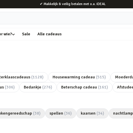
✔ Makkelijk & veilig betalen met o.a. iDEAL
or wie?
Sale
Alle cadeaus
terklaascadeaus
(
1128
)
Housewarming cadeau
(
515
)
Moederda
us
(
306
)
Bedankje
(
276
)
Beterschap cadeau
(
161
)
Afstude
ukengereedschap
(
38
)
spellen
(
36
)
kaarsen
(
34
)
nachtlam