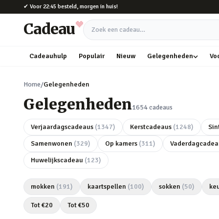
Naar hoofdinhoud
✔
Voor 22:45 besteld, morgen in huis!
Cadeau
Zoek een cadeau
Cadeauhulp
Populair
Nieuw
Gelegenheden
Vo
Home
/
Gelegenheden
Gelegenheden
1654
cadeaus
Verjaardagscadeaus
(
1347
)
Kerstcadeaus
(
1248
)
Sin
Samenwonen
(
329
)
Op kamers
(
311
)
Vaderdagcadea
Huwelijkscadeau
(
123
)
mokken
(
191
)
kaartspellen
(
100
)
sokken
(
50
)
ke
Tot €
20
Tot €
50