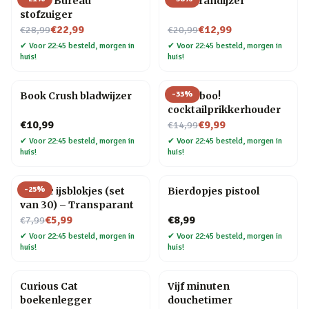
Henry Bureau
BBQ brandijzer
stofzuiger
Nu voor
Nu voor
€22,99
€12,99
€28,99
€20,99
✔
Voor 22:45 besteld, morgen in
✔
Voor 22:45 besteld, morgen in
huis!
huis!
-
33
%
Book Crush bladwijzer
Pick a boo!
cocktailprikkerhouder
Nu voor
€10,99
€9,99
€14,99
✔
Voor 22:45 besteld, morgen in
✔
Voor 22:45 besteld, morgen in
huis!
huis!
-
25
%
Plastic ijsblokjes (set
Bierdopjes pistool
van 30) – Transparant
Nu voor
€5,99
€8,99
€7,99
✔
Voor 22:45 besteld, morgen in
✔
Voor 22:45 besteld, morgen in
huis!
huis!
Curious Cat
Vijf minuten
boekenlegger
douchetimer