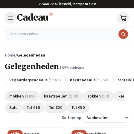
Naar hoofdinhoud
✔
Voor 22:45 besteld, morgen in huis!
Cadeau
Zoek een cadeau
Home
/
Gelegenheden
Gelegenheden
1656
cadeaus
Verjaardagscadeaus
(
1349
)
Kerstcadeaus
(
1250
)
Sinterk
mokken
(
191
)
kaartspellen
(
100
)
sokken
(
50
)
keuken
Sale
Tot €
10
Tot €
20
Tot €
50
Sorteer op
-
21
%
-
38
%