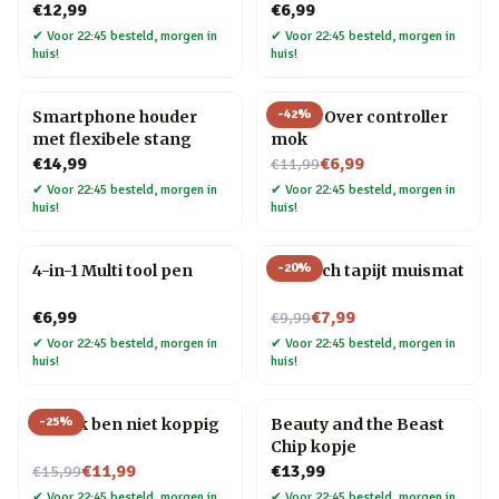
€12,99
€6,99
✔
Voor 22:45 besteld, morgen in
✔
Voor 22:45 besteld, morgen in
huis!
huis!
-
42
%
Smartphone houder
Game Over controller
met flexibele stang
mok
Nu voor
€14,99
€6,99
€11,99
✔
Voor 22:45 besteld, morgen in
✔
Voor 22:45 besteld, morgen in
huis!
huis!
-
20
%
4-in-1 Multi tool pen
Perzisch tapijt muismat
Nu voor
€6,99
€7,99
€9,99
✔
Voor 22:45 besteld, morgen in
✔
Voor 22:45 besteld, morgen in
huis!
huis!
-
25
%
Mok Ik ben niet koppig
Beauty and the Beast
Chip kopje
Nu voor
€11,99
€13,99
€15,99
✔
Voor 22:45 besteld, morgen in
✔
Voor 22:45 besteld, morgen in