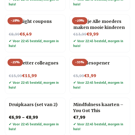
huis!
huis!
-
28
%
-
29
%
Date night coupons
Tegeltje Alle moeders
maken mooie kinderen
Nu voor
Nu voor
€6,49
€9,99
€8,99
€13,99
✔
Voor 22:45 besteld, morgen in
✔
Voor 22:45 besteld, morgen in
huis!
huis!
-
25
%
-
33
%
Mok Better colleagues
Fiets flesopener
Nu voor
Nu voor
€11,99
€3,99
€15,99
€5,99
✔
Voor 22:45 besteld, morgen in
✔
Voor 22:45 besteld, morgen in
huis!
huis!
Druipkaars (set van 2)
Mindfulness kaarten –
You Got This
€6,99
–
€8,99
€7,99
✔
Voor 22:45 besteld, morgen in
✔
Voor 22:45 besteld, morgen in
huis!
huis!