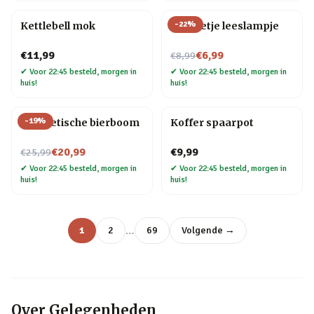
-
22
%
Kettlebell mok
Mannetje leeslampje
Nu voor
€11,99
€6,99
€8,99
✔
Voor 22:45 besteld, morgen in
✔
Voor 22:45 besteld, morgen in
huis!
huis!
-
19
%
Magnetische bierboom
Koffer spaarpot
Nu voor
€20,99
€9,99
€25,99
✔
Voor 22:45 besteld, morgen in
✔
Voor 22:45 besteld, morgen in
huis!
huis!
…
1
2
69
Volgende →
Over
Gelegenheden