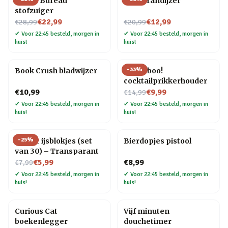
Henry Bureau
BBQ brandijzer
stofzuiger
Nu voor
Nu voor
€22,99
€12,99
€28,99
€20,99
✔
Voor 22:45 besteld, morgen in
✔
Voor 22:45 besteld, morgen in
huis!
huis!
-
33
%
Book Crush bladwijzer
Pick a boo!
cocktailprikkerhouder
Nu voor
€10,99
€9,99
€14,99
✔
Voor 22:45 besteld, morgen in
✔
Voor 22:45 besteld, morgen in
huis!
huis!
-
25
%
Plastic ijsblokjes (set
Bierdopjes pistool
van 30) – Transparant
Nu voor
€5,99
€8,99
€7,99
✔
Voor 22:45 besteld, morgen in
✔
Voor 22:45 besteld, morgen in
huis!
huis!
Curious Cat
Vijf minuten
boekenlegger
douchetimer