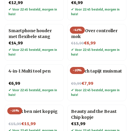
€12,99
€6,99
✔
Voor 22:45 besteld, morgen in
✔
Voor 22:45 besteld, morgen in
huis!
huis!
-
42
%
Smartphone houder
Game Over controller
met flexibele stang
mok
Nu voor
€14,99
€6,99
€11,99
✔
Voor 22:45 besteld, morgen in
✔
Voor 22:45 besteld, morgen in
huis!
huis!
-
20
%
4-in-1 Multi tool pen
Perzisch tapijt muismat
Nu voor
€6,99
€7,99
€9,99
✔
Voor 22:45 besteld, morgen in
✔
Voor 22:45 besteld, morgen in
huis!
huis!
-
25
%
Mok Ik ben niet koppig
Beauty and the Beast
Chip kopje
Nu voor
€11,99
€13,99
€15,99
✔
Voor 22:45 besteld, morgen in
✔
Voor 22:45 besteld, morgen in