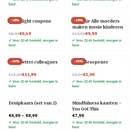
huis!
huis!
-
28
%
-
29
%
Date night coupons
Tegeltje Alle moeders
maken mooie kinderen
Nu voor
Nu voor
€6,49
€9,99
€8,99
€13,99
✔
Voor 22:45 besteld, morgen in
✔
Voor 22:45 besteld, morgen in
huis!
huis!
-
25
%
-
33
%
Mok Better colleagues
Fiets flesopener
Nu voor
Nu voor
€11,99
€3,99
€15,99
€5,99
✔
Voor 22:45 besteld, morgen in
✔
Voor 22:45 besteld, morgen in
huis!
huis!
Druipkaars (set van 2)
Mindfulness kaarten –
You Got This
€6,99
–
€8,99
€7,99
✔
Voor 22:45 besteld, morgen in
✔
Voor 22:45 besteld, morgen in
huis!
huis!