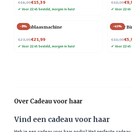
Nu voor
Nu voor
€15,39
€9,
€16,99
€10,99
✔
Voor 22:45 besteld, morgen in huis!
✔
Voor 22:45 
-
8
%
-
45
%
Bellenblaasmachine
Happy Bir
Nu voor
Nu voor
€21,99
€5,
€23,99
€10,99
✔
Voor 22:45 besteld, morgen in huis!
✔
Voor 22:45 
Over
Cadeau voor haar
Vind een cadeau voor haar
Heb je een cadeau voor haar nodig? Het perfecte cadeau v