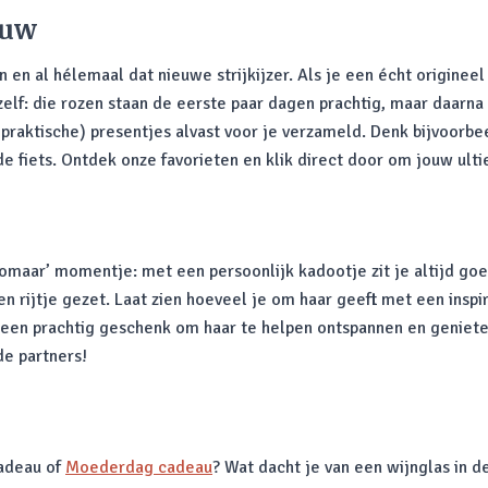
ouw
en al hélemaal dat nieuwe strijkijzer. Als je een écht origineel
 zelf: die rozen staan de eerste paar dagen prachtig, maar daarn
 praktische) presentjes alvast voor je verzameld. Denk bijvoorb
 fiets. Ontdek onze favorieten en klik direct door om jouw ulti
‘zomaar’ momentje: met een persoonlijk kadootje zit je altijd g
een rijtje gezet. Laat zien hoeveel je om haar geeft met een ins
 een prachtig geschenk om haar te helpen ontspannen en geniet
de partners!
cadeau of
Moederdag cadeau
? Wat dacht je van een wijnglas in d