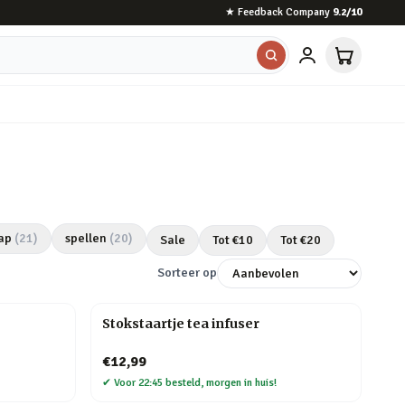
★
Feedback Company
9.2
/10
ap
(
21
)
spellen
(
20
)
Sale
Tot €
10
Tot €
20
Sorteer op
Stokstaartje tea infuser
€12,99
✔
Voor 22:45 besteld, morgen in huis!