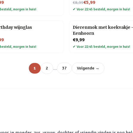
Nu voor
99
€5,99
€8,99
besteld, morgen in huis!
✔
Voor 22:45 besteld, morgen in huis!
thday wijnglas
Dierenmok met koekvakje 
Eenhoorn
99
€9,99
besteld, morgen in huis!
✔
Voor 22:45 besteld, morgen in huis!
…
1
2
37
Volgende →
oor je moeder, zus, vrouw, dochter of vriendin vinden is nog hel