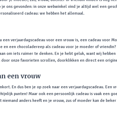
eb je ons gevonden: in onze webwinkel vind je altijd wel een ges
ersonaliseerd cadeau: we hebben het allemaal.
nou een verjaardagscadeau voor een vrouw is, een cadeau voor Mo
en een chocoladereep als cadeau voor je moeder of vriendin? Nee
 aan om iets ruimer te denken. En je hebt geluk, want wij hebben
is door onze favorieten scrollen, doorklikken en direct een origi
van een vrouw
enkort. En dus ben je op zoek naar een verjaardagscadeau. Een v
hijnlijk punten! Maar ook een persoonlijk cadeau is vaak een g
dat niemand anders heeft en je vrouw, zus of moeder kan de beke