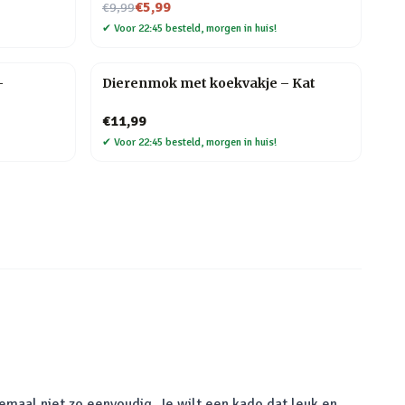
Nu voor
€5,99
€9,99
✔
Voor 22:45 besteld, morgen in huis!
–
Dierenmok met koekvakje – Kat
€11,99
✔
Voor 22:45 besteld, morgen in huis!
emaal niet zo eenvoudig. Je wilt een kado dat leuk en