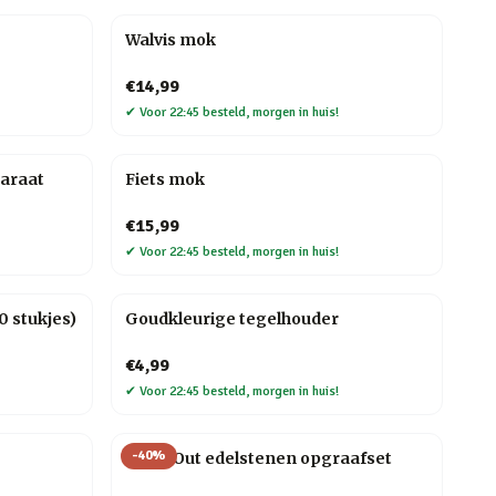
Walvis mok
€14,99
✔
Voor 22:45 besteld, morgen in huis!
araat
Fiets mok
€15,99
✔
Voor 22:45 besteld, morgen in huis!
 stukjes)
Goudkleurige tegelhouder
€4,99
✔
Voor 22:45 besteld, morgen in huis!
-
40
%
Dig It Out edelstenen opgraafset