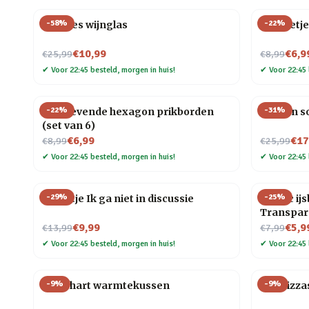
-
58
%
-
22
%
Wijnfles wijnglas
Mannetje
Nu voor
Nu voor
€10,99
€6,9
€25,99
€8,99
✔
Voor 22:45 besteld, morgen in huis!
✔
Voor 22:45 
-
22
%
-
31
%
Zelfklevende hexagon prikborden
Houten so
(set van 6)
Nu voor
Nu voor
€6,99
€17
€8,99
€25,99
✔
Voor 22:45 besteld, morgen in huis!
✔
Voor 22:45 
-
29
%
-
25
%
Tegeltje Ik ga niet in discussie
Plastic ij
Transpar
Nu voor
Nu voor
€9,99
€5,9
€13,99
€7,99
✔
Voor 22:45 besteld, morgen in huis!
✔
Voor 22:45 
-
9
%
-
9
%
Rood hart warmtekussen
Kat Pizza