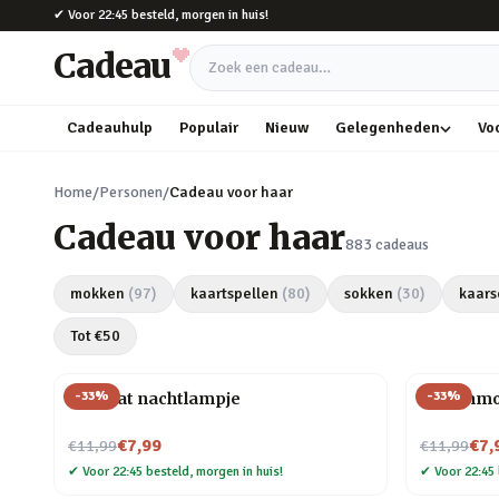
Naar hoofdinhoud
✔
Voor 22:45 besteld, morgen in huis!
Cadeau
Zoek een cadeau
Cadeauhulp
Populair
Nieuw
Gelegenheden
Vo
Home
/
Personen
/
Cadeau voor haar
Cadeau voor haar
883
cadeaus
mokken
(
97
)
kaartspellen
(
80
)
sokken
(
30
)
kaars
Tot €
50
-
33
%
-
33
%
Mini kat nachtlampje
Dierenmo
Nu voor
Nu voor
€7,99
€7,
€11,99
€11,99
✔
Voor 22:45 besteld, morgen in huis!
✔
Voor 22:45 