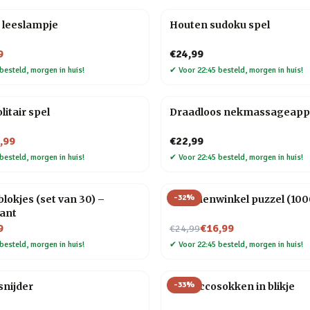
 leeslampje
Houten sudoku spel
9
€24,99
besteld, morgen in huis!
✔
Voor 22:45 besteld, morgen in huis!
litair spel
Draadloos nekmassageapp
,99
€22,99
besteld, morgen in huis!
✔
Voor 22:45 besteld, morgen in huis!
-
32
%
sblokjes (set van 30) –
Bloemenwinkel puzzel (1000
ant
Nu voor
9
€16,99
€24,99
besteld, morgen in huis!
✔
Voor 22:45 besteld, morgen in huis!
-
33
%
snijder
Proseccosokken in blikje