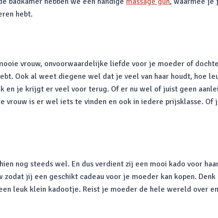
n de badkamer hebben we een handige
massage gun
, waarmee je 
eren hebt.
e mooie vrouw, onvoorwaardelijke liefde voor je moeder of dochte
 hebt. Ook al weet diegene wel dat je veel van haar houdt, hoe le
en je krijgt er veel voor terug. Of er nu wel of juist geen aanlei
e vrouw is er wel iets te vinden en ook in iedere prijsklasse. Of j
hien nog steeds wel. En dus verdient zij een mooi kado voor haa
 zodat jij een geschikt cadeau voor je moeder kan kopen. Denk e
en leuk klein kadootje. Reist je moeder de hele wereld over en 