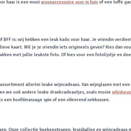
oor haar is een mooi
woonaccessoire voor in huis
of een toffe ga
 BFF is: wij hebben een leuk kado voor haar. Je vriendin verdient 
ieve kaart. Wil je je vriendin iets origineels geven? Kies dan 
ken met jullie leukste foto. Of kies voor een fotolijstje en doe 
ns assortiment allerlei leuke wijncadeaus. Van wijnglazen met ee
ebben we ook andere leuke drankcadeautjes, zoals mooie
whiskeyg
ls een hoofdmassage spin of een vibrerend nekkussen.
ngen. Onze collectie boekensteunen, bruisballen en wijncadeaus