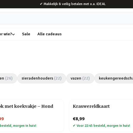
✔ Makkelijk & veilig betalen met o.a. iDEAL
or wie?
Sale
Alle cadeaus
en
(
26
)
sieradenhouders
(
22
)
vazen
(
22
)
keukengereedsch
k met koekvakje – Hond
Kraswereldkaart
99
€8,99
besteld, morgen in huis!
✔
Voor 22:45 besteld, morgen in huis!