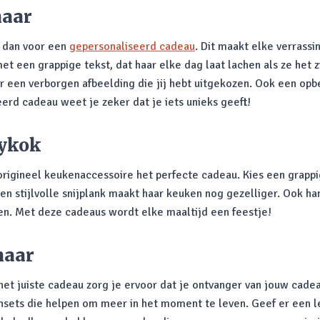
haar
s dan voor een
gepersonaliseerd cadeau
. Dit maakt elke verrassi
et een grappige tekst, dat haar elke dag laat lachen als ze het
t er een verborgen afbeelding die jij hebt uitgekozen. Ook een o
erd cadeau weet je zeker dat je iets unieks geeft!
bykok
origineel keukenaccessoire het perfecte cadeau. Kies een grapp
een stijlvolle snijplank maakt haar keuken nog gezelliger. Ook h
ken. Met deze cadeaus wordt elke maaltijd een feestje!
haar
t juiste cadeau zorg je ervoor dat je ontvanger van jouw cadeau
sets die helpen om meer in het moment te leven. Geef er een l