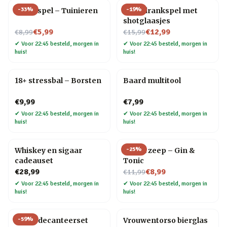
-
33
%
-
19
%
Trivia spel – Tuinieren
Ludo drankspel met
shotglaasjes
Nu voor
Nu voor
€5,99
€12,99
€8,99
€15,99
✔
Voor 22:45 besteld, morgen in
✔
Voor 22:45 besteld, morgen in
huis!
huis!
18+ stressbal – Borsten
Baard multitool
€9,99
€7,99
✔
Voor 22:45 besteld, morgen in
✔
Voor 22:45 besteld, morgen in
huis!
huis!
-
25
%
Whiskey en sigaar
Drank zeep – Gin &
cadeauset
Tonic
Nu voor
€28,99
€8,99
€11,99
✔
Voor 22:45 besteld, morgen in
✔
Voor 22:45 besteld, morgen in
huis!
huis!
-
59
%
Globe decanteerset
Vrouwentorso bierglas