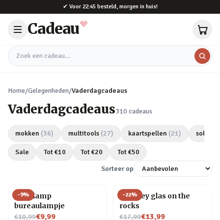
Naar hoofdinhoud
✔
Voor 22:45 besteld, morgen in huis!
Cadeau
Zoek een cadeau
Home
/
Gelegenheden
/
Vaderdagcadeaus
Vaderdagcadeaus
310
cadeaus
mokken
(
36
)
multitools
(
27
)
kaartspellen
(
21
)
sokken
Sale
Tot €
10
Tot €
20
Tot €
50
Sorteer op
-
9
%
-
22
%
Gloeilamp
Whiskey glas on the
bureaulampje
rocks
Nu voor
Nu voor
€9,99
€13,99
€10,99
€17,99