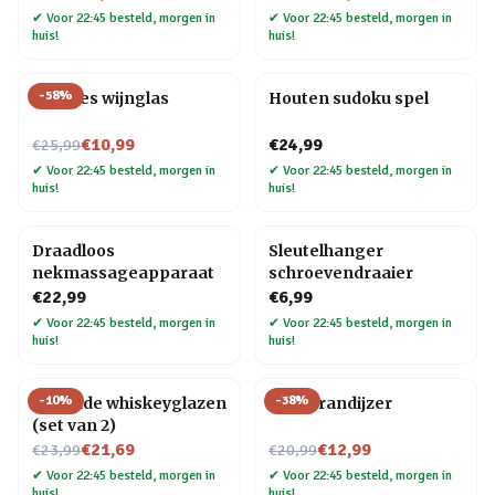
✔
Voor 22:45 besteld, morgen in
✔
Voor 22:45 besteld, morgen in
huis!
huis!
-
58
%
Wijnfles wijnglas
Houten sudoku spel
Nu voor
€10,99
€24,99
€25,99
✔
Voor 22:45 besteld, morgen in
✔
Voor 22:45 besteld, morgen in
huis!
huis!
Draadloos
Sleutelhanger
nekmassageapparaat
schroevendraaier
€22,99
€6,99
✔
Voor 22:45 besteld, morgen in
✔
Voor 22:45 besteld, morgen in
huis!
huis!
-
10
%
-
38
%
Rollende whiskeyglazen
BBQ brandijzer
(set van 2)
Nu voor
Nu voor
€21,69
€12,99
€23,99
€20,99
✔
Voor 22:45 besteld, morgen in
✔
Voor 22:45 besteld, morgen in
huis!
huis!