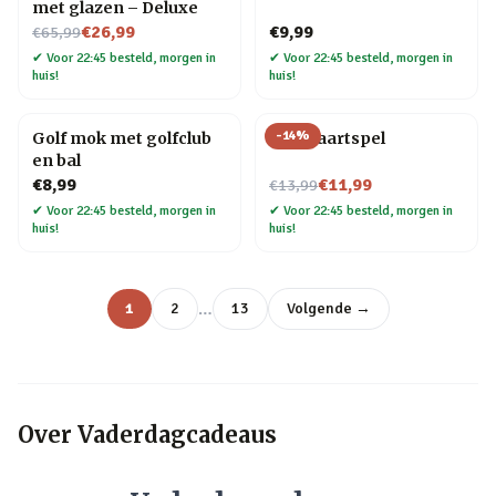
met glazen – Deluxe
Nu voor
€26,99
€9,99
€65,99
✔
Voor 22:45 besteld, morgen in
✔
Voor 22:45 besteld, morgen in
huis!
huis!
-
14
%
Golf mok met golfclub
Bier kaartspel
en bal
Nu voor
€8,99
€11,99
€13,99
✔
Voor 22:45 besteld, morgen in
✔
Voor 22:45 besteld, morgen in
huis!
huis!
…
1
2
13
Volgende →
Over
Vaderdagcadeaus