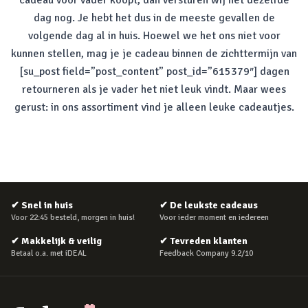
cadeau voor vader koopt, dan versturen wij het dezelfde
dag nog. Je hebt het dus in de meeste gevallen de
volgende dag al in huis. Hoewel we het ons niet voor
kunnen stellen, mag je je cadeau binnen de zichttermijn van
[su_post field=”post_content” post_id=”615379″] dagen
retourneren als je vader het niet leuk vindt. Maar wees
gerust: in ons assortiment vind je alleen leuke cadeautjes.
✔
Snel in huis
✔
De leukste cadeaus
Voor 22:45 besteld, morgen in huis!
Voor ieder moment en iedereen
✔
Makkelijk & veilig
✔
Tevreden klanten
Betaal o.a. met iDEAL
Feedback Company 9.2/10