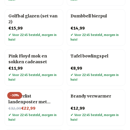
Golfbal glazen (set van
Dumbbell bierpul
2)
€15,99
€14,99
✔
Voor 22:45 besteld, morgen in
✔
Voor 22:45 besteld, morgen in
huis!
huis!
Pink Floyd mok en
Tafel bowlingspel
sokken cadeauset
€11,99
€8,99
✔
Voor 22:45 besteld, morgen in
✔
Voor 22:45 besteld, morgen in
huis!
huis!
-
30
%
Wanderlist
Brandy verwarmer
landenposter met
Nu voor
krasfolie
€22,99
€12,99
€32,99
✔
Voor 22:45 besteld, morgen in
✔
Voor 22:45 besteld, morgen in
huis!
huis!