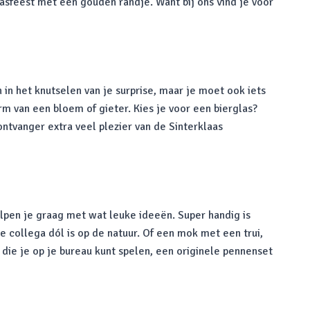
sfeest met een gouden randje. Want bij ons vind je voor
 in het knutselen van je surprise, maar je moet ook iets
rm van een bloem of gieter. Kies je voor een bierglas?
ntvanger extra veel plezier van de Sinterklaas
lpen je graag met wat leuke ideeën. Super handig is
e collega dól is op de natuur. Of een mok met een trui,
s die je op je bureau kunt spelen, een originele pennenset