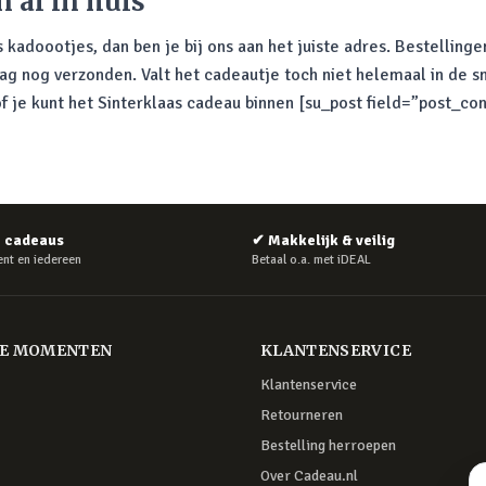
 al in huis
s kadoootjes, dan ben je bij ons aan het juiste adres. Bestellin
 nog verzonden. Valt het cadeautje toch niet helemaal in de s
of je kunt het Sinterklaas cadeau binnen [su_post field=”post_
e cadeaus
✔
Makkelijk & veilig
nt en iedereen
Betaal o.a. met iDEAL
RE MOMENTEN
KLANTENSERVICE
Klantenservice
Retourneren
Bestelling herroepen
Over Cadeau.nl