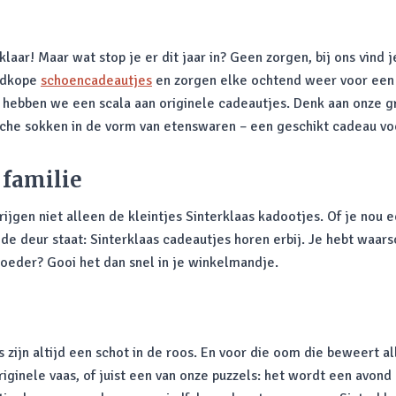
laar! Maar wat stop je er dit jaar in? Geen zorgen, bij ons vind 
oedkope
schoencadeautjes
en zorgen elke ochtend weer voor een g
 hebben we een scala aan originele cadeautjes. Denk aan onze gr
rische sokken in de vorm van etenswaren – een geschikt cadeau vo
 familie
krijgen niet alleen de kleintjes Sinterklaas kadootjes. Of je nou
de deur staat: Sinterklaas cadeautjes horen erbij. Je hebt waars
 moeder? Gooi het dan snel in je winkelmandje.
 zijn altijd een schot in de roos. En voor die oom die beweert a
riginele vaas, of juist een van onze puzzels: het wordt een avon