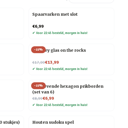
Spaarvarken met slot
€6,99
✔
Voor 22:45 besteld, morgen in huis!
-
22
%
Whiskey glas on the rocks
Nu voor
€13,99
€17,99
✔
Voor 22:45 besteld, morgen in huis!
-
22
%
Zelfklevende hexagon prikborden
(set van 6)
Nu voor
€6,99
€8,99
✔
Voor 22:45 besteld, morgen in huis!
 stukjes)
Houten sudoku spel