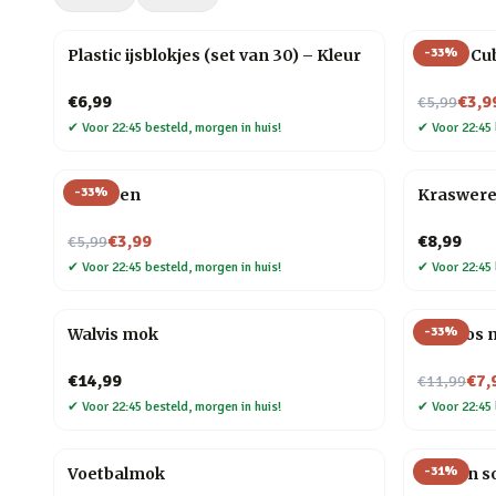
-
33
%
Plastic ijsblokjes (set van 30) – Kleur
Magic Cu
Nu voor
€6,99
€3,9
€5,99
✔
Voor 22:45 besteld, morgen in huis!
✔
Voor 22:45 
-
33
%
Veer pen
Kraswere
Nu voor
€3,99
€8,99
€5,99
✔
Voor 22:45 besteld, morgen in huis!
✔
Voor 22:45 
-
33
%
Walvis mok
Mini vos 
Nu voor
€14,99
€7,
€11,99
✔
Voor 22:45 besteld, morgen in huis!
✔
Voor 22:45 
-
31
%
Voetbalmok
Houten so