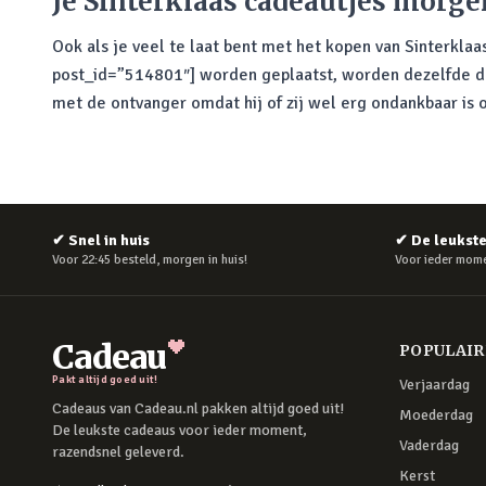
Je Sinterklaas cadeautjes morgen
Ook als je veel te laat bent met het kopen van Sinterklaa
post_id=”514801″] worden geplaatst, worden dezelfde dag
met de ontvanger omdat hij of zij wel erg ondankbaar is 
✔
Snel in huis
✔
De leukst
Voor 22:45 besteld, morgen in huis!
Voor ieder mome
Cadeau
POPULAI
Pakt altijd goed uit!
Verjaardag
Cadeaus van Cadeau.nl pakken altijd goed uit!
Moederdag
De leukste cadeaus voor ieder moment,
Vaderdag
razendsnel geleverd.
Kerst