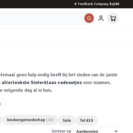
★
Feedback Company
9.2
/10
lemaal geen hulp nodig heeft bij het vinden van de juiste
 allerleukste Sinterklaas cadeautjes
voor mannen,
e volgende dag al in huis.
)
keukengereedschap
(
26
)
Sale
Tot €
10
Sorteer op