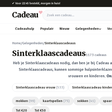
Naar hoofdinhoud
✔
Voor 22:45 besteld, morgen in huis!
Cadeau
Zoek een cadeau
Cadeauhulp
Populair
Nieuw
Gelegenheden
Vo
Home
/
Gelegenheden
/
Sinterklaascadeaus
Sinterklaascadeaus
1173
cadeaus
Heb je Sinterklaascadeaus nodig, dan ben je bij Cadeau a
Sinterklaascadeaus, kunnen sommige hulpsinterklazen
vrouwen en kinderen.
On
Sinterklaascadeau vrouw
(
533
)
Sinterklaascadeau kinde
mokken
(
99
)
kaartspellen
(
75
)
sokken
(
41
)
spaar
Tot €
20
Tot €
50