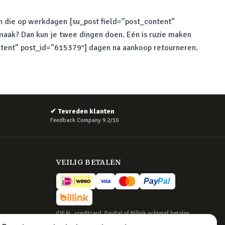
gen die op werkdagen [su_post field=”post_content”
maak? Dan kun je twee dingen doen. Eén is ruzie maken
content” post_id=”615379″] dagen na aankoop retourneren.
✔
Tevreden klanten
Feedback Company 9.2/10
VEILIG BETALEN
iDEAL, creditcard, PayPal of Billink achteraf betalen