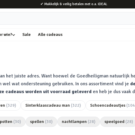
✔ Makkelijk & veilig betalen met o.a. iDEAL
or wie?
Sale
Alle cadeaus
an het juiste adres. Want hoewel de Goedheiligman natuurlijk he
 wel wat ondersteuning gebruiken. In ons assortiment vind je
de
ze cadeaus worden uit voorraad geleverd
en heb je dus vaak d
ren
(
329
)
Sinterklaascadeau man
(
322
)
Schoencadeautjes
(
104
potten
(
30
)
spellen
(
30
)
nachtlampen
(
28
)
speelgoed
(
28
)