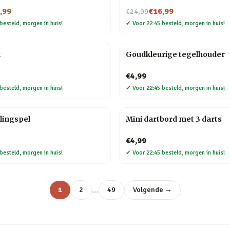
Nu voor
,99
€16,99
€24,99
besteld, morgen in huis!
✔
Voor 22:45 besteld, morgen in huis!
k
Goudkleurige tegelhouder
€4,99
besteld, morgen in huis!
✔
Voor 22:45 besteld, morgen in huis!
lingspel
Mini dartbord met 3 darts
€4,99
besteld, morgen in huis!
✔
Voor 22:45 besteld, morgen in huis!
…
1
2
49
Volgende →