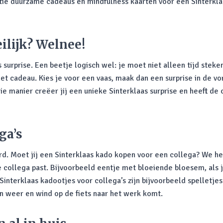
tie duurzame cadeaus en mindfulness kaarten voor een Sinterklaa
ilijk? Welnee!
urprise. Een beetje logisch wel: je moet niet alleen tijd steken
het cadeau. Kies je voor een vaas, maak dan een surprise in de vo
 manier creëer jij een unieke Sinterklaas surprise en heeft de o
ga’s
rd. Moet jij een Sinterklaas kado kopen voor een collega? We he
 collega past. Bijvoorbeeld eentje met bloeiende bloesem, als j
 Sinterklaas kadootjes voor collega’s zijn bijvoorbeeld spelletje
 in weer en wind op de fiets naar het werk komt.