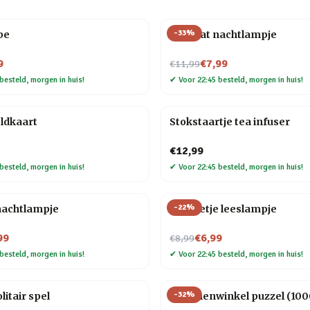
-
33
%
be
Mini kat nachtlampje
Nu voor
9
€7,99
€11,99
besteld, morgen in huis!
✔
Voor 22:45 besteld, morgen in huis!
ldkaart
Stokstaartje tea infuser
€12,99
besteld, morgen in huis!
✔
Voor 22:45 besteld, morgen in huis!
-
22
%
nachtlampje
Mannetje leeslampje
Nu voor
99
€6,99
€8,99
besteld, morgen in huis!
✔
Voor 22:45 besteld, morgen in huis!
-
32
%
litair spel
Bloemenwinkel puzzel (1000