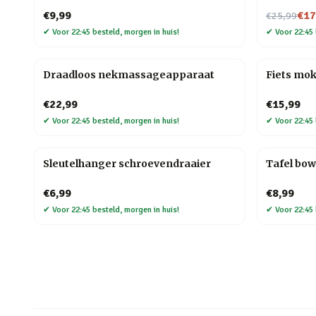
Nu voor
€9,99
€17
€25,99
✔
Voor 22:45 besteld, morgen in huis!
✔
Voor 22:45 
Draadloos nekmassageapparaat
Fiets mo
€22,99
€15,99
✔
Voor 22:45 besteld, morgen in huis!
✔
Voor 22:45 
Sleutelhanger schroevendraaier
Tafel bow
€6,99
€8,99
✔
Voor 22:45 besteld, morgen in huis!
✔
Voor 22:45 