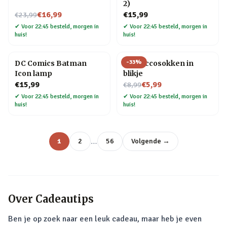
2)
Nu voor
€16,99
€15,99
€23,99
✔
Voor 22:45 besteld, morgen in
✔
Voor 22:45 besteld, morgen in
huis!
huis!
-
33
%
DC Comics Batman
Proseccosokken in
Icon lamp
blikje
Nu voor
€15,99
€5,99
€8,99
✔
Voor 22:45 besteld, morgen in
✔
Voor 22:45 besteld, morgen in
huis!
huis!
…
1
2
56
Volgende →
Over
Cadeautips
Ben je op zoek naar een leuk cadeau, maar heb je even