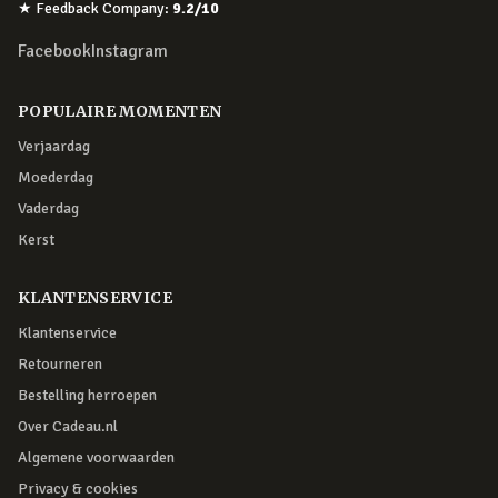
★
Feedback Company
:
9.2
/10
Facebook
Instagram
POPULAIRE MOMENTEN
Verjaardag
Moederdag
Vaderdag
Kerst
KLANTENSERVICE
Klantenservice
Retourneren
Bestelling herroepen
Over Cadeau.nl
Algemene voorwaarden
Privacy & cookies