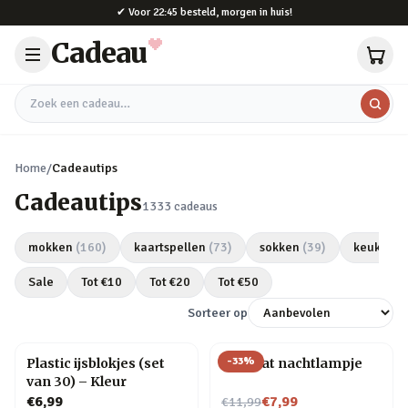
Naar hoofdinhoud
✔
Voor 22:45 besteld, morgen in huis!
Cadeau
Zoek een cadeau
Home
/
Cadeautips
Cadeautips
1333
cadeaus
mokken
(
160
)
kaartspellen
(
73
)
sokken
(
39
)
keukeng
Sale
Tot €
10
Tot €
20
Tot €
50
Sorteer op
-
33
%
Plastic ijsblokjes (set
Mini kat nachtlampje
van 30) – Kleur
Nu voor
€6,99
€7,99
€11,99